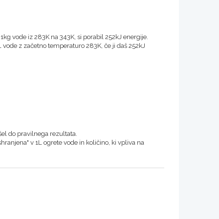
 1kg vode iz 283K na 343K, si porabil 252kJ energije.
 vode z začetno temperaturo 283K, če ji daš 252kJ
šel do pravilnega rezultata.
"shranjena" v 1L ogrete vode in količino, ki vpliva na