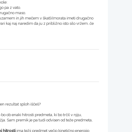
kole:
o pa z vato.
i drugačno maso.
da uzamem in jih mečem v škatli(morata imeti drugačno
ri kaj naj naredim da ju z približno isto silo vržem..če
šen rezultat sploh iščeš?
bo ob enaki hitrosti predmeta, ki bo trčil v njiju,
ežja. Sam premik je pa tudi odvisen od teže predmeta,
i hitrosti
ima težji predmet večjo kinetično energijo