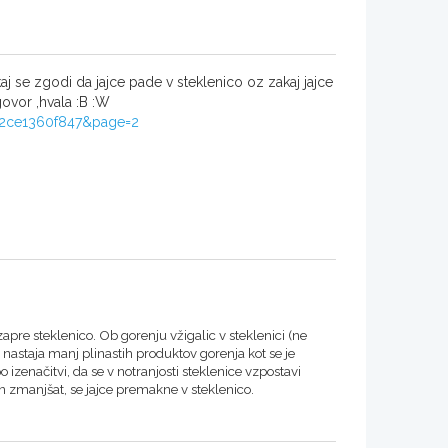
aj se zgodi da jajce pade v steklenico oz zakaj jajce
govor ,hvala :B :W
e42ce1360f847&page=2
apre steklenico. Ob gorenju vžigalic v steklenici (ne
 nastaja manj plinastih produktov gorenja kot se je
po izenačitvi, da se v notranjosti steklenice vzpostavi
n zmanjšat, se jajce premakne v steklenico.