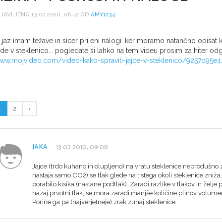
JAVLJENO 13.02.2010, 08:42 OD
AMY1234
,jaz imam težave in sicer pri eni nalogi ,ker moramo natančno opisat k
de v steklenico... pogledate si lahko na tem videu prosim za hiter od
ww.mojvideo.com/video-kako-spraviti-jajce-v-steklenico/9257d95
1
2
JAKA
13.02.2010, 09:08
Jajce (trdo kuhano in olupljeno) na vratu steklenice neprodušno z
nastaja samo CO2) se tlak glede na tistega okoli steklenice zniža,
porabilo kisika (nastane podtlak). Zaradi razlike v tlakov in želje 
nazaj prvotni tlak, se mora zaradi manjše količine plinov volume
Porine ga pa (najverjetneje) zrak zunaj steklenice.