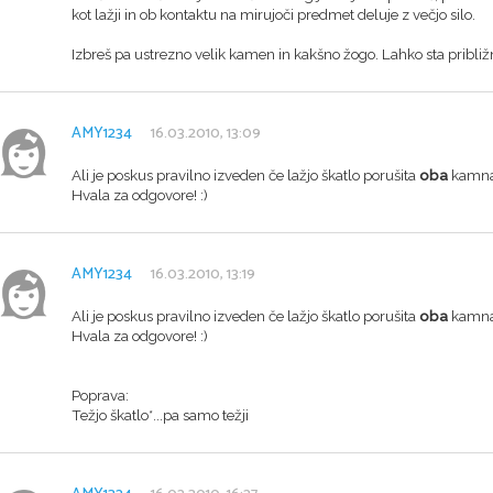
kot lažji in ob kontaktu na mirujoči predmet deluje z večjo silo.
Izbreš pa ustrezno velik kamen in kakšno žogo. Lahko sta približ
AMY1234
16.03.2010, 13:09
Ali je poskus pravilno izveden če lažjo škatlo porušita
oba
kamna 
Hvala za odgovore! :)
AMY1234
16.03.2010, 13:19
Ali je poskus pravilno izveden če lažjo škatlo porušita
oba
kamna 
Hvala za odgovore! :)
Poprava:
Težjo škatlo*...pa samo težji