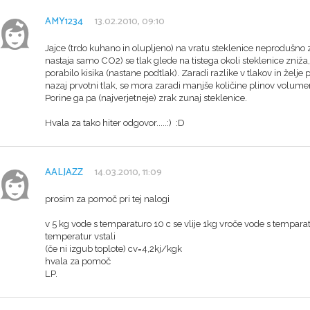
AMY1234
13.02.2010, 09:10
Jajce (trdo kuhano in olupljeno) na vratu steklenice neprodušno z
nastaja samo CO2) se tlak glede na tistega okoli steklenice zniža,
porabilo kisika (nastane podtlak). Zaradi razlike v tlakov in želje 
nazaj prvotni tlak, se mora zaradi manjše količine plinov volume
Porine ga pa (najverjetneje) zrak zunaj steklenice.
Hvala za tako hiter odgovor.....:) :D
AALJAZZ
14.03.2010, 11:09
prosim za pomoč pri tej nalogi
v 5 kg vode s temparaturo 10 c se vlije 1kg vroče vode s tempara
temperatur vstali
(če ni izgub toplote) cv=4,2kj/kgk
hvala za pomoč
LP.