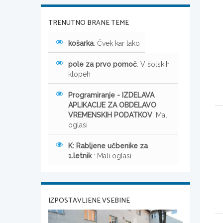
TRENUTNO BRANE TEME
košarka
: Čvek kar tako
pole za prvo pomoč
: V šolskih
klopeh
Programiranje - IZDELAVA
APLIKACIJE ZA OBDELAVO
VREMENSKIH PODATKOV
: Mali
oglasi
K: Rabljene učbenike za
1.letnik
: Mali oglasi
IZPOSTAVLJENE VSEBINE