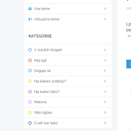
Vse teme
OB
Aktualne teme
Lp
pa
KATEGORIJE
w
V šolskih klopeh
Moj lajf
Dogaja se
Na katero srednjo?
Na kateri faks?
Matura
Mali oglasi
Čvek kar tako