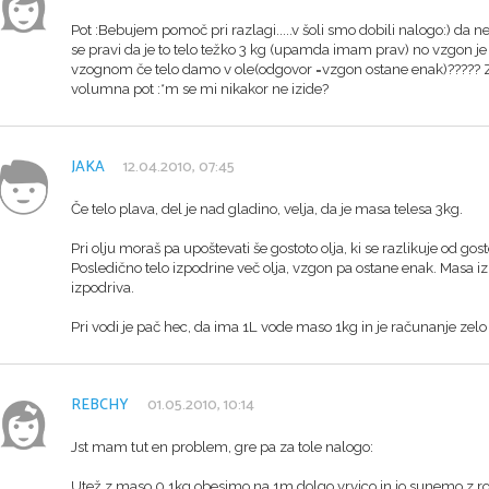
Pot :Bebujem pomoč pri razlagi.....v šoli smo dobili nalogo:) da
se pravi da je to telo težko 3 kg (upamda imam prav) no vzgon je 
vzognom če telo damo v ole(odgovor =vzgon ostane enak)????? Zak
volumna pot :*m se mi nikakor ne izide?
JAKA
12.04.2010, 07:45
Če telo plava, del je nad gladino, velja, da je masa telesa 3kg.
Pri olju moraš pa upoštevati še gostoto olja, ki se razlikuje od go
Posledično telo izpodrine več olja, vzgon pa ostane enak. Masa iz
izpodriva.
Pri vodi je pač hec, da ima 1L vode maso 1kg in je računanje zelo 
REBCHY
01.05.2010, 10:14
Jst mam tut en problem, gre pa za tole nalogo:
Utež z maso 0,1kg obesimo na 1m dolgo vrvico in jo sunemo z roko