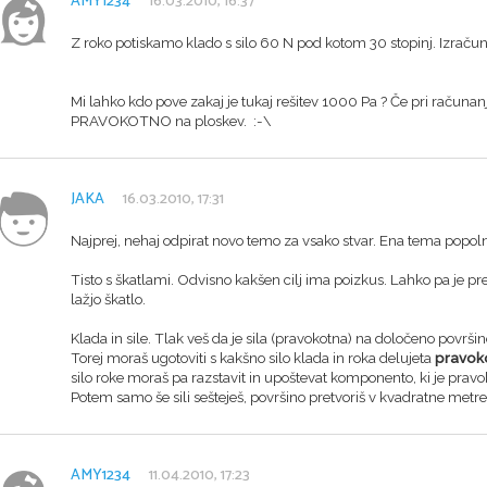
AMY1234
16.03.2010, 16:37
Z roko potiskamo klado s silo 60 N pod kotom 30 stopinj. Izračun
Mi lahko kdo pove zakaj je tukaj rešitev 1000 Pa ? Če pri računan
PRAVOKOTNO na ploskev. :-\
JAKA
16.03.2010, 17:31
Najprej, nehaj odpirat novo temo za vsako stvar. Ena tema popol
Tisto s škatlami. Odvisno kakšen cilj ima poizkus. Lahko pa je p
lažjo škatlo.
Klada in sile. Tlak veš da je sila (pravokotna) na določeno površ
Torej moraš ugotoviti s kakšno silo klada in roka delujeta
pravok
silo roke moraš pa razstavit in upoštevat komponento, ki je prav
Potem samo še sili sešteješ, površino pretvoriš v kvadratne metre 
AMY1234
11.04.2010, 17:23