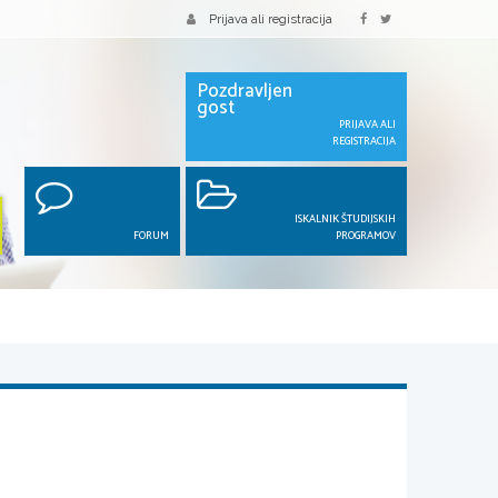
Prijava ali registracija
Pozdravljen
gost
PRIJAVA ALI
REGISTRACIJA
ISKALNIK ŠTUDIJSKIH
FORUM
PROGRAMOV