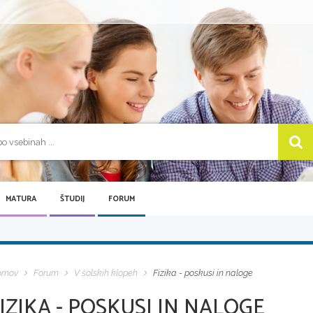
MATURA
ŠTUDIJ
FORUM
omov
Forum
V šolskih klopeh
Fizika - poskusi in naloge
IZIKA - POSKUSI IN NALOGE