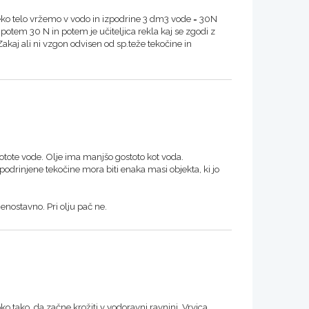
 neko telo vržemo v vodo in izpodrine 3 dm3 vode = 30N
potem 30 N in potem je učiteljica rekla kaj se zgodi z
aj ali ni vzgon odvisen od sp.teže tekočine in
stotote vode. Olje ima manjšo gostoto kot voda.
podrinjene tekočine mora biti enaka masi objekta, ki jo
enostavno. Pri olju pač ne.
 tako, da začne krožiti v vodoravni ravnini. Vrvica