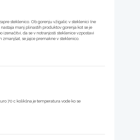
apre steklenico. Ob gorenju vžigalic v steklenici (ne
 nastaja manj plinastih produktov gorenja kot se je
po izenačitvi, da se v notranjosti steklenice vzpostavi
n zmanjšat, se jajce premakne v steklenico.
turo 70 c kolikšna je temperatura vode ko se