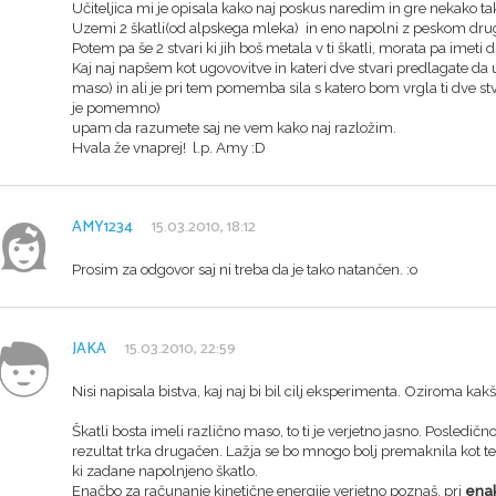
Učiteljica mi je opisala kako naj poskus naredim in gre nekako ta
Uzemi 2 škatli(od alpskega mleka) in eno napolni z peskom drug
Potem pa še 2 stvari ki jih boš metala v ti škatli, morata pa imet
Kaj naj napšem kot ugovovitve in kateri dve stvari predlagate 
maso) in ali je pri tem pomemba sila s katero bom vrgla ti dve stva
je pomemno)
upam da razumete saj ne vem kako naj razložim.
Hvala že vnaprej! l.p. Amy :D
AMY1234
15.03.2010, 18:12
Prosim za odgovor saj ni treba da je tako natančen. :o
JAKA
15.03.2010, 22:59
Nisi napisala bistva, kaj naj bi bil cilj eksperimenta. Oziroma kak
Škatli bosta imeli različno maso, to ti je verjetno jasno. Posledično 
rezultat trka drugačen. Lažja se bo mnogo bolj premaknila kot t
ki zadane napolnjeno škatlo.
Enačbo za računanje kinetične energije verjetno poznaš, pri
enak