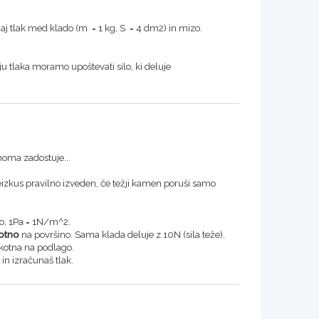
aj tlak med klado (m = 1 kg, S = 4 dm2) in mizo.
ju tlaka moramo upoštevati silo, ki deluje
noma zadostuje...
reizkus pravilno izveden, če težji kamen poruši samo
ino, 1Pa = 1N/m^2.
otno
na površino. Sama klada deluje z 10N (sila teže),
okotna na podlago.
in izračunaš tlak.