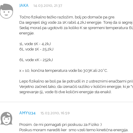
JAKA
14.03.2010, 21:37
Točno fizikalno težko razložim, bolj po domače pa gre.
Da segreješ 1kg vode za 1K rabiš 4,2kJ energije. Torej da si segrej
Sedaj moraš pa ugotoviti za koliko K se spremeni temperatura 6L
energije.
1L vode 1K - 4,2kJ
6L vode 1K - 25,2kJ
6L vode xK - 252kJ
x = 10, končna temperatura vode bo 303K ali 20°C.
Lepo fizikalno se boš pa še potrudil in z ustreznimi enačbami pri
Verjetno začneš tako, da izenačiš razliko v količini energije, ki je 
segrevanje 5L vode (ti dve količini energije sta enaki).
AMY1234
15.03.2010, 16:59
Prosim. če mi pomagati pri poskusu za Fiziko :)
Poskus moram narediti ker smo vzeli temo kinetična energija.