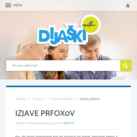
MENI
Domov
Forum
V šolskih klopeh
Izjave prfox0v
IZJAVE PRFOX0V
OBJAVLJENO 09.10.2004, 23:57 OD
JIRAIYA
No, da malo pomagam forum postavt na noge, odpiram temo z