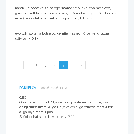
narekuje podatke za nalogo "mamo 1mol h2o, dva mola co2,
5mol blablalblalb, sdmnvsmavas, in 0 molov nh3!" ... še dobr, da
ni naštela ostalih par miljonov spojin, ki jih tuki ni ...
evo tuki so ta najbolše od kemije, naslednič pa kej druzga!
uživite ;) ;D 8)
1
2
3
4
5
6
DANIJELCA
06.06.2006, 13:53
GEO:
Govori o enih otokih:"Tja se ne odpravte na počitnice, vsak
drugi turist umre. Al ga ubije kokos al ga odnese morski tok
al ga poje morski pes.
Sošolc x:Kaj se ne bi vi odpravli? ^^