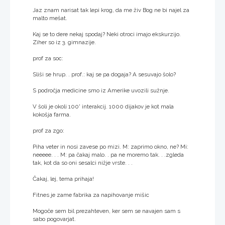
Jaz znam narisat tak lepi krog, da me živ Bog ne bi najel za
malto mešat.
Kaj se to dere nekaj spodaj? Neki otroci imajo ekskurzijo.
Ziher so iz 3. gimnazije.
prof za soc:
Sliši se hrup. . prof.: kaj se pa dogaja? A sesuvajo šolo?
S področja medicine smo iz Amerike uvozili sužnje.
V šoli je okoli 100' interakcij. 1000 dijakov je kot mala
kokošja farma.
prof za zgo:
Piha veter in nosi zavese po mizi. M: zaprimo okno, ne? Mi:
neeeee. . . M: pa čakaj malo. . pa ne moremo tak. . .zgleda
tak, kot da so oni sesalci nižje vrste. . .
Čakaj, lej, tema prihaja!
Fitnes je zame fabrika za napihovanje mišic
Mogoče sem bil prezahteven, ker sem se navajen sam s
sabo pogovarjat.