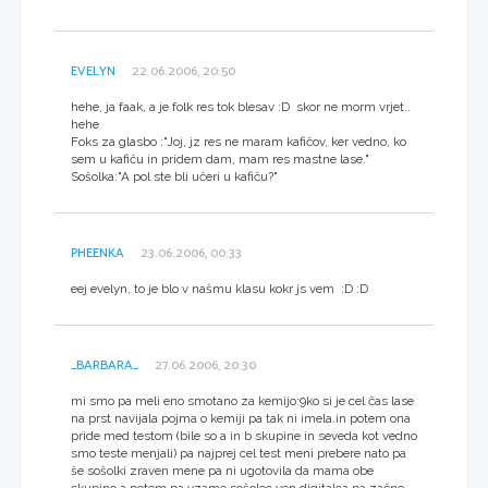
EVELYN
22.06.2006, 20:50
hehe, ja faak, a je folk res tok blesav :D skor ne morm vrjet..
hehe
Foks za glasbo :"Joj, jz res ne maram kafičov, ker vedno, ko
sem u kafiču in pridem dam, mam res mastne lase."
Sošolka:"A pol ste bli učeri u kafiču?"
PHEENKA
23.06.2006, 00:33
eej evelyn, to je blo v našmu klasu kokr js vem :D :D
_BARBARA_
27.06.2006, 20:30
mi smo pa meli eno smotano za kemijo:9ko si je cel čas lase
na prst navijala pojma o kemiji pa tak ni imela.in potem ona
pride med testom (bile so a in b skupine in seveda kot vedno
smo teste menjali) pa najprej cel test meni prebere nato pa
še sošolki zraven mene pa ni ugotovila da mama obe
skupino a.potem pa vzame sošolec ven digitalca pa začne