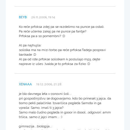
BEYB
26.11.2006, 19:14
Ko reče prfoksa zdej pa se razdelimo na punce pa ostali.
Pa reče učenka zakaj pa ne punce pa fantje?
Prfoksa pa:a so pomembni? :D
Al pa najhujša:
sošolka ma na mizi torbo pa reče prfoksa:Tadeja pospravi
barikade :D
Al pa od iste prfokse sošolkam k poslušajo mp3..dejte
naprave iz ušes :)valda je to prfoksa za fizko :D
XENAAA
19.12.2006, 21:28
je blo davnega leta v osnovni šoli...
pri gospodinjstvu se dogovarjamo, kdo bo prinesel 3 jajca, da
bomo pekli palačinke. tovarišica pogleda Samota in ga
vpraša: Samo, imaš ti 3 jajca?
Samo malo čudno pogleda in gooor in doool...odgovori: amm
tršica, samo 2 jajci imam... :)
gimnazija...biologija...