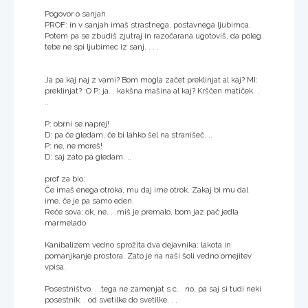
Pogovor o sanjah.
PROF: in v sanjah imaš strastnega, postavnega ljubimca.
Potem pa se zbudiš zjutraj in razočarana ugotoviš, da poleg
tebe ne spi ljubimec iz sanj. . . .
Ja pa kaj naj z vami? Bom mogla začet preklinjat al kaj? MI:
preklinjat? :O P: ja. . kakšna mašina al kaj? Krščen matiček. .
..
P: obrni se naprej!
D: pa če gledam, če bi lahko šel na stranišeč. ..
P: ne, ne moreš!
D: saj zato pa gledam. ..
prof za bio:
Če imaš enega otroka, mu daj ime otrok. Zakaj bi mu dal
ime, če je pa samo eden.
Reče sova: ok, ne. . .miš je premalo, bom jaz pač jedla
marmelado
Kanibalizem vedno sprožita dva dejavnika: lakota in
pomanjkanje prostora. Zato je na naši šoli vedno omejitev
vpisa.
Posestništvo. . .tega ne zamenjat s c. no, pa saj si tudi neki
posestnik. . od svetilke do svetilke. . .