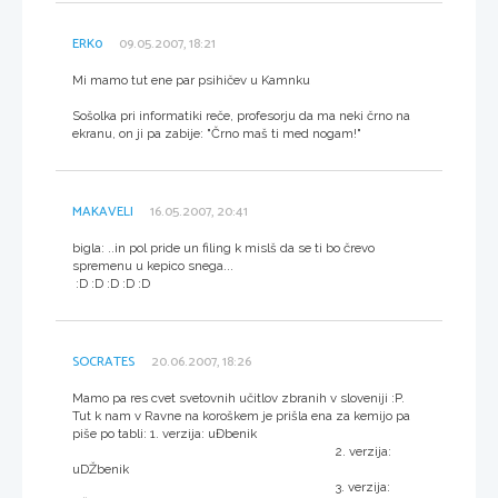
ERK0
09.05.2007, 18:21
Mi mamo tut ene par psihičev u Kamnku
Sošolka pri informatiki reče, profesorju da ma neki črno na
ekranu, on ji pa zabije: "Črno maš ti med nogam!"
MAKAVELI
16.05.2007, 20:41
bigla: ..in pol pride un filing k mislš da se ti bo črevo
spremenu u kepico snega...
:D :D :D :D :D
SOCRATES
20.06.2007, 18:26
Mamo pa res cvet svetovnih učitlov zbranih v sloveniji :P.
Tut k nam v Ravne na koroškem je prišla ena za kemijo pa
piše po tabli: 1. verzija: uĐbenik
2. verzija:
uDŽbenik
3. verzija: