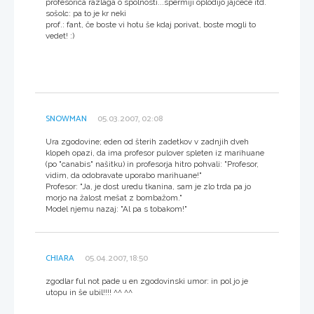
profesorica razlaga o spolnosti...spermiji oplodijo jajčece itd.
sošolc: pa to je kr neki
prof.: fant, če boste vi hotu še kdaj porivat, boste mogli to
vedet! :)
SNOWMAN
05.03.2007, 02:08
Ura zgodovine; eden od šterih zadetkov v zadnjih dveh
klopeh opazi, da ima profesor pulover spleten iz marihuane
(po "canabis" našitku) in profesorja hitro pohvali: "Profesor,
vidim, da odobravate uporabo marihuane!"
Profesor: "Ja, je dost uredu tkanina, sam je zlo trda pa jo
morjo na žalost mešat z bombažom."
Model njemu nazaj: "Al pa s tobakom!"
CHIARA
05.04.2007, 18:50
zgodlar ful not pade u en zgodovinski umor: in pol jo je
utopu in še ubil!!!! ^^ ^^