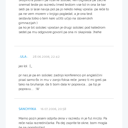
snemat teste po razredu (med testom vse to) in ona še kar
sedi pa si lase navija.pol pa jo nekdo nekaj vpraša pa reče to
pa ne vem morem v knjigo pogledat, a je ona test
sestavla.tolko o tem kaki učitli učijo na slovenskih
gimnazijah:)
pa ko je bil sošolec vprašan je drugi sošolec pod katedrom
sedel pa mu odgovore govoril pa ona ni skapirala :)hehe
.:ULA:.
28.06.2006, 22:42
jao lol :|_
pr nas je pa en sošolec zadnjo konferenco pri angleščini
pisal samo 6x in mu v zanjo foksa reče: janez ti mi greš pa
tako na bruhanje, da ti bom dala kr popravca... pa tip je
popravu... :W
SANCHYIKA
16.07.2006, 20:58
Mamo pozn jeseni odprta okna v razredu in je ful mrzlo. Pa
reče naša razredničarka: Pa dej zaprite te okne, bom mogla
še na porodniško!