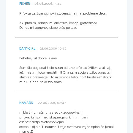
FISHER
08.06.2006, 15:42
Prfoksa za španščino (ji slovenščina mal probleme dela):
XY, prosim, prinesi mi elektriko! (vklopi grafoskop)
Danes mi apnenec slabo piše po tabli.
DANYGIRL
21.06.2006, 10:49
hehehe, ful dobre izjave!!
Sem šla pogledat tisto stran od une prfokse (Viljenka al kaj
je)...mislim, tooo much!!!!!!!! Ona sam svojo službo opravla,
služi za preživetje....to ni prov da tako, no!!! Puste žensko pr
miru...zihr ni tako zlo slaba!
NAVADN
22.06.2006, 02:47
ni blo lih u našmu razredu ( zgodovina )
prfoxa: kaj so imeli skupnega grki in rimljani
oseba1: tretjo svetovno vojno
oseba2: dj a si ti neumn, tretje svetovne vojne sploh še jemal
nismo :D