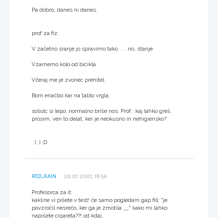
Pa dobro, danes ni danes.
prof za fiz:
V začetno sranje jo spravimo tako. . .. no, stanje
Vzamemo kolo od bicikla.
Včeraj me je zvonec prehitel.
Bom enačbo kar na tablo vrgla.
sošolc si lepo, normalno briše nos. Prof.: kaj lahko greš,
prosim, ven to delat, ker je neokusno in nehigiensko?
:) ;) ;D
RED_RAIN
20.07.2007, 18:56
Profesorca za it:
kakšne vi pišete v test! če samo pogledam gap fill: "je
povzročil nesrečo, ker ga je zmotila __" kako mi lahko
napišete cigareta??! od kdaj..