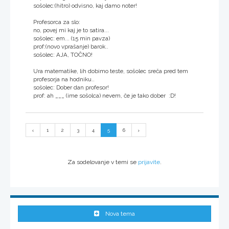
sošolec:(hitro) odvisno, kaj damo noter!
Profesorca za slo:
no, povej mi kaj je to satira...
sošolec: em... (15 min pavza)
prof:(novo vprašanje) barok..
sošolec: AJA, TOČNO!
Ura matematike, lih dobimo teste, sošolec sreča pred tem
profesorja na hodniku..
sošolec: Dober dan profesor!
prof: ah ___ (ime sošolca) nevem, če je tako dober :D!
1
2
3
4
5
6
Za sodelovanje v temi se
prijavite
.
Nova tema