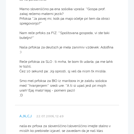
Mamo slovenščino pa ena sošolka vpraša: ''Gospa prof.
zakaj rečemo materni jezik?
Prfoksa ''Ja povej mi, kolk pa majo očetje pri tem da otroci
spregovorijo?''
Nam reče prfoks za FIZ: ''Spoštovana gospoda, vi ste taki
buteljni!''
Naša prfoksa za deutsch je mela zanimiv vzdevek: Adolfina
:)
Reče prfoksa za SLO : ti mrha, te bom tk udarla, pa me lahk
kr tožiš.
Čez 10 sekund pa: Joj oprosti, sj veš da nism tk mislila.
Smo mel prfoksa za BIO iz maribora in je zalotu sošolca
med ''hranjenjem'' sredi ure: ''A ti si upaš jest pri mojih
urah! Ejaj malo! (ejaj - pomeni pazi)
;D
A_N_C_I
22.07.2006, 12:49
naša ex prfoxa za slovenščino (slovenščino imejte stalno v
mislih ko prebirate izjave), se zavedam da je naš klas