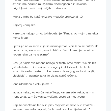
smešnimi/neumnimi izjavami vsemogočnih in splošno
priljubljenih, naših najdražjih ... prfoksov.
Kdo z gimba bo kakšno izjavo mogoče prepoznal. ;D
Najprej kemijske:
Narekuje nalogo, zmoti jo klepetanje: "Fantje, po mojmu nareku
morte čitat!"
Sprašuje neko snov, ki je še nismo jemali, vprašana se pritoži, da
ne razume, ker nismo jemali. Prf0xa: "sam k smo jemal ni pa
noben reku da ne razume."
Rešuje najslabše rešeno nalogo pr testu pred tablo: "bla bla bla,
jsfdnbsfnbs, in ker vsi vemo, da je 3 krat 2 devet, blablabla,
isnvdnfvuiednrinvaied, in ker vemo, da se 74,9 zaokrož na 78,
blablabla" ... ugante zakaj je bla najslabš rešena.
"ena ulomleno z velik je mal."
razlaga nekaj, ko konča, reče "tega, kar sm zdej rekla, vam ni
treba znat, sam če vas pa vrašam, boste pa mogl vedt!"
Napiše enačbo na tablo, in prav "sej tole enačbo bi vi znal že u
sedmem razredu napisat, če bi znal dost kemije takrat ..:"