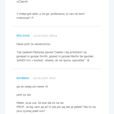
uČbenik
V tretje gre rado, a ne ga. profesorca, ki vas ne bom
imenoval? :P
RED_RAIN
20.07.2007, 08:49
Naša prof za slovenščino:
"(se zadere) Plešasta pevka! Osebe v tej antidrami so:
gospod in gospa Smith, gopod in gospa Martin ter gasilec....
SAMO! (mi v krohot).. ehehe, oh ne Samo, oprostite" :B
BAMBINA
20.07.2007, 18:07
pa še nakej od mene :N
prof za slo:
Petek, prva ura; že dve sta šli na wc.
PROF: Ja kaj vam pa je? A ste pili kaj,ker je petek? Ste šli na
pivo zjutraj pred uro?