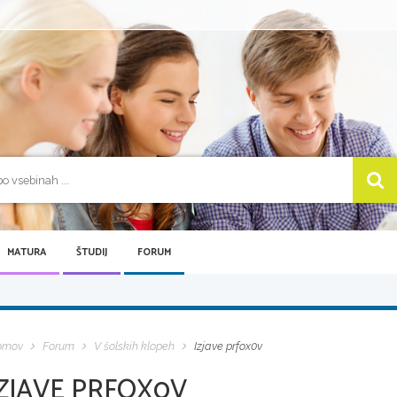
MATURA
ŠTUDIJ
FORUM
omov
Forum
V šolskih klopeh
Izjave prfox0v
IZJAVE PRFOX0V