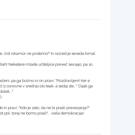
eče, čist nikamor ne pridemo!" In razred je seveda kimal.
lah! Nekatere mlade učiteljice preveč sexsajo, pa so
ečeni, pa ga bulmo in on pravi: "Pozdravljeni! Ker e
z osnovne v srednjo olo teak, a sedaj ste..." Dijak ga
dolek..."
:D
e in pravi: "Kdo je zato, da ne bi pisali preverjanja?"
 pol, torej ne bomo pisali"... ivela demokracija!