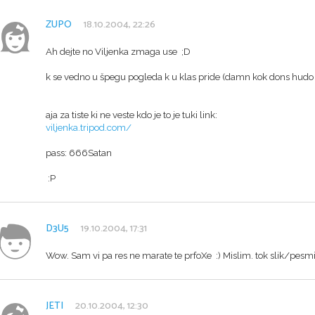
ZUPO
18.10.2004, 22:26
Ah dejte no Viljenka zmaga use ;D
k se vedno u špegu pogleda k u klas pride (damn kok dons hudo 
aja za tiste ki ne veste kdo je to je tuki link:
viljenka.tripod.com/
pass: 666Satan
:P
D3U5
19.10.2004, 17:31
Wow. Sam vi pa res ne marate te prfoXe :) Mislim. tok slik/pesmi 
JETI
20.10.2004, 12:30