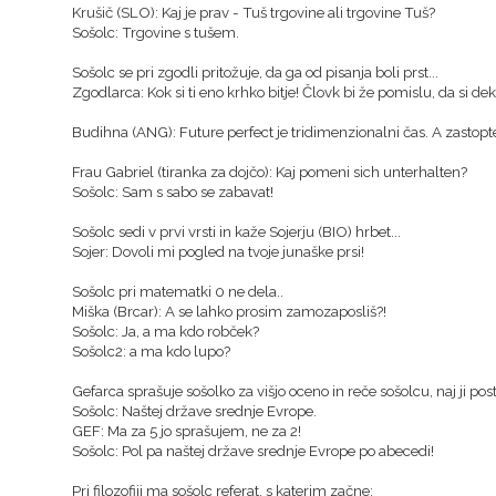
Krušič (SLO): Kaj je prav - Tuš trgovine ali trgovine Tuš?
Sošolc: Trgovine s tušem.
Sošolc se pri zgodli pritožuje, da ga od pisanja boli prst...
Zgodlarca: Kok si ti eno krhko bitje! Človk bi že pomislu, da si dek
Budihna (ANG): Future perfect je tridimenzionalni čas. A zastopt
Frau Gabriel (tiranka za dojčo): Kaj pomeni sich unterhalten?
Sošolc: Sam s sabo se zabavat!
Sošolc sedi v prvi vrsti in kaže Sojerju (BIO) hrbet...
Sojer: Dovoli mi pogled na tvoje junaške prsi!
Sošolc pri matematki 0 ne dela..
Miška (Brcar): A se lahko prosim zamozaposliš?!
Sošolc: Ja, a ma kdo robček?
Sošolc2: a ma kdo lupo?
Gefarca sprašuje sošolko za višjo oceno in reče sošolcu, naj ji pos
Sošolc: Naštej države srednje Evrope.
GEF: Ma za 5 jo sprašujem, ne za 2!
Sošolc: Pol pa naštej države srednje Evrope po abecedi!
Pri filozofiji ma sošolc referat, s katerim začne: