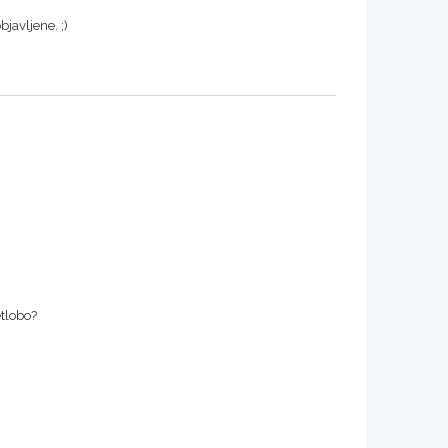
javljene. ;)
etlobo?