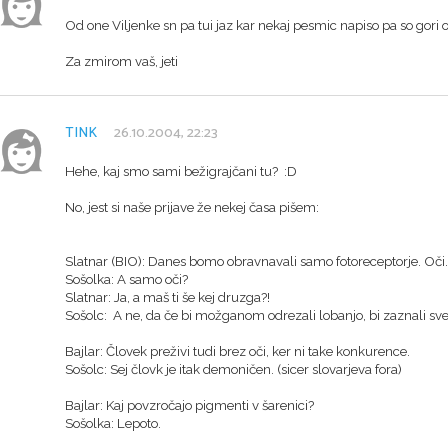
Od one Viljenke sn pa tui jaz kar nekaj pesmic napiso pa so gori ob
Za zmirom vaš, jeti
TINK
26.10.2004, 22:23
Hehe, kaj smo sami bežigrajčani tu? :D
No, jest si naše prijave že nekej časa pišem:
Slatnar (BIO): Danes bomo obravnavali samo fotoreceptorje. Oči.
Sošolka: A samo oči?
Slatnar: Ja, a maš ti še kej druzga?!
Sošolc: A ne, da če bi možganom odrezali lobanjo, bi zaznali sv
Bajlar: Človek preživi tudi brez oči, ker ni take konkurence.
Sošolc: Sej človk je itak demoničen. (sicer slovarjeva fora)
Bajlar: Kaj povzročajo pigmenti v šarenici?
Sošolka: Lepoto.