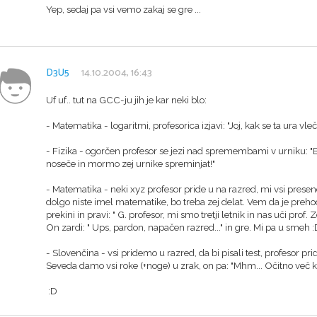
Yep, sedaj pa vsi vemo zakaj se gre ...
D3U5
14.10.2004, 16:43
Uf uf.. tut na GCC-ju jih je kar neki blo:
- Matematika - logaritmi, profesorica izjavi: "Joj, kak se ta ura vl
- Fizika - ogorčen profesor se jezi nad spremembami v urniku: "B
noseče in mormo zej urnike spreminjat!"
- Matematika - neki xyz profesor pride u na razred, mi vsi presen
dolgo niste imel matematike, bo treba zej delat. Vem da je prehod i
prekini in pravi: " G. profesor, mi smo tretji letnik in nas uči prof. Z
On zardi: " Ups, pardon, napačen razred..." in gre. Mi pa u smeh 
- Slovenčina - vsi pridemo u razred, da bi pisali test, profesor prid
Seveda damo vsi roke (+noge) u zrak, on pa: "Mhm... Očitno več kot
:D