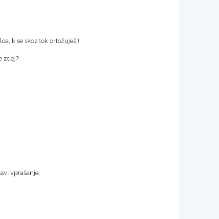
lca, k se skoz tok prtožuješ!!
e zdej?
tavi vprašanje..