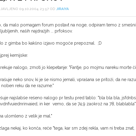
JAVLJENO 09.10.2004, 23:57 OD
JIRAIYA
, da malo pomagam forum postavt na noge, odpiram temo z smešni
iljubljenih, naših najdražjih ... prfoksov.
o z gimba bo kakšno izjavo mogoče prepoznal. ;D
jprej kemijske:
rekuje nalogo, zmoti jo klepetanje: "Fantje, po mojmu nareku morte čit
rašuje neko snov, ki je še nismo jemali, vprašana se pritoži, da ne raz
 noben reku da ne razume."
šuje najslabše rešeno nalogo pr testu pred tablo: "bla bla bla, jsfdnbsf
nvdnfvuiednrinvaied, in ker vemo, da se 74,9 zaokrož na 78, blablabla" .
na ulomleno z velik je mal."
zlaga nekaj, ko konča, reče "tega, kar sm zdej rekla, vam ni treba zna