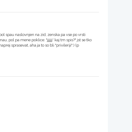
ol spau naslovnjen na zid, zenska pa vse po vrsti
u, pol pa mene poklice: "jjjjjj* kaj tm spis?" jst se tko
j sprasevat, aha ja to so bli "privileriji":) lp