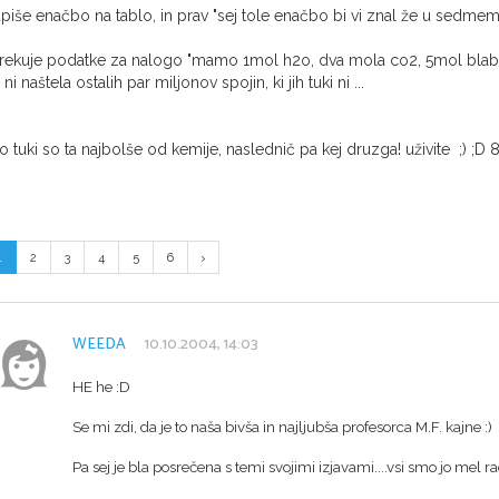
piše enačbo na tablo, in prav "sej tole enačbo bi vi znal že u sedmem r
rekuje podatke za nalogo "mamo 1mol h2o, dva mola co2, 5mol blablal
 ni naštela ostalih par miljonov spojin, ki jih tuki ni ...
o tuki so ta najbolše od kemije, naslednič pa kej druzga! uživite ;) ;D 8
1
2
3
4
5
6
WEEDA
10.10.2004, 14:03
HE he :D
Se mi zdi, da je to naša bivša in najljubša profesorca M.F. kajne :)
Pa sej je bla posrečena s temi svojimi izjavami....vsi smo jo mel ra