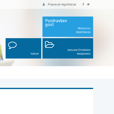
Prijava ali registracija
Pozdravljen
gost
PRIJAVA ALI
REGISTRACIJA
ISKALNIK ŠTUDIJSKIH
FORUM
PROGRAMOV