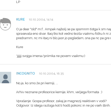
LP
KURE
10.10.2004, 14:14
O ja dear "old" m.f.. Ampak najbolj se pa spomnm tistga k sm nap
sprasevala eno stvar. Itaq tko kot vedno tezila vsakmu folku k ni zna
predramm, nc mi itaq ni blo jasn jo pogledam, ona pa nc pa gre napre
Kure
*jjjjjj svojga imena/priimka ne povem vsakmu:)
INCOGNITO
10.10.2004, 16:35
No ja, ko smo že pri kemiji, ...
Arhiv neznane profesorice kemije, khm, večjega formata ;)
Vprašanje: Gospa profesor, zakaj je magnezij reaktiven v vodi?
Odgovor: Iz istega razloga kot ti hodš pokonc in ne po vseh štirih.