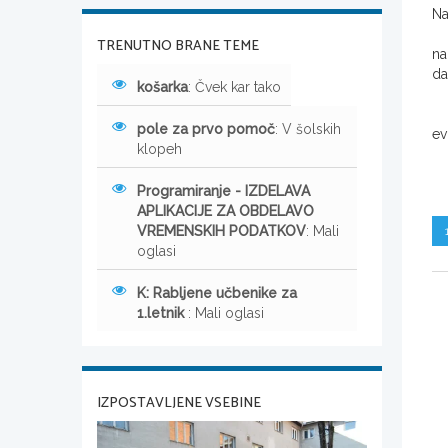
Na
TRENUTNO BRANE TEME
na
da
košarka
: Čvek kar tako
pole za prvo pomoč
: V šolskih
ev
klopeh
Programiranje - IZDELAVA
APLIKACIJE ZA OBDELAVO
VREMENSKIH PODATKOV
: Mali
oglasi
K: Rabljene učbenike za
1.letnik
: Mali oglasi
IZPOSTAVLJENE VSEBINE