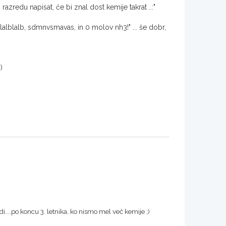
azredu napisat, če bi znal dost kemije takrat ..:"
blalb, sdmnvsmavas, in 0 molov nh3!" ... še dobr,
)
di....po koncu 3. letnika, ko nismo mel več kemije ;)