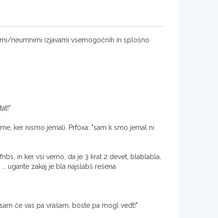
mi/neumnimi izjavami vsemogočnih in splošno
at!"
ume, ker nismo jemali. Prf0xa: "sam k smo jemal ni
nbs, in ker vsi vemo, da je 3 krat 2 devet, blablabla,
.. ugante zakaj je bla najslabš rešena.
t, sam če vas pa vrašam, boste pa mogl vedt!"