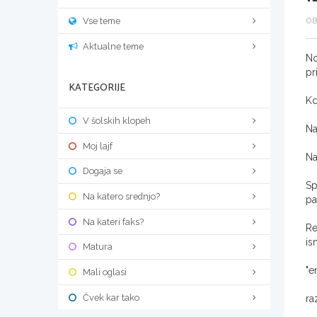
Vse teme
OB
Aktualne teme
No
pr
KATEGORIJE
Kd
V šolskih klopeh
Na
Moj lajf
Na
Dogaja se
Sp
Na katero srednjo?
pa
Na kateri faks?
Re
is
Matura
"e
Mali oglasi
Čvek kar tako
ra