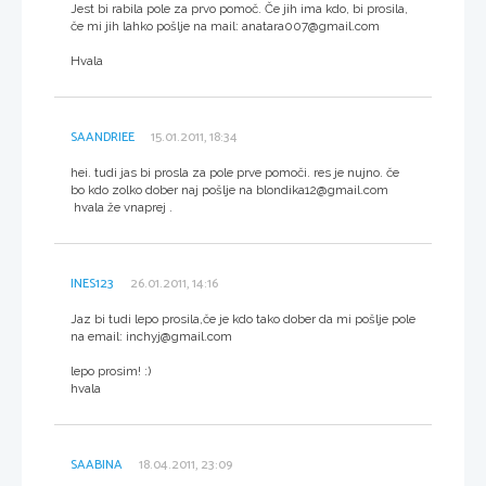
Jest bi rabila pole za prvo pomoč. Če jih ima kdo, bi prosila,
če mi jih lahko pošlje na mail: anatara007@gmail.com
Hvala
SAANDRIEE
15.01.2011, 18:34
hei. tudi jas bi prosla za pole prve pomoči. res je nujno. če
bo kdo zolko dober naj pošlje na blondika12@gmail.com
hvala že vnaprej .
INES123
26.01.2011, 14:16
Jaz bi tudi lepo prosila,če je kdo tako dober da mi pošlje pole
na email: inchyj@gmail.com
lepo prosim! :)
hvala
SAABINA
18.04.2011, 23:09