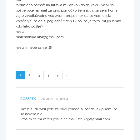
rabim eno pomoč na hitro! a mi lahko kdo da kaki link al pa
pošlje pole na mail za prvo pomoč?pišem jutri, pa sem komaj
zajle zvedla(vedno vse zvem prepozno), da so vedno ista
vprašanja, pa da si pogledaš tistih 12 pol pa je to to. mi jih lahko
kdo hitro pošlje?
hvala!
mail:monika.ana@gmail.com
hvala in lepe sanje :B!
1
2
3
4
5
ROBERTK
26.01.2007, 10:04
Jaz bi tudi rabil pole za prvo pomoč. V pondeljek pišem, pa
še nevem nič.
Prosim če mi kateri pošlje na mail: stalkr.g@gmail.com