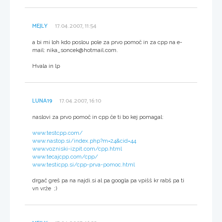
MEJLY
17.04.2007, 11:54
a bi mi loh kdo poslou pole za prvo pomoč in za cpp na e-
mail: nika_soncek@hotmail.com.
Hvala in lp
LUNA19
17.04.2007, 16:10
naslovi za prvo pomoč in cpp če ti bo kej pomagal:
www.testcpp.com/
www.nastop.si/index.php?m=24&cid=44
www.vozniski-izpit.com/cpp.html
www.tecajcpp.com/cpp/
www.testicpp.si/cpp-prva-pomoc.html
drgač greš pa na najdi.si al pa googla pa vpišš kr rabš pa ti
vn vrže ;)