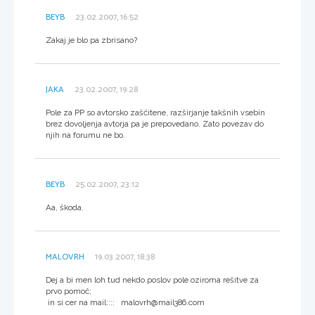
BEYB
23.02.2007, 16:52
Zakaj je blo pa zbrisano?
JAKA
23.02.2007, 19:28
Pole za PP so avtorsko zaščitene, razširjanje takšnih vsebin
brez dovoljenja avtorja pa je prepovedano. Zato povezav do
njih na forumu ne bo.
BEYB
25.02.2007, 23:12
Aa, škoda.
MALOVRH
19.03.2007, 18:38
Dej a bi men loh tud nekdo poslov pole oziroma rešitve za
prvo pomoč;
in si cer na mail:::: malovrh@mail386.com