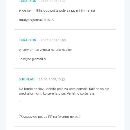
TURALYON
26.01.2007, 17:59
ej de če mi lhka gdo pošle pole za pp mi jih nej na
turalyon@email.si :K :K
TURALYON
26.01.2007, 18:50
ej sory sm se zmotu na tale naslov
Toralyon@email.si
SHITHEAD
22.02.2007, 10:53
Na temle naslovu dobite pole za prvo pomoč. Takšne so ble
pred letom dni, ko sem js pisu. Verjetno so še iste.
*
(Povezav do pol za PP na forumu ne bo.)