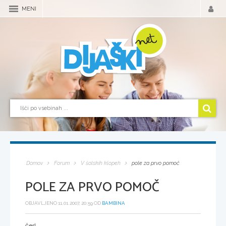
MENI
Domov
Forum
V šolskih klopeh
pole za prvo pomoč
POLE ZA PRVO POMOČ
OBJAVLJENO 11.01.2007, 20:59 OD
BAMBINA
čer!