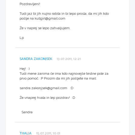
Pozdravljeni!
Tudi jaz bi jih nujno rabila in bi lepo prosla, da mi jih kdo
pošlje na kullgirl@gmail.com
Že v naprej se lepo zahvaljujem.
Lp
SANDRA ZAKONJSEK
13.07.2011, 12:21
Hej! :)
Tudi mene zanima če ima kdo najnovejše testne pole za
prvo pomoč. :P Prosim da mi jih pošljete na mail:
sandra.zakonjsek@gmail.com :D
Že vnaprej hvala in lep pozdrav! :D
Sandra
THALIA
15.07.2011, 10:01