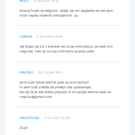
MEJLY
17.04.2007, 16:33
luna19 hvala za odgovor...drgac pa sm pogledla na net,sam
nism najdla nobenih brezplačnih...lp
LUNA19
17.04.2007, 18:05
sej drgač pa tut v avtošoli reč al pa inštruktorju za pole zihr
majo kej. men je za cpp inštruktor posodu pole
MAJCIKU
05.11.2009, 18:11
jst bi tudi rabila kakšne pole za prvo pomoč!
in sem tudi zvedla da pridejo ista uprašanjaa...
tko da če je kdo toliko prijazen in mi pošlje kakšno polo na:
majciku@gmail.com
ANASTAZIJA
11.12.2010, 22:48
Živjo!