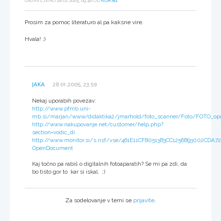
OBJAVLJENO 28.01.2005, 09:46 OD
KOKI81
Prosim za pomoc literaturo al pa kaksne vire.
Hvala! ;)
JAKA
28.01.2005, 23:59
Nekaj uporabih povezav:
http://www.pfmb.uni-
mb.si/marjan/www/didaktika2/jmarhold/foto_scanner/Foto/FOTO_op
http://www.nakupovanje.net/customer/help.php?
section=vodic_di
http://www.monitor.si/s.nsf/vse/461E11CF80513B3CC1256B93002CDA72
OpenDocument
Kaj točno pa rabiš o digitalnih fotoaparatih? Se mi pa zdi, da
bo tisto gor to kar si iskal. ;)
Za sodelovanje v temi se
prijavite
.