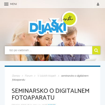
MENI
Domov
Forum
V šolskih klopeh
seminarsko o digitalnem
fotoaparatu
SEMINARSKO O DIGITALNEM
FOTOAPARATU