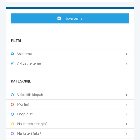
Nova tema
FILTRI
Vse teme
Aktualne teme
KATEGORIJE
V šolskih klopeh
Moj lajf
Dogaja se
Na katero srednjo?
Na kateri faks?