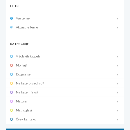
FILTRI
Vse teme
Aktualne teme
KATEGORIJE
V šolskih klopeh
Moj lajf
Dogaja se
Na katero srednjo?
Na kateri faks?
Matura
Mali oglasi
Čvek kar tako