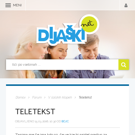
MENI
Domov
Forum
V šolskih klopeh
Teletekst
TELETEKST
OBJAVLJENO 15.03.2006, 10:30 OD
BOJC
Zanima me če ima kdo oz. če ve kje bi najdel gradivo za