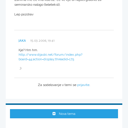
seminarsko nalogo (teletekst).
Lep pozdrav
JAKA
15.03.2006, 19:41
Kje? Hm hm.
http://www.dijaski.net/forum/index.php?
board=44;action=display;threadid=175
;)
Za sodelovanje v temi se
prijavite
.
Nova tema