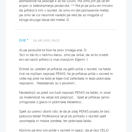
pomaranče na policaje k so bli uzuni. Pol smo jim pa še en
avijon iz šeleshamerja poslal dol. ^^ Pol je pa pršu en (mislm
da prfoks) k nm v razred, če smo mi dol pomaranče metal,
pa smo se vsi neumne naredil pa rekl da so mogoče iz
kšnga druzga klasa dol metal :D
EVIE *
24.08.2007, 09:37
Al pa poslušte to foro-ta prov zmaga ane :D
Sicr ni blo to v našmu klasu, smo pa slišal, da so to izvedl
eni od naših prfoks (z mal manjšim IQjem) :)
Enkrat so, preden je prfoksa za gefo pršla v razred, na tablo
čist na mjčkan napisali PENIS. Ko je prfoksa pršla v razred in
vidla kaj piše na tabli je baje čist zafarbala in lepo pobrisala
napisano... Nadaljevali so s poukom...
Naslednjič so pred uro tudi napisali PENIS na tablo, in sicer
za malenkost na večje kot prejšnjič... Spet je prfoksa samo
zmigovala z glavo in pobrisala besedico...
Spet so učenci storili isto, le da je zdaj PENIS pisalo že čez
polovico table! Profesorica se je ob prihodu v razred spet
zasmejala in malce zardela, ter pobrisala tablo...
Končno pa eno uro pride v razred in opazi, da je čez CELO