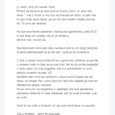
5. class: smo jih naiveč nrdil
Prfoks za likouno je skor doživu žiučni zlom, kr smo čez
okno ***nal 2 mize in mu tuš razmazali po stolu. in pač ma
on gor tiste rjave hlače, pa se mu tak moder madež pozna,
lol. To smo se narežali.
Punce smo fante zaklenle v fantousko garderobo, pred ŠVZ.
In pol bogi oni upijejo, da jih je zaklenu
demon not, mislm lol.
Razrednčarki smo pod stou nastauli ene 5-cm dolg žebliček.
Si lahk predstaulate ka je blo pol. Upila je ko zmešana.
U šoli u naravi smo kričali tk ko u grozliuki, prfokse so pa ble
u sosedni sobi in itaq se je use čulo. No ko so prišle pogledat
v našo sobo, mi čist angelčki, kao ful prestrašeni in smo
obtožli sosedni razred. xD
Nasledn dan smo pa učitlcam v kavo nasuli poper pa sol.
haha, so kihale. Pa v juho smo jim dali kilo vegete pa dve oni
steklenički popra, hahaha.
Pa ko smo jim na kopališču v sladoled zlili dve plastenke
prestane cedevite in neki kokakole. pol so sicer bruhale, use
po vrsti.
Smo šli na izlet u živalski vrt, pa smo misli leva vn spustit.
Zdj u šestem....bom še napisala.