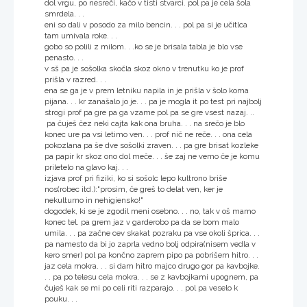
dol vrgu, po nesreči, kačo v tisti stvarci. pol pa je cela šola
smrdela. . .
eni so dali v posodo za milo bencin. . . pol pa si je učitlca
tam umivala roke. . .
gobo so polili z milom. . .ko se je brisala tabla je blo vse
penasto. . .
v sš pa je sošolka skočla skoz okno v trenutku ko je prof
prišla v razred. . .
ena se ga je v prem letniku napila in je prišla v šolo koma
pijana. . . kr zanašalo jo je. . . pa je mogla it po test pri najbolj
strogi prof pa gre pa ga vzame pol pa se gre vsest nazaj. ..
pa čuješ čez neki cajta kak ona bruha. . . na srečo je blo
konec ure pa vsi letimo ven. . . prof nič ne reče. . . ona cela
pokozlana pa še dve sošolki zraven. . . pa gre brisat kozleke
pa papir kr skoz ono dol meče. . . še zaj ne vemo če je komu
priletelo na glavo kaj. . .
izjava prof pri fiziki, ko si sošolc lepo kultrono briše
nos(robec itd.):"prosim, če greš to delat ven, ker je
nekulturno in nehigiensko!"
dogodek, ki se je zgodil meni osebno. . . no, tak v oš mamo
konec tel. pa grem jaz v garderobo pa da se bom malo
umila. . . pa začne cev skakat pozraku pa vse okoli šprica. . .
pa namesto da bi jo zaprla vedno bolj odpira(nisem vedla v
kero smer) pol pa končno zaprem pipo pa pobrišem hitro. . .
jaz cela mokra. . . si dam hitro majco drugo gor pa kavbojke.
. . pa po telesu cela mokra. . . se z kavbojkami upognem, pa
čuješ kak se mi po celi riti razparajo. . . pol pa veselo k
pouku. . .