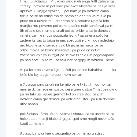
Hm.....u 8 classu::: Pr likovni smo meli enga fulll zateženga
''crazy'' prfoksa in pol smo pač skoz klepetal pa nas je skos
upisoval u knjigo opažanj....pol nam je pa razredničarka
težila pa se mi odločimo da bomo en dan tih ko miške pa
pride on u razred mi ustanemo se usedemo upraša kdo
manjka mu povemo pol pa nas začne neki spraševat pa mi
tih ej celo uro nismo pisnali pol pa pride ka pa je danes z
vami a vam je muca popapala jezik ? pa se ena sošolka
zadere ka vas to briga in nas spet upiše u knjigo naslednjo
uro likovne smo seveda usio bli jezni na njega pa se
odločimo da se bomo maščevali pa pride on not mi
začnemo vpit pa žvižgat pa se skoss celo uro pogovarjamo
pa nas spet upiše mi pa taki čist haqppy iz razreda...hehe
Al pa ko smo zavese žgali u šoli pa klopce hahahha------ ka
je še blo kej tazga ne spomnem se...am..
u 7 classu smo čakali na kemijo pa je tk full tih odmor pa
nam je dc pa reče en sošolc dej a gremo stou ***nat čez okno
pa mi taki usii ajdee gremo!! Pol on vrže stou pa glih
razredničarka gre domou pa vidi leteči stou pa usii dobimo
ukor hahah
poll 8 class...Smo učitlci zalimali stouuu pa se usede pa se
hoče ustat in se ji hlače strgajoo ..pol smo mogli novehlače
kupit .....hahah
8 class:Usi plonkamo geografijo pa tk mamo u atlasu