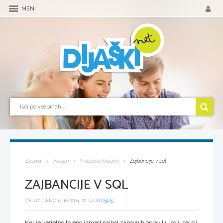
MENI
Domov
Forum
V šolskih klopeh
Zajbancije v sql
ZAJBANCIJE V SQL
OBJAVLJENO 14.10.2004, 20:13 OD
D3U5
Ker je verjetno to eno izmed najbol zabavnih opravil u soli, se mi