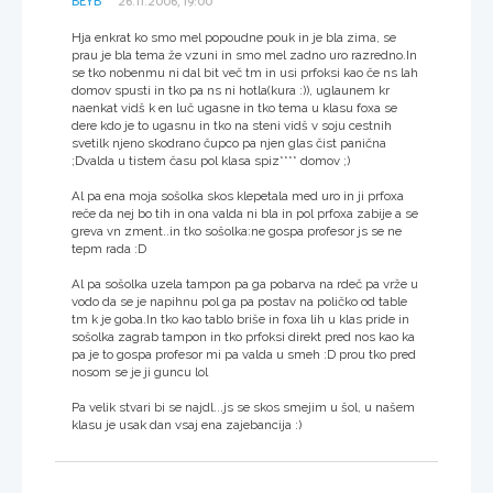
BEYB
26.11.2006, 19:00
Hja enkrat ko smo mel popoudne pouk in je bla zima, se
prau je bla tema že vzuni in smo mel zadno uro razredno.In
se tko nobenmu ni dal bit več tm in usi prfoksi kao če ns lah
domov spusti in tko pa ns ni hotla(kura :)), uglaunem kr
naenkat vidš k en luč ugasne in tko tema u klasu foxa se
dere kdo je to ugasnu in tko na steni vidš v soju cestnih
svetilk njeno skodrano čupco pa njen glas čist panična
;Dvalda u tistem času pol klasa spiz**** domov ;)
Al pa ena moja sošolka skos klepetala med uro in ji prfoxa
reče da nej bo tih in ona valda ni bla in pol prfoxa zabije a se
greva vn zment..in tko sošolka:ne gospa profesor js se ne
tepm rada :D
Al pa sošolka uzela tampon pa ga pobarva na rdeč pa vrže u
vodo da se je napihnu pol ga pa postav na poličko od table
tm k je goba.In tko kao tablo briše in foxa lih u klas pride in
sošolka zagrab tampon in tko prfoksi direkt pred nos kao ka
pa je to gospa profesor mi pa valda u smeh :D prou tko pred
nosom se je ji guncu lol
Pa velik stvari bi se najdl...js se skos smejim u šol, u našem
klasu je usak dan vsaj ena zajebancija :)