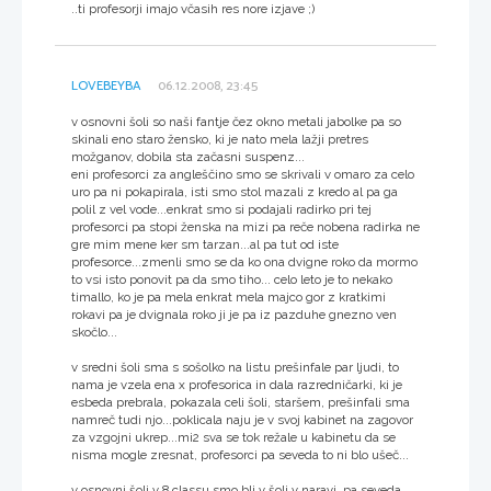
..ti profesorji imajo včasih res nore izjave ;)
LOVEBEYBA
06.12.2008, 23:45
v osnovni šoli so naši fantje čez okno metali jabolke pa so
skinali eno staro žensko, ki je nato mela lažji pretres
možganov, dobila sta začasni suspenz...
eni profesorci za angleščino smo se skrivali v omaro za celo
uro pa ni pokapirala, isti smo stol mazali z kredo al pa ga
polil z vel vode...enkrat smo si podajali radirko pri tej
profesorci pa stopi ženska na mizi pa reče nobena radirka ne
gre mim mene ker sm tarzan...al pa tut od iste
profesorce...zmenli smo se da ko ona dvigne roko da mormo
to vsi isto ponovit pa da smo tiho... celo leto je to nekako
timallo, ko je pa mela enkrat mela majco gor z kratkimi
rokavi pa je dvignala roko ji je pa iz pazduhe gnezno ven
skočlo...
v sredni šoli sma s sošolko na listu prešinfale par ljudi, to
nama je vzela ena x profesorica in dala razredničarki, ki je
esbeda prebrala, pokazala celi šoli, staršem, prešinfali sma
namreč tudi njo...poklicala naju je v svoj kabinet na zagovor
za vzgojni ukrep...mi2 sva se tok režale u kabinetu da se
nisma mogle zresnat, profesorci pa seveda to ni blo ušeč...
v osnovni šoli v 8 classu smo bli v šoli v naravi, pa seveda