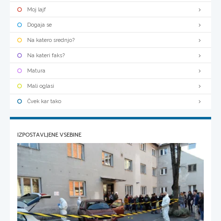
Moj lajf
Dogaja se
Na katero srednjo?
Na kateri faks?
Matura
Mali oglasi
Čvek kar tako
IZPOSTAVLJENE VSEBINE