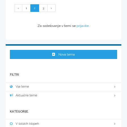
1
2
3
Za sodelovanje v temi se
prijavite
.
Nova tema
FILTRI
Vse teme
Aktualne teme
KATEGORIJE
V šolskih klopeh