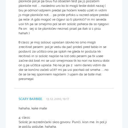
plonkiče pol je pa biuu ful obsežen test pa js pozabim
plonkiče not ....nasledno uro ko bi mogli teste dobit nazaj (
biu je odmor) odprem predal pa hočem kredo uzet in vidim
js moje plonkiče not.... pa pride prfoks u razred odpre predal
pa reče :A gdo mogoč ve čigavi so ti plonkiči? in mi seveda
usii tih pa se smejimo pol se en sošolc poheca da so njegovi:
Pa on: sej si še plonkičev neznaš pisat pa itak si 1 pisu
hahah:)
8 class: je moj sošouc uprašan slovko ko smo mogli
zrecitirat pesem: pol je vedu da pač prideš pred tablo in se
postaviš za učitlco ona pa sploh ne gleda kr posluša kk
recitiraš in si sošolc napiše na list celo pesem pa tk usee
začne dol brat mi se usii smejimooo tk ko nori na koncu dobi
on 5 pa učitlca upraša :No ka je pa z vami danes vidim da
ste se končno začeli učit!! mi pa usi pocrkali od smeha ....no
če se še kej spomnem napišem :) upam da se bote mal
presmejal
SCARY BARBIEE
13.12.2010, 19:17
hahaha, kake mate
4. class:
Sošolc je razrednčarki skos govoru: Punči, kisn me. In pol ji
je pošilu poljube, hahaha.