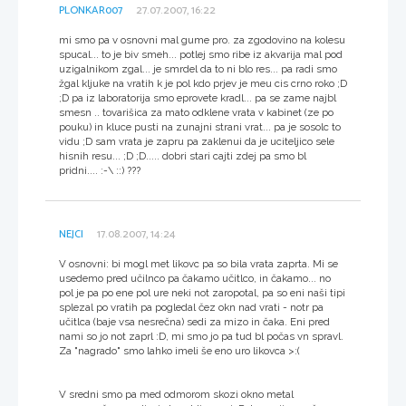
PLONKAR007
27.07.2007, 16:22
mi smo pa v osnovni mal gume pro. za zgodovino na kolesu
spucal... to je biv smeh... potlej smo ribe iz akvarija mal pod
uzigalnikom zgal... je smrdel da to ni blo res... pa radi smo
žgal kljuke na vratih k je pol kdo prjev je meu cis crno roko ;D
;D pa iz laboratorija smo eprovete kradl... pa se zame najbl
smesn .. tovarišica za mato odklene vrata v kabinet (ze po
pouku) in kluce pusti na zunajni strani vrat... pa je sosolc to
vidu ;D sam vrata je zapru pa zaklenui da je uciteljico sele
hisnih resu... ;D ;D..... dobri stari cajti zdej pa smo bl
pridni.... :-\ ::) ???
NEJCI
17.08.2007, 14:24
V osnovni: bi mogl met likovc pa so bila vrata zaprta. Mi se
usedemo pred učilnco pa čakamo učitlco, in čakamo... no
pol je pa po ene pol ure neki not zaropotal, pa so eni naši tipi
splezal po vratih pa pogledal čez okn nad vrati - notr pa
učitlca (baje vsa nesrečna) sedi za mizo in čaka. Eni pred
nami so jo not zaprl :D, mi smo jo pa tud bl počas vn spravl.
Za "nagrado" smo lahko imeli še eno uro likovca >:(
V sredni smo pa med odmorom skozi okno metal