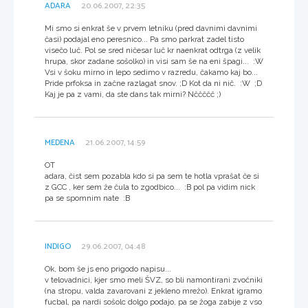
ADARA
20.06.2007, 22:35
Mi smo si enkrat še v prvem letniku (pred davnimi davnimi
časi) podajal eno peresnico... Pa smo parkrat zadel tisto
visečo luč. Pol se sred ničesar luč kr naenkrat odtrga (z velik
hrupa, skor zadane sošolko) in visi sam še na eni špagi... :W
Vsi v šoku mirno in lepo sedimo v razredu, čakamo kaj bo...
Pride prfoksa in začne razlagat snov. ;D Kot da ni nič. :W ;D
Kaj je pa z vami, da ste dans tak mirni? Nččččč ;)
MEDENA
21.06.2007, 14:59
OT
adara, čist sem pozabla kdo si pa sem te hotla vprašat če si
z GCC , ker sem že čula to zgodbico... :B pol pa vidim nick
pa se spomnim nate :B
INDIGO
29.06.2007, 04:48
Ok, bom še js eno prigodo napisu...
v telovadnici, kjer smo meli ŠVZ, so bli namontirani zvočniki
(na stropu, valda zavarovani z jekleno mrežo). Enkrat igramo
fucbal, pa nardi sošolc dolgo podajo, pa se žoga zabije z vso