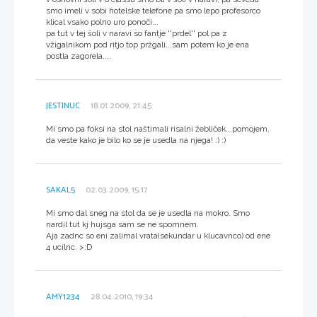
smo imeli v sobi hotelske telefone pa smo lepo profesorco
klical vsako polno uro ponoči...
pa tut v tej šoli v naravi so fantje ''prdel'' pol pa z
vžigalnikom pod ritjo top pržgali...sam potem ko je ena
postla zagorela....
JESTINUC
18.01.2009, 21:45
Mi smo pa foksi na stol naštimali risalni žebliček...pomojem,
da veste kako je bilo ko se je usedla na njega! :) :)
SAKAL5
02.03.2009, 15:17
Mi smo dal sneg na stol da se je usedla na mokro. Smo
nardil tut kj hujsga sam se ne spomnem.
Aja zadnc so eni zalimal vrata(sekundar u klucavnco) od ene
4 ucilnc. >:D
AMY1234
28.04.2010, 19:34