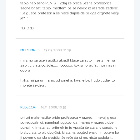
tablo napisano PENIS... Zdaj že precej jezna profesorica
začne brisati tablo, medtem pa se nekdo iz razreda zadere:
" ja guspa prufesor! a še niste dujela da bl k ga drgnete večji
je?! "
:D :D :D
MCF1LMNFS
19.09.2008, 21:19
mi smo pa učeri učitlci ukradl kluče za avto in se z njemu
zabil u vrata od šole,.... oooooo, kok smo laufal, pa nas ni
dobila
h3h3, mi pa umiramo od smeha, kwa je blo hudo ljudje, to
morete še delat
REBECCA.
16.11.2008, 10:57
pri uri matematike pride profesorca v razred in nekaj gleda
po redovalnici. naenkrat ugotovi da imamo v razredu dve
punci, ki imata isti priimek in ju vpraša če sta si v sorodu. v
bistvu sta to bili dvojčici, ki sta na pogled enaki. in potem ko
ji povemo da sta dvojčici še reče da si res nista podobni..