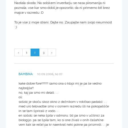
Nastala skoda: Na solskem inventarju se nasa piromanija ni
poznala, vse kar smo dobil je opozorilo, da ni primerno bit brez
majce v razredu :D
To je vse z moje strani. Dajte no. Zaupajte nam svojo neumnost
;)
1
2
3
BAMBINA
10.09.2006, 14:07
kake dobre fore!!!!!!!! samo ona o klopi mi je pa še vedno
najboljša!!
no, kaj pa smo mi delali. . .
oš:
sošolc je skoču skoz okno z dežnikom v roki(kao padalo). . .
med uro telovadbe smo v osmem razredu šli na pokopališče
in se tam špricali z vodo. . .
en sošolc se neka špila v odmoru. bli pa smo v učilnici za
biologijo. pa se špila tam, ko si one živali v onih čašah(ne
vem kak se reče) pa kr naenkrat neki pokne pa prismrdi. . . je