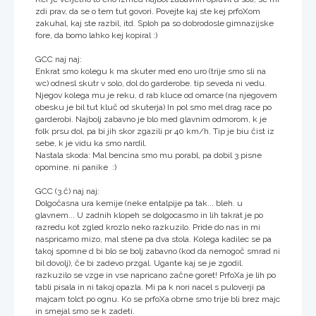
zdi prav, da se o tem tut govori. Povejte kaj ste kej prfoXom
zakuhal, kaj ste razbil, itd. Sploh pa so dobrodosle gimnazijske
fore, da bomo lahko kej kopiral :)
GCC naj naj:
Enkrat smo kolegu k ma skuter med eno uro (trije smo sli na
wc) odnesl skutr v solo, dol do garderobe. tip seveda ni vedu.
Njegov kolega mu je reku, d rab kluce od omarce (na njegovem
obesku je bil tut kluč od skuterja) In pol smo mel drag race po
garderobi. Najbolj zabavno je blo med glavnim odmorom, k je
folk prsu dol, pa bi jih skor zgazili pr 40 km/h. Tip je biu čist iz
sebe, k je vidu ka smo nardil.
Nastala skoda: Mal bencina smo mu porabl, pa dobil 3 pisne
opomine. ni panike :)
GCC (3.č) naj naj:
Dolgočasna ura kemije (neke entalpije pa tak... bleh. u
glavnem... U zadnih klopeh se dolgocasmo in lih takrat je po
razredu kot zgled krozlo neko razkuzilo. Pride do nas in mi
naspricamo mizo, mal stene pa dva stola. Kolega kadilec se pa
takoj spomne d bi blo se bolj zabavno (kod da nemogoč smrad ni
bil dovolj), če bi zadevo przgal. Ugante kaj se je zgodil.
razkuzilo se vzge in vse napricano začne goret! PrfoXa je lih po
tabli pisala in ni takoj opazla. Mi pa k nori nacel s puloverji pa
majcam tolct po ognu. Ko se prfoXa obrne smo trije bli brez majc
in smejal smo se k zadeti.