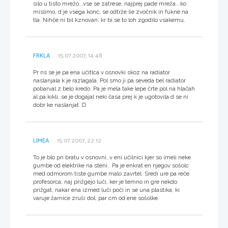
silo u tisto mrežo...vse se zatrese, najprej pade mreža...ko
mislimo, d je vsega konc, se odtrže še zvočnik in fukne na
tla. Nihče ni bil kznovan, kr bi se to loh zgodilo vsakemu.
FRKLA
15.07.2007, 14:48
Pr ns se je pa ena učitlca v osnovki skoz na radiator
naslanjala k je razlagala. Pol smo ji pa seveda bel radiator
pobarval z belo kredo. Pa je mela take lepe črte pol na hlačah
al pa kikli, se je dogajal neki časa prej k je ugotovila d se ni
dobr ke naslanjat :D
LIMEA
15.07.2007, 22:12
To je blo pri bratu v osnovni, v eni učilnici kjer so imeli neke
gumbe od elektrike na steni. Pa je enkrat en njegov sošolc
med odmorom tiste gumbe malo zavrtel. Sredi ure pa reče
profesorca, naj prižgejo luči, ker je temno in gre nekdo
prižgat, nakar ena izmed luči poči in se una plastika, ki
varuje žarnice zruši dol, par cm od ene sošolke.