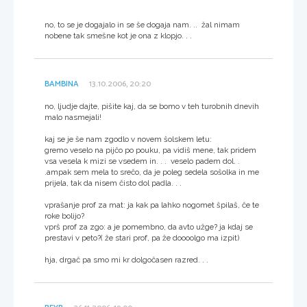
no, to se je dogajalo in se še dogaja nam. .. žal nimam
nobene tak smešne kot je ona z klopjo. . .
BAMBINA
13.10.2006, 20:20
no, ljudje dajte, pišite kaj, da se bomo v teh turobnih dnevih
malo nasmejali!
kaj se je še nam zgodlo v novem šolskem letu:
gremo veselo na pijčo po pouku, pa vidiš mene, tak pridem
vsa vesela k mizi se vsedem in. . . veselo padem dol. .
.ampak sem mela to srečo, da je poleg sedela sošolka in me
prijela, tak da nisem čisto dol padla. . .
vprašanje prof za mat: ja kak pa lahko nogomet špilaš, če te
roke bolijo?
vprš prof za zgo: a je pomembno, da avto užge? ja kdaj se
prestavi v peto?( že stari prof, pa že doooolgo ma izpit)
hja, drgač pa smo mi kr dolgočasen razred. . .