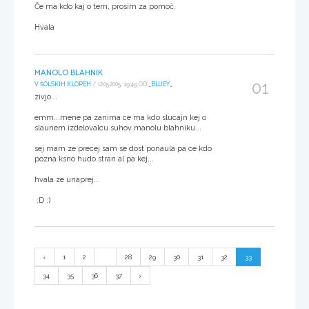
Če ma kdo kaj o tem, prosim za pomoč.
Hvala
MANOLO BLAHNIK
01
V ŠOLSKIH KLOPEH
/ 12.05.2005, 19:49 OD
_BLUEY_
zivjo...
emm...mene pa zanima ce ma kdo slucajn kej o
slaunem izdelovalcu suhov manolu blahniku...
sej mam ze precej sam se dost ponaula pa ce kdo
pozna ksno hudo stran al pa kej...
hvala ze unaprej...
;D ;)
1
2
...
28
29
30
31
32
33
34
35
36
37