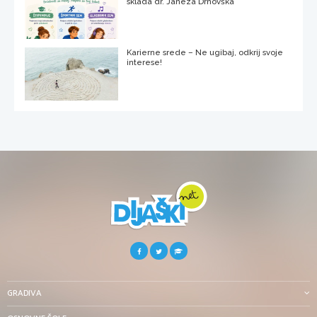
sklada dr. Janeza Drnovška
Karierne srede – Ne ugibaj, odkrij svoje
interese!
GRADIVA