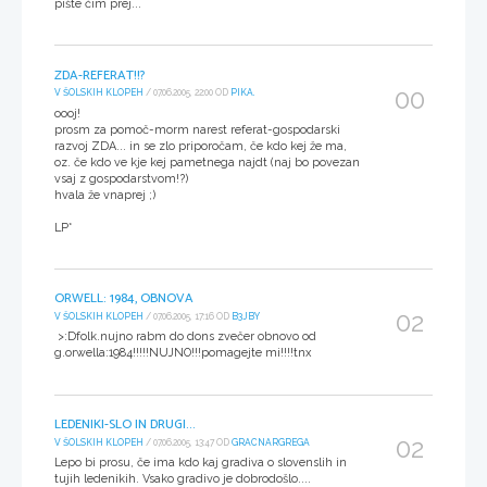
pište čim prej...
ZDA-REFERAT!!?
00
V ŠOLSKIH KLOPEH
/ 07.06.2005, 22:00 OD
PIKA.
oooj!
prosm za pomoč-morm narest referat-gospodarski
razvoj ZDA... in se zlo priporočam, če kdo kej že ma,
oz. če kdo ve kje kej pametnega najdt (naj bo povezan
vsaj z gospodarstvom!?)
hvala že vnaprej ;)
LP*
ORWELL: 1984, OBNOVA
02
V ŠOLSKIH KLOPEH
/ 07.06.2005, 17:16 OD
B3JBY
>:Dfolk.nujno rabm do dons zvečer obnovo od
g.orwella:1984!!!!!NUJNO!!!pomagejte mi!!!!tnx
LEDENIKI-SLO IN DRUGI...
02
V ŠOLSKIH KLOPEH
/ 07.06.2005, 13:47 OD
GRACNARGREGA
Lepo bi prosu, če ima kdo kaj gradiva o slovenslih in
tujih ledenikih. Vsako gradivo je dobrodošlo....