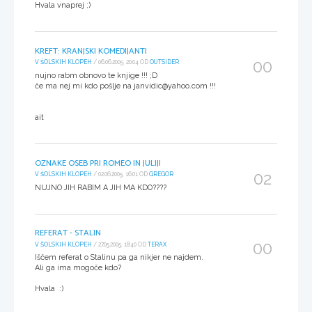
Hvala vnaprej ;)
KREFT: KRANJSKI KOMEDIJANTI
00
V ŠOLSKIH KLOPEH
/ 06.06.2005, 20:04 OD
OUTSIDER
nujno rabm obnovo te knjige !!! ;D
če ma nej mi kdo pošlje na janvidic@yahoo.com !!!
ait
OZNAKE OSEB PRI ROMEO IN JULIJI
02
V ŠOLSKIH KLOPEH
/ 02.06.2005, 16:01 OD
GREGOR
NUJNO JIH RABIM A JIH MA KDO????
REFERAT - STALIN
00
V ŠOLSKIH KLOPEH
/ 27.05.2005, 18:40 OD
TERAX
Iščem referat o Stalinu pa ga nikjer ne najdem.
Ali ga ima mogoče kdo?
Hvala :)