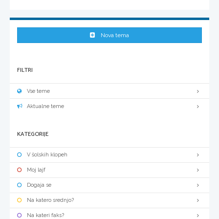
Nova tema
FILTRI
Vse teme
Aktualne teme
KATEGORIJE
V šolskih klopeh
Moj lajf
Dogaja se
Na katero srednjo?
Na kateri faks?