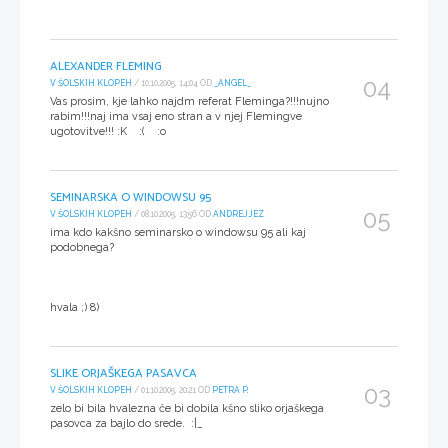
ALEXANDER FLEMING
04
V ŠOLSKIH KLOPEH
/ 10.10.2005, 14:04 OD
_ANGEL_
Vas prosim, kje lahko najdm referat Fleminga?!!!nujno
rabim!!!naj ima vsaj eno stran a v njej Flemingve
ugotovitve!!! :K :( :o
SEMINARSKA O WINDOWSU 95
05
V ŠOLSKIH KLOPEH
/ 08.10.2005, 13:56 OD
ANDREJJEZ
ima kdo kakšno seminarsko o windowsu 95 ali kaj
podobnega?
hvala ;) 8)
SLIKE ORJAŠKEGA PASAVCA
03
V ŠOLSKIH KLOPEH
/ 01.10.2005, 20:21 OD
PETRA P.
zelo bi bila hvalezna če bi dobila kšno sliko orjaškega
pasovca za bajlo do srede. :|_