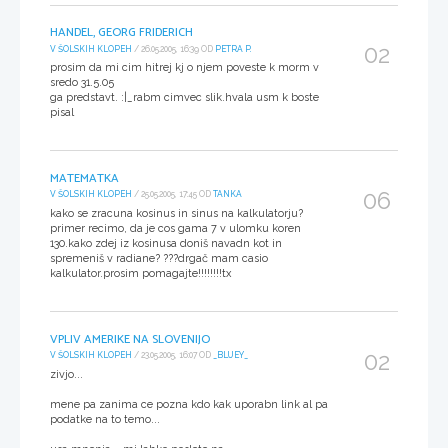
HANDEL, GEORG FRIDERICH
02
V ŠOLSKIH KLOPEH
/ 26.05.2005, 16:39 OD
PETRA P.
prosim da mi cim hitrej kj o njem poveste k morm v
sredo 31.5.05
ga predstavt. :|_rabm cimvec slik.hvala usm k boste
pisal
MATEMATKA
06
V ŠOLSKIH KLOPEH
/ 25.05.2005, 17:45 OD
TANKA
kako se zracuna kosinus in sinus na kalkulatorju?
primer recimo, da je cos gama 7 v ulomku koren
130.kako zdej iz kosinusa doniš navadn kot in
spremeniš v radiane? ???drgač mam casio
kalkulator.prosim pomagajte!!!!!!!!tx
VPLIV AMERIKE NA SLOVENIJO
02
V ŠOLSKIH KLOPEH
/ 23.05.2005, 16:07 OD
_BLUEY_
zivjo...
mene pa zanima ce pozna kdo kak uporabn link al pa
podatke na to temo...