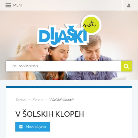
MENI
Domov
Forum
V šolskih klopeh
V ŠOLSKIH KLOPEH
Nova objava