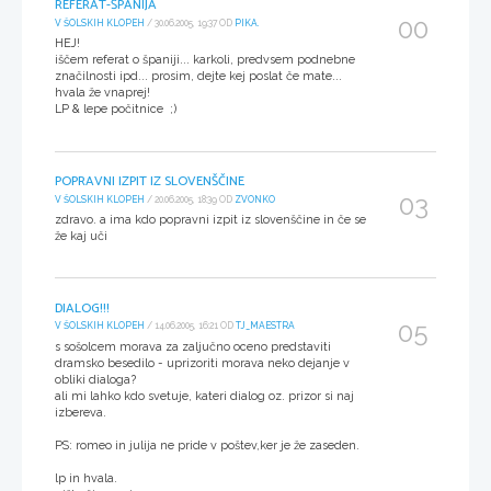
REFERAT-ŠPANIJA
00
V ŠOLSKIH KLOPEH
/ 30.06.2005, 19:37 OD
PIKA.
HEJ!
iščem referat o španiji... karkoli, predvsem podnebne
značilnosti ipd... prosim, dejte kej poslat če mate...
hvala že vnaprej!
LP & lepe počitnice ;)
POPRAVNI IZPIT IZ SLOVENŠČINE
03
V ŠOLSKIH KLOPEH
/ 20.06.2005, 18:39 OD
ZVONKO
zdravo. a ima kdo popravni izpit iz slovenščine in če se
že kaj uči
DIALOG!!!
05
V ŠOLSKIH KLOPEH
/ 14.06.2005, 16:21 OD
TJ_MAESTRA
s sošolcem morava za zaljučno oceno predstaviti
dramsko besedilo - uprizoriti morava neko dejanje v
obliki dialoga?
ali mi lahko kdo svetuje, kateri dialog oz. prizor si naj
izbereva.
PS: romeo in julija ne pride v poštev,ker je že zaseden.
lp in hvala.