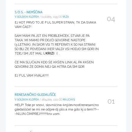
S.O.S. - NEMŠČINA
04
V ŠOLSKIH KLOPEH
/ 01.10.2005, 11:55 OD
YAZA
EJ KOT PRVO TO JE FUL SUPER STRAN, TK DA SVAKA
VAM ČAST!
SAM MAM PA JST EN PROBLEMČEK, STVAR JE PA
TAKA: MI MAMO PR DOJČI GOVORNE NASTOPE
(3.LETNIK), IN SKOR VSI TI REFERATI K SO NA STRANI
SO BLI ŽE POVEDANI (KER VALDI VSI HODJO SM GOR) IN
TDEJ SM JST MAL U
KRIZI
:( .
ČE MA SLUČAJN KDO ŠE KKŠEN LINK AL PA KKŠEN
GOVORNI ŽE DOMA NEJ GA HITRA DA SM GOR
EJ FUL VAM HVALA!!!!!
RENESANČNO GLEDALIŠČE
01
V ŠOLSKIH KLOPEH
/ 18.09.2005, 11:01 OD
MAJCHY3
HELP! Tole pr snovi, slovnščina-književnost(renesančno
gledališče) se mi ne odpre dj plis a ma gdo kj o tem??--
-NUJN ČIMPREJ!!!!!!!!tnx usm