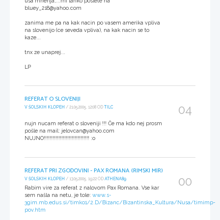
usa mnenja,...mi lahko poslete na
bluey_218@yahoo.com
zanima me pa na kak nacin po vasem amerika vpliva
na slovenijo (ce seveda vpliva), na kak nacin se to
kaze...
tnx ze unaprej...
LP
REFERAT O SLOVENIJI
04
V ŠOLSKIH KLOPEH
/ 21.05.2005, 12:08 OD
TILC
nujn nucam referat o sloveniji !!! Če ma kdo nej prosm
pošle na mail: jelovcan@yahoo.com
NUJNO!!!!!!!!!!!!!!!!!!!!!!!!!!!!!!! :o
REFERAT PRI ZGODOVINI - PAX ROMANA (RIMSKI MIR)
00
V ŠOLSKIH KLOPEH
/ 13.05.2005, 19:22 OD
ATHENA89
Rabim vire za referat z nalovom Pax Romana. Vse kar
sem našla na netu, je tole:
www.s-
3gim.mb.edus.si/timko1/2.D/Bizanc/Bizantinska_Kultura/Nusa/timimp-
pov.htm