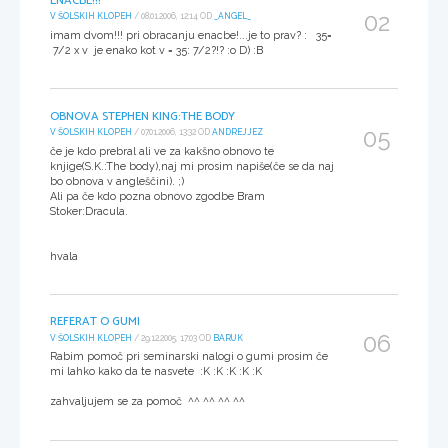
ENACBE!!!
02
V ŠOLSKIH KLOPEH
/ 08.01.2006, 12:14 OD
_ANGEL_
imam dvom!!! pri obracanju enacbe!...je to prav? : 35=
7/2 x v je enako kot v = 35: 7/2?!? :o D) :B
OBNOVA STEPHEN KING:THE BODY
05
V ŠOLSKIH KLOPEH
/ 07.01.2006, 13:32 OD
ANDREJJEZ
če je kdo prebral ali ve za kakšno obnovo te
knjige(S.K.:The body),naj mi prosim napiše(če se da naj
bo obnova v angleščini). ;)
Ali pa če kdo pozna obnovo zgodbe Bram
Stoker:Dracula.
hvala
REFERAT O GUMI
06
V ŠOLSKIH KLOPEH
/ 29.12.2005, 17:03 OD
BARUK
Rabim pomoč pri seminarski nalogi o gumi prosim če
mi lahko kako da te nasvete :K :K :K :K :K
zahvaljujem se za pomoč ^^ ^^ ^^ ^^