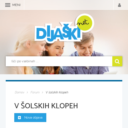
MENI
Domov
Forum
V šolskih klopeh
V ŠOLSKIH KLOPEH
Nova objava