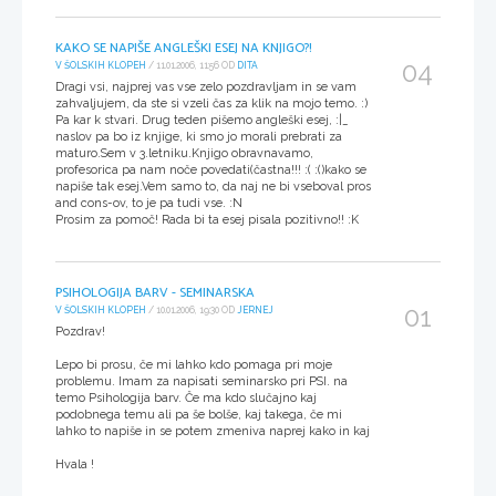
KAKO SE NAPIŠE ANGLEŠKI ESEJ NA KNJIGO?!
04
V ŠOLSKIH KLOPEH
/ 11.01.2006, 11:56 OD
DITA
Dragi vsi, najprej vas vse zelo pozdravljam in se vam
zahvaljujem, da ste si vzeli čas za klik na mojo temo. :)
Pa kar k stvari. Drug teden pišemo angleški esej, :|_
naslov pa bo iz knjige, ki smo jo morali prebrati za
maturo.Sem v 3.letniku.Knjigo obravnavamo,
profesorica pa nam noče povedati(častna!!! :( :()kako se
napiše tak esej.Vem samo to, da naj ne bi vseboval pros
and cons-ov, to je pa tudi vse. :N
Prosim za pomoč! Rada bi ta esej pisala pozitivno!! :K
PSIHOLOGIJA BARV - SEMINARSKA
01
V ŠOLSKIH KLOPEH
/ 10.01.2006, 19:30 OD
JERNEJ
Pozdrav!
Lepo bi prosu, če mi lahko kdo pomaga pri moje
problemu. Imam za napisati seminarsko pri PSI. na
temo Psihologija barv. Če ma kdo slučajno kaj
podobnega temu ali pa še bolše, kaj takega, če mi
lahko to napiše in se potem zmeniva naprej kako in kaj
Hvala !