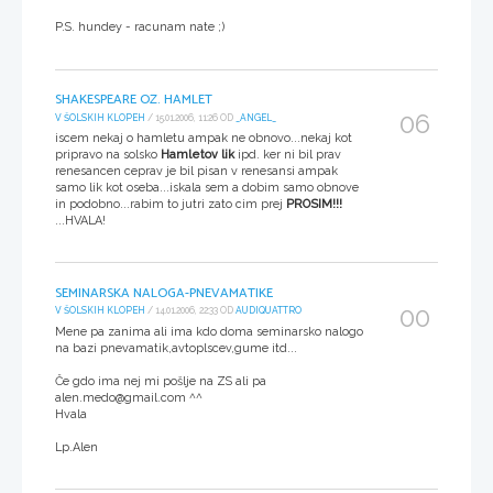
P.S. hundey - racunam nate ;)
SHAKESPEARE OZ. HAMLET
06
V ŠOLSKIH KLOPEH
/ 15.01.2006, 11:26 OD
_ANGEL_
iscem nekaj o hamletu ampak ne obnovo...nekaj kot
pripravo na solsko
Hamletov lik
ipd. ker ni bil prav
renesancen ceprav je bil pisan v renesansi ampak
samo lik kot oseba...iskala sem a dobim samo obnove
in podobno...rabim to jutri zato cim prej
PROSIM!!!
...HVALA!
SEMINARSKA NALOGA-PNEVAMATIKE
00
V ŠOLSKIH KLOPEH
/ 14.01.2006, 22:33 OD
AUDIQUATTRO
Mene pa zanima ali ima kdo doma seminarsko nalogo
na bazi pnevamatik,avtoplscev,gume itd...
Če gdo ima nej mi pošlje na ZS ali pa
alen.medo@gmail.com ^^
Hvala
Lp.Alen