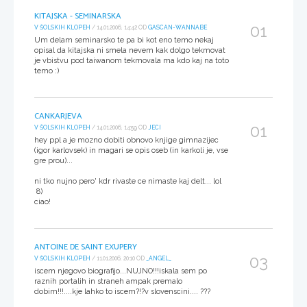
KITAJSKA - SEMINARSKA
01
V ŠOLSKIH KLOPEH
/ 14.01.2006, 14:42 OD
GASCAN-WANNABE
Um delam seminarsko te pa bi kot eno temo nekaj
opisal da kitajska ni smela nevem kak dolgo tekmovat
je vbistvu pod taiwanom tekmovala ma kdo kaj na toto
temo :)
CANKARJEVA
01
V ŠOLSKIH KLOPEH
/ 14.01.2006, 14:59 OD
JECI
hey ppl a je mozno dobiti obnovo knjige gimnazijec
(igor karlovsek) in magari se opis oseb (in karkoli je, vse
gre prou)...
ni tko nujno pero' kdr rivaste ce nimaste kaj delt... lol
8)
ciao!
ANTOINE DE SAINT EXUPERY
03
V ŠOLSKIH KLOPEH
/ 11.01.2006, 20:10 OD
_ANGEL_
iscem njegovo biografijo...NUJNO!!!iskala sem po
raznih portalih in straneh ampak premalo
dobim!!!....kje lahko to iscem?!?v slovenscini.... ???