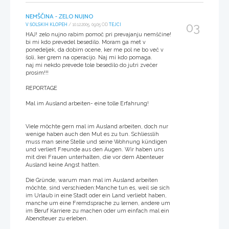
NEMŠČINA - ZELO NUJNO
03
V ŠOLSKIH KLOPEH
/ 10.12.2005, 09:05 OD
TEJCI
HAJ! zelo nujno rabim pomoč pri prevajanju nemščine!
bi mi kdo prevedel besedilo. Moram ga met v
ponedeljek, da dobim ocene, ker me pol ne bo več v
šoli, ker grem na operacijo. Naj mi kdo pomaga.
naj mi nekdo prevede tole besedilo do jutri zvečer
prosim!!!
REPORTAGE
Mal im Ausland arbeiten- eine tolle Erfahrung!
Viele möchte gern mal im Ausland arbeiten, doch nur
wenige haben auch den Mut es zu tun. Schliesslih
muss man seine Stelle und seine Wohnung kündigen
und verliert Freunde aus den Augen. Wir haben uns
mit drei Frauen unterhalten, die vor dem Abenteuer
Ausland keine Angst hatten.
Die Gründe, warum man mal im Ausland arbeiten
möchte, sind verschieden:Manche tun es, weil sie sich
im Urlaub in eine Stadt oder ein Land verliebt haben,
manche um eine Fremdsprache zu lernen, andere um
im Beruf Karriere zu machen oder um einfach mal ein
Abendteuer zu erleben.