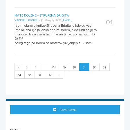
MATE DOLENC - STRUPENA BRIGITA
01
V ŠOLSKIH KLOPEH
/ 30.11.2005, 15:12 OD
_ANGEL_
rabim obnovo knjige Strupena Brigita jo kdo od vas
ima ali zna kje jo lahko dobim?rabim jo do jutri ce je to
mogoce.Hvala vsem tistim ki mi lahko pomagajo... ;D
D) ???
poleg tega pa rabim se matetov yivljenjepis...kisses
1
2
...
28
29
30
31
32
33
34
35
36
37
Nova tema