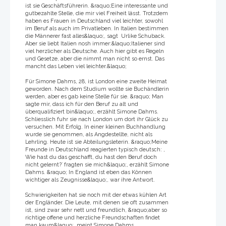
ist sie Geschäftsführerin. &raquo;Eine interessante und
gutbezahlte Stelle, die mir viel Freiheit lässt. Trotzdem
haben es Frauen in Deutschland viel leichter, sowohl
im Beruf als auch im Privatleben. In Italien bestimmen
die Männerer fast alles&laquo;, sagt Urlike Schuback.
Aber sie liebt Italien nosh immer:&laquo;Italiener sind
viel herzlicher als Deutsche. Auch hier gibt es Regeln
und Gesetze, aber die nimmt man nicht so ernst. Das
mancht das Leben viel leichter.&laquo;
Für Simone Dahms, 28, ist London eine zweite Heimat
geworden. Nach dem Studium wollte sie Buchändlerin
werden, aber es gab keine Stelle für sie. &raquo; Man
sagte mir, dass ich für den Beruf zu alt und
überqualifiziert bin&laquo;, erzählt Simone Dahms.
Schliesslich fuhr sie nach London um dort ihr Glück zu
versuchen. Mit Erfolg. In einer kleinen Buchhandlung
wurde sie genommen, als Angdestellte, nicht als
Lehrling. Heute ist sie Abteilungsleterin. &raquo;Meine
Freunde in Deutschland reagierten typisch deutsch: ,
Wie hast du das geschafft, du hast den Beruf doch
nicht gelernt?` fragten sie mich&laquo;, erzählt Simone
Dahms. &raquo; In England ist eben das Können
wichtiger als Zeugnisse&laquo;, war ihre Antwort.
Schwierigkeiten hat sie noch mit der etwas kühlen Art
der Engländer. Die Leute, mit denen sie oft zusammen
ist, sind zwar sehr nett und freundlich, &raquo;aber so
richtige offene und herzliche Freundschaften findet
man kaum&laquo;, meint Simone Dahms.