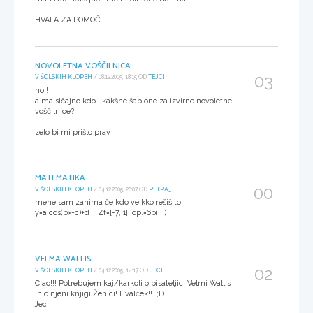
HVALA ZA POMOČ!
NOVOLETNA VOŠČILNICA
03
V ŠOLSKIH KLOPEH
/ 08.12.2005, 18:15 OD
TEJCI
hoj!
a ma slčajno kdo , kakšne šablone za izvirne novoletne
voščilnice?
zelo bi mi prišlo prav
MATEMATIKA
00
V ŠOLSKIH KLOPEH
/ 04.12.2005, 20:07 OD
PETRA_
mene sam zanima če kdo ve kko rešiš to:
y=a cos(bx+c)+d Zf=[-7, 1] op.=6pi :)
VELMA WALLIS
02
V ŠOLSKIH KLOPEH
/ 04.12.2005, 14:17 OD
JECI
Ciao!!! Potrebujem kaj/karkoli o pisateljici Velmi Wallis
in o njeni knjigi Ženici! Hvalček!! ;D
Jeci