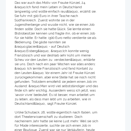
Das war auch das Motiv von Frauke Künzel, 24.
&raquo;Ich fand mein Leben in Deutschland
langweilig und wollte einfach raus&laquo;, erzählt sie.
Sie fuhr mit 500 Euro in ihrer Tasche nach
Südfrankreich. Zuerst wohnte sie in der
Jugendherberge und wusste nicht, wie sie einen Job
finden sollte. Doch sie hatte Glück. Sie lernte einen
Bistrobesitzer kennen und fragte ihn, ob er einen Job
für sie hätte. Er hatte. 1300 Euro netto verdiente sie als
Bedienung. Die gäste nannten sie
&raquo;glacier&laquo; - auf Deutsch
&raquo;Eisberg&laquo;. &raquo;Ich konnte wenig
Französisch und war deshlab sehr kühl um meine
Scheu vor den Leuten zu verstecken&laquo;, erklärte
sie uns. Doch nach ein paar Wochen war alles anders:
&raquo; Ich lernte Französisch und fand Kontakt zu
den Leuten.&laquo; Vor einem Jahr ist Frauke Künzel
zurückgekommen, aber eine Stelle hat sie noch nicht
gefunden. Trotzdem emofiehlt sie jedem einen Job im
Ausland: &raquo;Man wird viel selbstständiger und das
finde ich sehr wichtig. Ausserdem weiss ich jetzt, was
`savoir vivre` bedeutet: Es ist besser, man arbeitet um
zu leben, als dass man lebt um zu arbeiten, wie in
Deutschland&laquo;, sagt Frauke Künzel.
Urlike Schuback, 26, wollte eigentlich nach Italien, um
dort Theaterwissenschaft zu studieren. Doch
nacheinem Jahr hatte sie keine Lust mehr. Weil sie sich
für Mode interessierte, suchte sie sich einen Job in
einer Boutique. Zuerst war sie nur Verkäuferin, heute