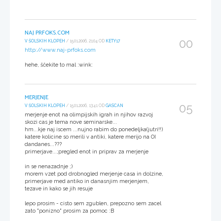
NAJ PRFOKS.COM
00
V ŠOLSKIH KLOPEH
/ 15.01.2006, 21:04 OD
KETY17
http://www.naj-prfoks.com
hehe, ščekite to mal :wink:
MERJENJE
05
V ŠOLSKIH KLOPEH
/ 15.01.2006, 13:41 OD
GASCAN
merjenje enot na olimpijskih igrah in njihov razvoj
skozi cas je tema nove seminarske...
hm...kje naj iscem ...nujno rabim do ponedeljka(jutri!!)
katere kolicine so merili v antiki, katere merijo na OI
dandanes...???
primerjave...;pregled enot in priprav za merjenje
in se nenazadnje ;)
morem vzet pod drobnogled merjenje casa in dolzine,
primerjave med antiko in danasnjim merjenjem,
tezave in kako se jih resuje
lepo prosim - cisto sem zgublen, prepozno sem zacel
zato "ponizno" prosim za pomoc :B