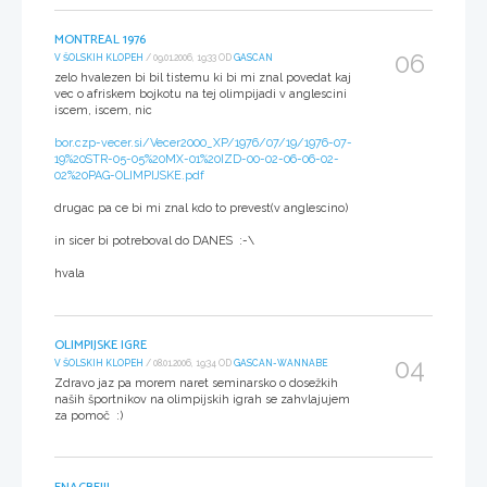
MONTREAL 1976
06
V ŠOLSKIH KLOPEH
/ 09.01.2006, 19:33 OD
GASCAN
zelo hvalezen bi bil tistemu ki bi mi znal povedat kaj
vec o afriskem bojkotu na tej olimpijadi v anglescini
iscem, iscem, nic
bor.czp-vecer.si/Vecer2000_XP/1976/07/19/1976-07-
19%20STR-05-05%20MX-01%20IZD-00-02-06-06-02-
02%20PAG-OLIMPIJSKE.pdf
drugac pa ce bi mi znal kdo to prevest(v anglescino)
in sicer bi potreboval do DANES :-\
hvala
OLIMPIJSKE IGRE
04
V ŠOLSKIH KLOPEH
/ 08.01.2006, 19:34 OD
GASCAN-WANNABE
Zdravo jaz pa morem naret seminarsko o dosežkih
naših športnikov na olimpijskih igrah se zahvlajujem
za pomoč :)