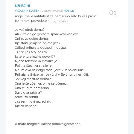
NEMŠČINI
01
V ŠOLSKIH KLOPEH
/ 27.11.2005, 00:06 OD
MOBIL11
moje ime je antitalent za nemščino zato bi vas proso
če m neki prevedete kr nujno rabim,
Je vaš otrok doma?
Ali vi že dolgo govorite špansko(vikanje)?
Oni so že dolgo doma.
Kje stanuje njena prijateljica?
Odkod prihajata gospod in gospa.
Ti črkuješ tvoj naslov.
katere tuje jezike govoriš?
Njena telefonska številka je.
Poštna številka straže je.
Ne, midva ža dolgo stanujeve v Jabolčni ulici.
Prihaja iz Švice, ampak živi v Berlinu, v nemčiji.
So tvoji starši že doma?
Ona je še učenka, on je še učenec.
Ona študira nemščino.
Sta vidva pridna?
otroci so pridni.
Jaz sem novi razrednik.
Kje so banane?
A mate mogoče kakšno obnovo godfather.