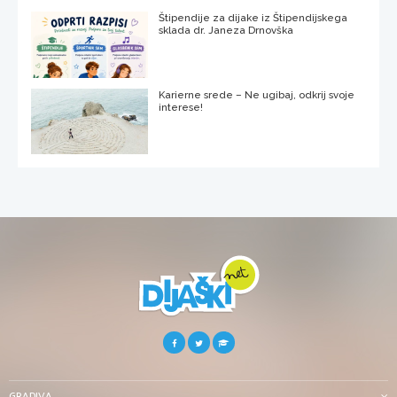
Štipendije za dijake iz Štipendijskega
sklada dr. Janeza Drnovška
Karierne srede – Ne ugibaj, odkrij svoje
interese!
GRADIVA