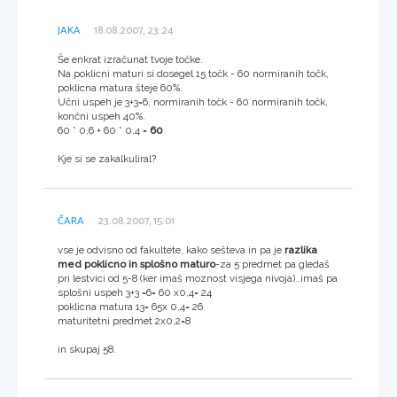
JAKA
18.08.2007, 23:24
Še enkrat izračunat tvoje točke.
Na poklicni maturi si dosegel 15 točk - 60 normiranih točk,
poklicna matura šteje 60%.
Učni uspeh je 3+3=6, normiranih točk - 60 normiranih točk,
končni uspeh 40%.
60 * 0,6 + 60 * 0,4 =
60
Kje si se zakalkuliral?
ČARA
23.08.2007, 15:01
vse je odvisno od fakultete, kako sešteva in pa je
razlika
med poklicno in splošno maturo
-za 5 predmet pa gledaš
pri lestvici od 5-8 (ker imaš moznost visjega nivoja)..imaš pa
splošni uspeh 3+3 =6= 60 x0,4= 24
poklicna matura 13= 65x 0,4= 26
maturitetni predmet 2x0,2=8
in skupaj 58.