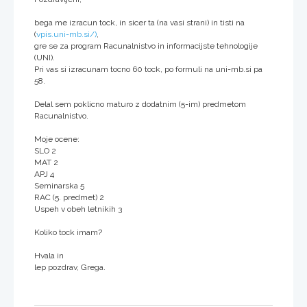
bega me izracun tock, in sicer ta (na vasi strani) in tisti na
(
vpis.uni-mb.si/)
,
gre se za program Racunalnistvo in informacijste tehnologije
(UNI).
Pri vas si izracunam tocno 60 tock, po formuli na uni-mb.si pa
58.
Delal sem poklicno maturo z dodatnim (5-im) predmetom
Racunalnistvo.
Moje ocene:
SLO 2
MAT 2
APJ 4
Seminarska 5
RAC (5. predmet) 2
Uspeh v obeh letnikih 3
Koliko tock imam?
Hvala in
lep pozdrav, Grega.