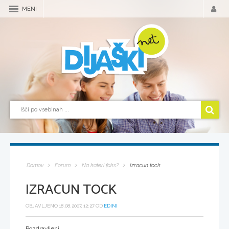
MENI
Domov
Forum
Na kateri faks?
Izracun tock
IZRACUN TOCK
OBJAVLJENO 18.08.2007, 12:27 OD
EDINI
Pozdravljeni,