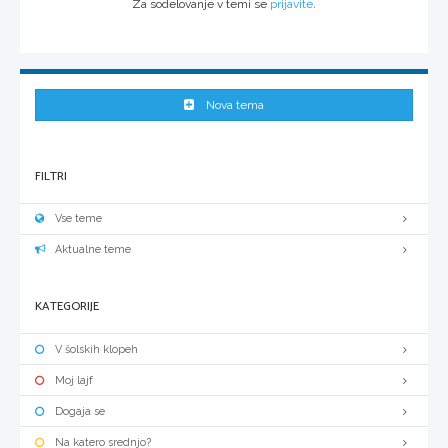
Za sodelovanje v temi se
prijavite
.
Nova tema
FILTRI
Vse teme
Aktualne teme
KATEGORIJE
V šolskih klopeh
Moj lajf
Dogaja se
Na katero srednjo?