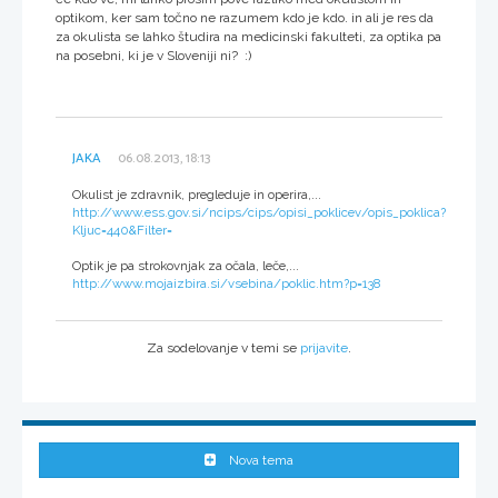
optikom, ker sam točno ne razumem kdo je kdo. in ali je res da
za okulista se lahko študira na medicinski fakulteti, za optika pa
na posebni, ki je v Sloveniji ni? :)
JAKA
06.08.2013, 18:13
Okulist je zdravnik, pregleduje in operira,...
http://www.ess.gov.si/ncips/cips/opisi_poklicev/opis_poklica?
Kljuc=440&Filter=
Optik je pa strokovnjak za očala, leče,...
http://www.mojaizbira.si/vsebina/poklic.htm?p=138
Za sodelovanje v temi se
prijavite
.
Nova tema