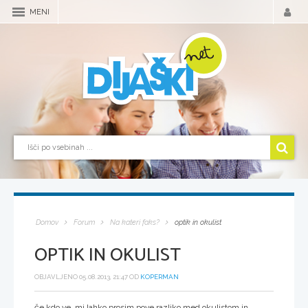
MENI
Domov
Forum
Na kateri faks?
optik in okulist
OPTIK IN OKULIST
OBJAVLJENO 05.08.2013, 21:47 OD
KOPERMAN
če kdo ve, mi lahko prosim pove razliko med okulistom in