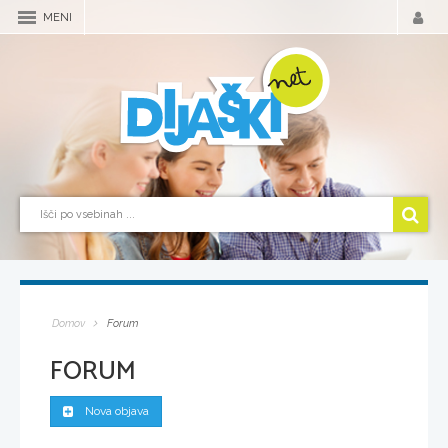
MENI
Domov
Forum
FORUM
Nova objava