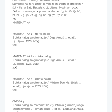
GOVORICA JEZIKA 3 - delovni zvezek
Slovenščina za 3. letnik gimnazij in srednjih strokovnih
šol / Karla Zajc Berzelak; Ljubljana: Modrijan, 2009
Delovni zvezek je popisan na straneh 13, 14, 18, 19, 20,
21, 22, 45, 46, 47, 49, 65, 66, 69, 70, 87, in 88.
5€
MATEMATIKA
MATEMATIKA 1 - zbirka nalog
Zbirka nalog za gimnazije / Olga Arnuš ... [et al.];
Ljubljana: DZS, 2009
10€
MATEMATIKA 2 - zbirka nalog
Zbirka nalog za gimnazije / Olga Arnuš ... [et al.];
Ljubljana: DZS, 2010
10€
MATEMATIKA 3 - zbirka nalog
Zbirka nalog za gimnazije / Mirjam Bon Klanjšček ...
[et al.]; Ljubljana: DZS, 2009
10€
OMEGA 3
Zbirka nalog za matematiko v 3. letniku gimnazijskega
izobraževanja / Roman Brilej ... [et al.]; Ljubljana: Ataja,