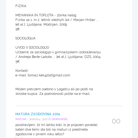
FIZIKA
MEHANIKA IN TOPLOTA - zbirka nalog
Fizika za 1. in 2. letnik srednjih šol / Marjan Hribar ...
[et al.]; Ljubljana: Modrijan, 2009
5€
SOCIOLOGIJA
UVOD V SOCIOLOGIJO
Učbenik za sociologijo v gimnazijskem izobraževanju
/ Andreja Barle-Lakota ... [et al.]; Ljubljana: DZS, 2004
5€
Kontakt:
e-mail: tomaz.kek42(at)gmail.com
Možen prevzem osebno v Logatcu ali po pošti na
stroške kupca. Za podrobnosti pišite na e-mail.
MATURA ZGODOVINA 2014
00
MATURA
/ 30.06.2014, 13:22 OD
DARKANGEL
pozdravljeni, bi mi lahko kdo, ki je prijazen povedal
kateri dve temi sta bili na maturi iz predmeta
zgodovine v prvem roku letos?