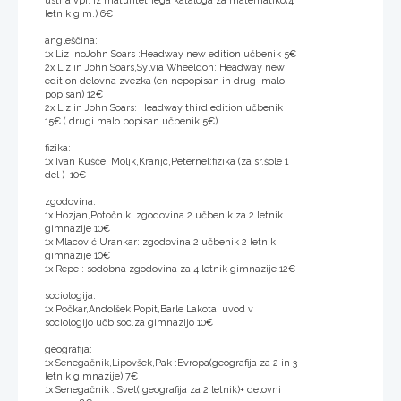
ustna vpr. iz maturitetnega kataloga za matematiko(4
letnik gim.) 6€
angleščina:
1x Liz inoJohn Soars :Headway new edition učbenik 5€
2x Liz in John Soars,Sylvia Wheeldon: Headway new
edition delovna zvezka (en nepopisan in drug malo
popisan) 12€
2x Liz in John Soars: Headway third edition učbenik
15€ ( drugi malo popisan učbenik 5€)
fizika:
1x Ivan Kušče, Moljk,Kranjc,Peternel:fizika (za sr.šole 1
del ) 10€
zgodovina:
1x Hozjan,Potočnik: zgodovina 2 učbenik za 2 letnik
gimnazije 10€
1x Mlacović,Urankar: zgodovina 2 učbenik 2 letnik
gimnazije 10€
1x Repe : sodobna zgodovina za 4 letnik gimnazije 12€
sociologija:
1x Počkar,Andolšek,Popit,Barle Lakota: uvod v
sociologijo učb.soc.za gimnazijo 10€
geografija:
1x Senegačnik,Lipovšek,Pak :Evropa(geografija za 2 in 3
letnik gimnazije) 7€
1x Senegačnik : Svet( geografija za 2 letnik)+ delovni