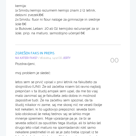
kemija:
1x Smrdu:kemijo razumem kemijo znam 2 (2 letnik,
delovni zvezek)8€
2x Smrdu: fluor ni flour naloge za gimnazije in srednje
šole 8€
1x Bukovec,Leban: 2O ali O2 kemijsko računanje( za sr.
šole, prip. na maturo, samostojno učenje) 8€
ZGREŠEN FAKS IN PREPIS
00
NA KATERI FAKS?
/ 06.10.2014, 14:12 OD
JERTY
Pozdravljeni,
moj problem je sledeč:
letos sem se prvič vpisal v prvi letnik na fakulteto za
strojništvo (UNI). Že od začetka nisem bil ravno najbolj
prepričan v ta študij ampak sem upal, da me bo vsaj
malo zanimal saj je fakulteta zelo dobra in možnost
zaposlitve tudi. Že na začetku sem spoznal, da ta
študij nikakor ni zame, saj me skoraj nič ne veseli (bolje
kot nekateri, ki to ugotovijo prepozno), seveda bom
šolo obiskoval še nekaj tednov saj se lahko moje
mnenje spremeni. Moje vprašanje pa je, če bi se
seveda odločil za opustitev tega študija, ali bi lahko šel
drugo leto višat maturo na spomladanski rok( samo
nekatere predmete) in ali se je zato treba izpisat iz te