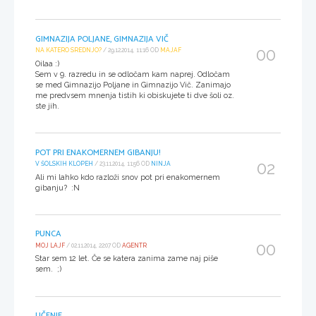
GIMNAZIJA POLJANE, GIMNAZIJA VIČ
00
NA KATERO SREDNJO?
/ 29.12.2014, 11:16 OD
MAJAF
Oilaa :)
Sem v 9. razredu in se odločam kam naprej. Odločam
se med Gimnazijo Poljane in Gimnazijo Vič. Zanimajo
me predvsem mnenja tistih ki obiskujete ti dve šoli oz.
ste jih.
POT PRI ENAKOMERNEM GIBANJU!
02
V ŠOLSKIH KLOPEH
/ 23.11.2014, 11:56 OD
NINJA
Ali mi lahko kdo razloži snov pot pri enakomernem
gibanju? :N
PUNCA
00
MOJ LAJF
/ 02.11.2014, 22:07 OD
AGENTR
Star sem 12 let. Če se katera zanima zame naj piše
sem. ;)
UČENJE