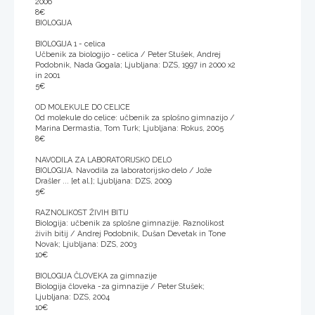
2006
8€
BIOLOGIJA
BIOLOGIJA 1 - celica
Učbenik za biologijo - celica / Peter Stušek, Andrej
Podobnik, Nada Gogala; Ljubljana: DZS, 1997 in 2000 x2
in 2001
5€
OD MOLEKULE DO CELICE
Od molekule do celice: učbenik za splošno gimnazijo /
Marina Dermastia, Tom Turk; Ljubljana: Rokus, 2005
8€
NAVODILA ZA LABORATORIJSKO DELO
BIOLOGIJA. Navodila za laboratorijsko delo / Jože
Drašler ... [et al.]; Ljubljana: DZS, 2009
5€
RAZNOLIKOST ŽIVIH BITIJ
Biologija: učbenik za splošne gimnazije. Raznolikost
živih bitij / Andrej Podobnik, Dušan Devetak in Tone
Novak; Ljubljana: DZS, 2003
10€
BIOLOGIJA ČLOVEKA za gimnazije
Biologija človeka -za gimnazije / Peter Stušek;
Ljubljana: DZS, 2004
10€