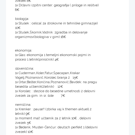
zvezek 8€
1x Državni izpitni center: geografija ( priloge in rešitve)
8€
biologija:
1x Stušek : celica( za strokovne in tehniške gimnazije)
10€
1x Stušek,Škornik,Vodnik :zgradba in delovanje
organizmov(biologiva v gim) 18€
ekonomija:
1x Glas: ekonomija 1 temeljni ekonomski pojmi in
procesi 1 letnik(priročnik) 4€
slovenščina:
1x Cuderman,Koler,Fatur,Špacapan,Krakar
Vogelj,Poznanovič.Korošec:branja 2 15€
1x Ortar,Bešter,Končina,Poznanovič,Bavdek: na pragu
besedila učbenik(2letnik) 12€
1x Korošec : stezice do besedne umetnosti 2 delovni
zvezek za gim. in sr. šole 7€
nemščina:
1x Krenker : pause!! (zbirka vaj k themen aktuell 2
letnik) 9€
1x moment mal! učbenik za 2 letnik 10€ , delovni
zvezek 5€
1x Bedenk, Muster-Čenčur: deutsch perfekt 1 (delovni
zvezek) 10€