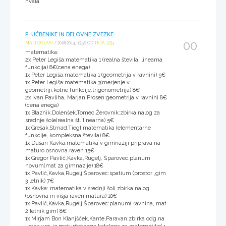
hvala
P: UČBENIKE IN DELOVNE ZVEZKE
00
MALI OGLASI
/ 20.08.2014, 13:56 OD
TEJA 1234
matematika:
2x Peter Legiša:matematika 1 (realna števila, linearna
funkcija) 8€(cena enega)
1x Peter Legiša:matematika 1 (geometrija v ravnini) 5€
1x Peter Legiša:matematika 3(merjenje v
geometriji,kotne funkcije,trigonometrija) 8€
2x Ivan Pavliha, Marjan Prosen:geometrija v ravnini 8€
(cena enega)
1x Blaznik,Dolenšek,Tomec,Žerovnik:zbirka nalog za
srednje šole(realna št.,linearna) 5€
1x Grešak,Strnad,Tiegl:matematika (elementarne
funkcije, kompleksna števila) 8€
1x Dušan Kavka:matematika v gimnaziji priprava na
maturo osnovna raven 15€
1x Gregor Pavlič,Kavka,Rugelj, Šparovec:planum
novum(mat za gimnazije) 18€
1x Pavlič,Kavka,Rugelj,Šparovec:spatium (prostor ,gim
3 letnik) 7€
1x Kavka: matematika v srednji šoli zbirka nalog
(osnovna in višja raven matura) 10€
1x Pavlič,Kavka,Rugelj,Šparovec:planum( ravnina, mat
2 letnik gim) 8€
1x Mirjam Bon Klanjšček,Kante,Paravan:zbirka odg.na