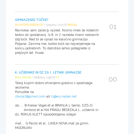
GIMNAZIJSKE TOČKE?
01
NA KATERO SREDNJO?
/ 13.09.2014, 11:13 OD
BKO123
Ravnokar sem začel 9. razred. Nismo imeli še nobenih
testov ali spraševanj. Iz 8. in 7. razreda imam nabranih
109 točk. Rad bi se vpisal na klasično gimnazijo
Poljane. Zanima me, koliko točk bo najverjetneje na
koncu potrebnih. To statistiko lahko potegnete iz
prejšnjih let. Hvala.
K: UČBENIKE IN DZ ZA 1. LETNIK GIMNAZIJE
00
MALI OGLASI
/ 06.08.2014, 11:58 OD
TZ
Takoj kupim dobro ohranjeno gradivo s spodnjega
seznama.
Ponudbe na
ztanja7@gmail.com
ali
tz@evj-kabel.net
slo .... B Krakar Vogel et al BRANJA 1, berilo, DZS-D
Ambrož et al NA PRAGU BESEDILA 1 , učbenik in
dz, ROKUS KLETT (posodobljena izdaja)
mat.... G Pavlič et al , LINEA NOVA,mat za gimn,
MODRIJAN