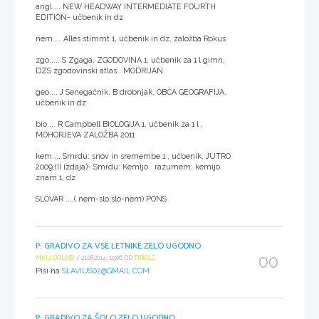
angl.... NEW HEADWAY INTERMEDIATE FOURTH
EDITION- učbenik in dz
nem.... Alles stimmt 1, učbenik in dz, založba Rokus
zgo..... S Zgaga, ZGODOVINA 1, učbenik za 1 l gimn,
DZS zgodovinski atlas , MODRIJAN
geo.... J Senegačnik, B drobnjak, OBČA GEOGRAFIJA,
učbenik in dz
bio.... R Campbell BIOLOGIJA 1, učbenik za 1 l ,
MOHORJEVA ZALOŽBA 2011
kem.... Smrdu: snov in sremembe 1 , učbenik, JUTRO
2009 (II izdaja)- Smrdu: Kemijo razumem, kemijo
znam 1, dz
SLOVAR ....( nem-slo,slo-nem) PONS
P: GRADIVO ZA VSE LETNIKE ZELO UGODNO
00
MALI OGLASI
/ 21.08.2014, 19:06 OD
TIROLC
Piši na
SLAVIUS02@GMAIL.COM
P: GRADIVO ZA ŠOLO ZELO UGODNO