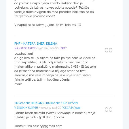
do polovice napolnjena z vodo. Kakšno delo je
potrebno, da izčrpamo vso odo iz posode? (Težišče
vode je treba dvigniti do roba posode). Kolikšno pa da
izčrpamo le polovico vode?
V naprej se že zahvaljujem, če mi kdo reši :)))
FMF - KATERA SMER, DILEMA
00
NA KATERI FAKS?
/ 19.10.2014, 21:00 OD
JERTY
pozdravljeni
drugo leto se upisujem na faks pa me nekako vleče na
fmf (zaposlitev,...). Najbolj kolebam med finančno
matematiko in praktično matematiko ( VSŠ). Slišal sem
da je finančna matematika najlažja smer na fmf.
zanimajo me vaša mnenja oz. izkušnje s tem kateri
faks je težji oz. lažji in količina učenja.
hvala
SNOVANJE IN KONSTRUIRANJE 1 DZ REŠEN
00
V ŠOLSKIH KLOPEH
/ 04.01.2015, 14:08 OD
ROK.CASAR99@
Rabim rešen delovni zvezek Snovanje in Konstruiranje
1, lahko je tudi v (pdf.doc...) obliki.
kontakt: rok.casar99@gmail.com