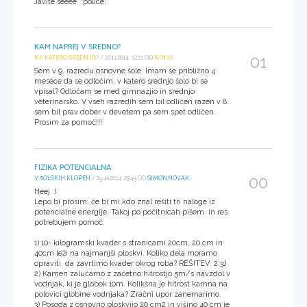
Javite seeee :police:
KAM NAPREJ V SREDNO?
01
NA KATERO SREDNJO?
/ 23.11.2014, 12:21 OD
NINJA
Sem v 9. razredu osnovne šole. Imam še približno 4
mesece da se odločim, v katero srednjo šolo bi se
vpisal? Odločam se med gimnazjio in srednjo
veterinarsko. V vseh razredih sem bil odličen razen v 8.
sem bil prav dober v devetem pa sem spet odličen.
Prosim za pomoč!!!
FIZIKA POTENCIALNA
00
V ŠOLSKIH KLOPEH
/ 29.12.2014, 23:45 OD
SIMON.NOVAK
Heej :)
Lepo bi prosim, če bi mi kdo znal rešiti tri naloge iz
potencialne energije. Takoj po počitnicah pišem in res
potrebujem pomoč.
1) 10- kilogramski kvader s stranicami 20cm, 20 cm in
40cm leži na najmanjši ploskvi. Koliko dela moramo
opraviti, da zavrtimo kvader okrog roba? REŠITEV: 2.3J
2) Kamen zalučamo z začetno hitrostjo 5m/s navzdol v
vodnjak, ki je globok 10m. Kolikšna je hitrost kamna na
polovici globine vodnjaka? Zračni upor zanemarimo.
3) Posoda z osnovno ploskvijo 20 cm2 in višino 40 cm je