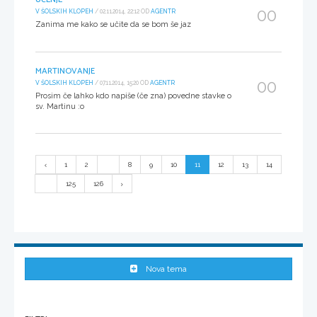
00
V ŠOLSKIH KLOPEH
/ 02.11.2014, 22:12 OD
AGENTR
Zanima me kako se učite da se bom še jaz
MARTINOVANJE
00
V ŠOLSKIH KLOPEH
/ 07.11.2014, 15:20 OD
AGENTR
Prosim če lahko kdo napiše (če zna) povedne stavke o
sv. Martinu :o
1
2
...
8
9
10
11
12
13
14
...
125
126
Nova tema