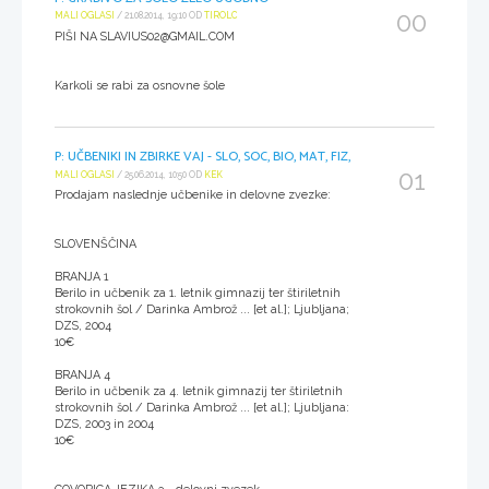
00
MALI OGLASI
/ 21.08.2014, 19:10 OD
TIROLC
PIŠI NA SLAVIUS02@GMAIL.COM
Karkoli se rabi za osnovne šole
P: UČBENIKI IN ZBIRKE VAJ - SLO, SOC, BIO, MAT, FIZ,
01
MALI OGLASI
/ 25.06.2014, 10:50 OD
KEK
Prodajam naslednje učbenike in delovne zvezke:
SLOVENŠČINA
BRANJA 1
Berilo in učbenik za 1. letnik gimnazij ter štiriletnih
strokovnih šol / Darinka Ambrož ... [et al.]; Ljubljana;
DZS, 2004
10€
BRANJA 4
Berilo in učbenik za 4. letnik gimnazij ter štiriletnih
strokovnih šol / Darinka Ambrož ... [et al.]; Ljubljana:
DZS, 2003 in 2004
10€