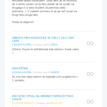
fakultete katero obiskujem. Slišal sem že za možnost,
da si lahko vpisan na ta faks dokler se ne vpišeš na
drugega in si tako študent (študentsko delo,
prehrana,..). V vsakem primeru bi se pa rad vpisal na
drugi faks drugo leto.
Hvala za odgovor!
OBNOVA PIKA NOGAVICKA SE VSELI V VILO CIRA
CARA
00
V ŠOLSKIH KLOPEH
/ 01.11.2014, 19:48 OD
ERCHI
Zdravo. Nujno bi potrebovala tole obnovo..hvala vsem
:)
ANGLEŠČINA
00
V ŠOLSKIH KLOPEH
/ 02.11.2014, 21:51 OD
AGENTR
Ali ima kdo idejo kakom se najbolje učiti angleščino v
7. razredu.
KDO SE BO VPISAL NA SREDNJO FARMACEVTSKO
2014/15
00
NA KATERO SREDNJO?
/ 11.11.2014, 10:24 OD
MELANY