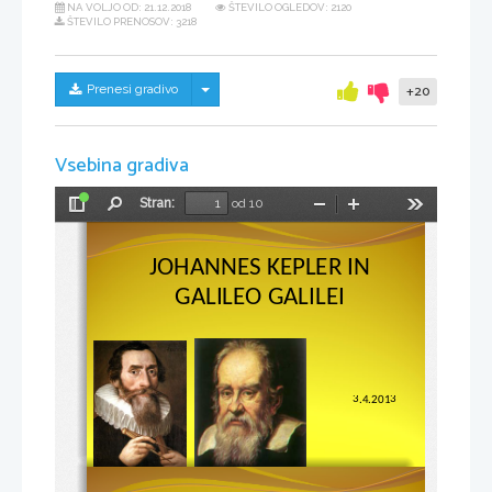
NA VOLJO OD:
21.12.2018
ŠTEVILO OGLEDOV: 2120
ŠTEVILO PRENOSOV: 3218
Skrij/prikaži meni
Prenesi gradivo
+20
Vsebina gradiva
Stran:
od 10
Preklopi
Najdi
Pomanjšaj
Povečaj
Orodja
stransko
vrstico
JOHANNES KEPLER IN 
GALILEO GALILEI
3.4.2013