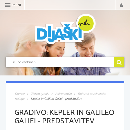
MENI
Domov
Zbirka gradiv
Astronomija
Referati, seminarske
naloge
Kepler in Galileo Galiei - predstavitev
GRADIVO:
KEPLER IN GALILEO
GALIEI - PREDSTAVITEV