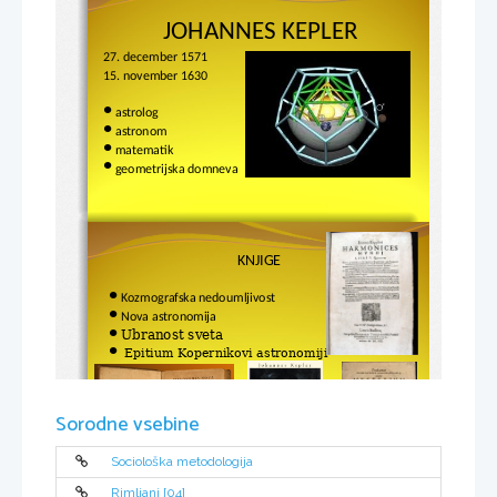
JOHANNES KEPLER
27. december 1571 
15. november 1630
astrolog

astronom

matematik

geometrijska domneva

KNJIGE
Kozmografska nedoumljivost

Nova astronomija

Ubranost sveta 

Epitium Kopernikovi astronomiji

Sorodne vsebine
Sociološka metodologija
Rimljani [04]