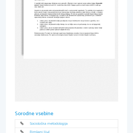
V zadnjih letih njegovega življenja se je preselil v Šlezijo in tam napisal svojo zadnjo knjigo 
Dnevniki 
zvezd
. Zaradi bolezni je umrl 15. novembra leta 1630. Njegov grob so med vojno uničili in našli ga 
niso nikoli več.
Uspelo mu je postati eden od pomembnejših mož v astronomski zgodovini. Ta položaj si je zagotovil s 
tremi zakoni, kateri niso pomembni le pri opisovanju kroženja planetov okoli Sonca, vendar v vsakem 
primeru pri katerem lažji predmet kroži okrog težjega. Pri tem je uporabil in potrdil Kopernikovo teorijo 
kroženje okoli Sonca. Pomagal si je s svojimi in de Braheovimi opazovanji, predvsem pa z 20letnim 
opazovanji Marsa na katerih temeljijo njegovi zakoni. 
1.
zakon pravi, da planeti krožijo po elipsah, ne po krožnicah in da je Sonce v gorišču, ne v 
središču teh elips. 
2.
zakon pravi, da planeti krožijo hitreje, ko so bližje soncu in počasneje, ko so od njega bolj 
oddaljeni.
3.
zakon pravi, da so kvadrati obhodnih dob posameznih planetov v istem razmerju kakor tretje 
potence velikih polosi njihovih eliptičnih tirov.
Poimenovanja: Po njem se imenuje supernova Keplerjeva zvezda, ki jo je opazoval lepa 1604 v 
ozvezdju Kačenosca. Po njem se imenujeta krater Kepler na luni in krater Kepler na Marsu.
Sorodne vsebine
Sociološka metodologija
Rimljani [04]