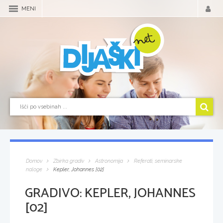
MENI
Domov
Zbirka gradiv
Astronomija
Referati, seminarske
naloge
Kepler, Johannes [02]
GRADIVO:
KEPLER, JOHANNES
[02]