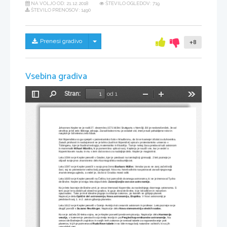
NA VOLJO OD:
21.12.2018
ŠTEVILO OGLEDOV: 719
ŠTEVILO PRENOSOV: 1490
Skrij/prikaži meni
Prenesi gradivo
+8
Vsebina gradiva
Stran:
od 1
Preklopi
Najdi
Pomanjšaj
Povečaj
Orodja
stransko
vrstico
Johannes Kepler se je rodil 27. decembra 1571 bližini Stuttgarta v Nemčiji. Bil je nedonošenček, že od
otroštva je bil zelo šibkega zdravja. Zaradi bolezni mu je oslabel vid, imel je tudi pohabljene roke in 
nasploh je bil telesno zelo šibak.
Kot štipendista so ga sprejeli v protestantsko šolo v Maulbronu, da bi se kasneje izšolal za duhovnika. 
Zaradi pridnosti in nadarjenosti se je lahko (tudi kot štipendist) vpisal v protestantsko univerzo v 
Tübingenu, kjer je študiral teologijo, matematiko in filozofijo. Tam je nekaj časa predaval tudi astronom
in matematik 
Mihael Mästlin,
 ki je pomembno vplival nanj. 
Keplerja je naučil vse, kar je vedel o 
Kopernikovem nauku in mu s tem dal osnovo za nadaljnje delo. Kepler je magistriral.
Leta 1594 se je Kepler preselil v Gradec, kjer je predaval na tamkajšnji gimnaziji. 2 leti pozneje je 
objavil svoje prvo znanstveno delo Kozmografska nedoumljivost.
Leta 1597 se je Kepler poročil s svojo prvo ženo 
Barbaro Müller. 
Vendar pa so se zanj začeli težji 
časi, saj so protestante vedno bolj preganjali. Niso mu hoteli odkrito nasprotovati zaradi njegovega 
znanstvenega ugleda, a vedel je, da bo iz Gradca moral oditi.
Leta 1600 se je Kepler preselil na Češko, kot pomočnik dvornega astronoma, ki se je imenoval Tycho 
de Brahe. Kepler je istega leta objavil delo 
Zanesljivejše osnove astronomije.
Ko je leto kasneje de Brahe umrl, je cesar imenoval Kopernika za naslednjega dvornega astronoma. S
tem pa je le-ta dobil tudi obsežno gradivo, ki ga je zbral de Brahe, ki je bil odličen in natančen 
opazovalec. Tako je imel idealne pogoje za iskanje zakonov, po katerih se gibljejo planeti.
Napisal je dela 
Optični del astronomije, Nova astronomija, Dioptika
. V Novi astronomiji je 
predstavil svoj 1. in 2. zakon gibanja planetov.
Leta 1612 se je Kepler preselil v Gornjo Avstrijo kot cesarski astronom in profesor. Leto pozneje se je 
drugič poročil s
 Suzano Reuttinger. 
Napisal je delo
Nova stereometrija vinskih sodov.
Ko se je začela 30-letna vojna, se je Kepler posvetil predvsem pisanju. Napisal je dela 
Harmonija 
vesolja
, v katerem je prestavil svojo tretjo teorijo in pa 
Pregled kopernikanske astronomije. 
Na 
osnovi de Brahejevih zapiskov in svojih treh zakonov je sestavil tabele za napovedovanje poti 
planetov, ki jih je poimenoval 
Rudolfove tabele
 in so bile mnogo bolj natančne od tistih, ki so jih 
uporabljali prej.