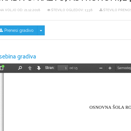
NA VOLJO OD:
21.12.2018
ŠTEVILO OGLEDOV: 1338
ŠTEVILO PRENOS
Skrij/prikaži meni
Prenesi gradivo
sebina gradiva
Stran:
od 15
Preklopi
Najdi
Nazaj
Naprej
Pomanjšaj
Povečaj
stransko
vrstico
OSNOVNA ŠOLA R