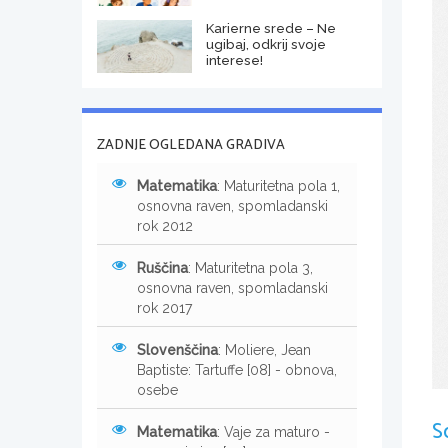
Karierne srede – Ne
ugibaj, odkrij svoje
interese!
ZADNJE OGLEDANA GRADIVA
Matematika
: Maturitetna pola 1,
osnovna raven, spomladanski
rok 2012
Ruščina
: Maturitetna pola 3,
osnovna raven, spomladanski
rok 2017
Slovenščina
: Moliere, Jean
Baptiste: Tartuffe [08] - obnova,
osebe
S
Matematika
: Vaje za maturo -