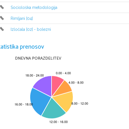
Sociološka metodologija
Rimljani [04]
Izločala [02] - bolezni
tatistika prenosov
DNEVNA PORAZDELITEV
Šolsko leto: 2011/12
Predmet: Fizika
1