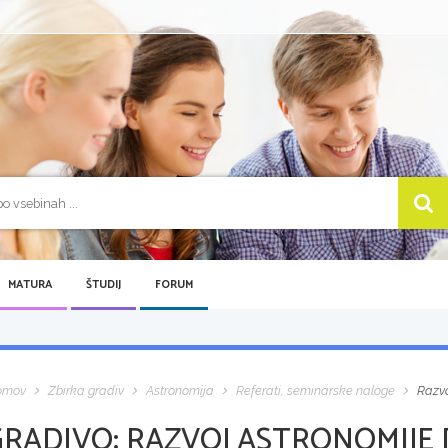
MATURA
ŠTUDIJ
FORUM
omov
Zbirka gradiv
Astronomija
Referati, seminarske naloge
Razvo
GRADIVO:
RAZVOJ ASTRONOMIJE [