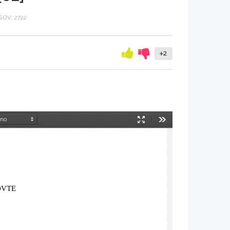
OV: 2722
+2
Način
Orodja
predstavitve
OVTE