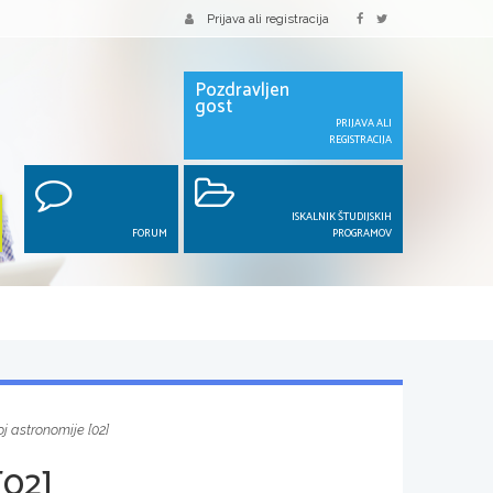
Prijava ali registracija
Pozdravljen
gost
PRIJAVA ALI
REGISTRACIJA
ISKALNIK ŠTUDIJSKIH
FORUM
PROGRAMOV
j astronomije [02]
02]