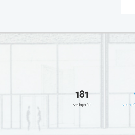
181
srednjih šol
srednje