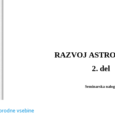
RAZVOJ ASTR
2. del
Seminarska nalo
orodne vsebine