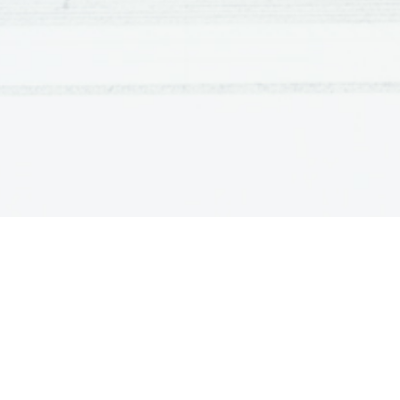
Izdelki iz recikliranega papirja:
    * recikliran papir za knjige, zvezke, časopise, kuver
    * kot surovina za izdelavo tkanin 
Steklo
Proizvodnja reciklažnega stekla porabi manj energije 
hkrati prihrani primarne surovine. V kolikor je steklo us
možno izdelati steklo enake kvalitete. V nasprotnem pr
drugačne kvalitete – tako npr. dobimo rjave steklenice
Primesi v posebnih vrstah stekla in prisotne nečistoče
idr.) lahko spremenijo lastnosti stekla, ki tako ni v
lahko pa celo povzročijo tehnološke težave pri taljenju
stekla (povzročanje napetosti v steklu).
Viri stekla za reciklažo:
    * steklenice, kozarci za hrano
    * šipe