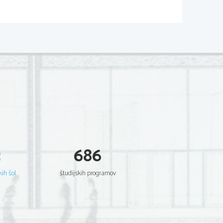
. sestavnega dela izdelka.
aslednji:
irne stroje
3
686
rečuje nastajanje toplogrednih 
kih šol
študijskih programov
o sortiran, je po reciklaži možno 
sten recikliran papir.