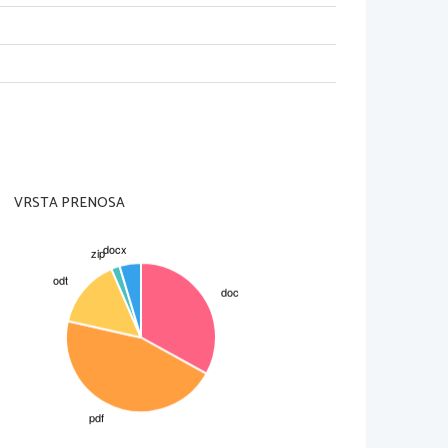
dpadkov
sebne zahteve glede na deponirani 
abo odpadnih snovi oz. materialov 
zmanjševanja izrabe naravnih virov 
 celo strupenih materialov oz. 
stem zbiranja in sortiranja odpadnih 
VRSTA PRENOSA
o materiala v obliko, ki je 
rialov lahko z reciklažo izdelamo 
o. V nekaterih primerih pa 