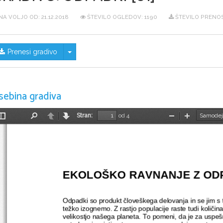
NA VOLJO OD:
21.12.2018
ŠTEVILO OGLEDOV: 1190
ŠTEVILO PRENOS
Skrij/prikaži meni
Prenesi gradivo
sebina gradiva
Stran:
od 4
Preklopi
Najdi
Nazaj
Naprej
Pomanjšaj
Povečaj
stransko
vrstico
EKOLOŠKO RAVNANJE Z OD
Odpadki so produkt človeškega delovanja in se jim s 
težko izognemo. Z rastjo populacije raste tudi količi
velikostjo našega planeta. To pomeni, da je za uspe