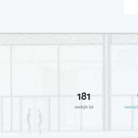
181
srednjih šol
srednje