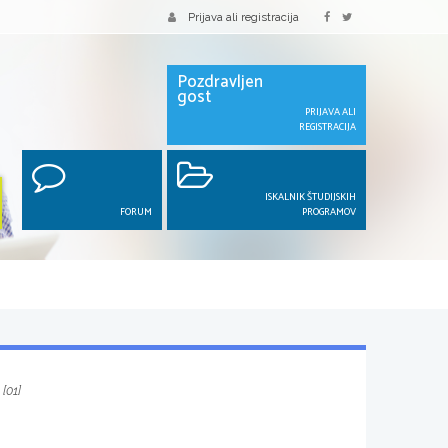
Prijava ali registracija
Pozdravljen
gost
PRIJAVA ALI
REGISTRACIJA
ISKALNIK ŠTUDIJSKIH
FORUM
PROGRAMOV
[01]