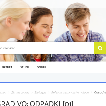
MATURA
ŠTUDIJ
FORUM
omov
Zbirka gradiv
Biologija
Referati, seminarske naloge
Odpadki 
GRADIVO:
ODPADKI [01]