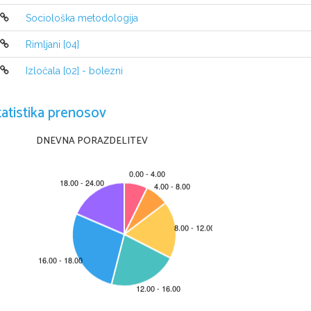
    * kontrolirano CO-deponiranje - biorazgradljivih o
    * posebno odlaganje – industrijske deponije – po
Sociološka metodologija
material 
Rimljani [04]
Reciklaža
Izločala [02] - bolezni
Z recikliranjem odpadkov zagotavljamo ponovno upor
iz industrije, kmetijstva in gospodinstev z namenom 
ter zmanjševanja izdelave v naravi nerazgradljivih ali
tatistika prenosov
izdelkov.
Pogoj za uspešno reciklažo je v prvi vrsti ustrezen si
DNEVNA PORAZDELITEV
snovi, v nadaljevanju pa tehnološki proces za predelav
uporabna za izdelavo novih produktov.
Glede na možnost uporabe recikliranih snovi oz. mate
materiale oz. snovi z enako ali spremenjeno kakovostj