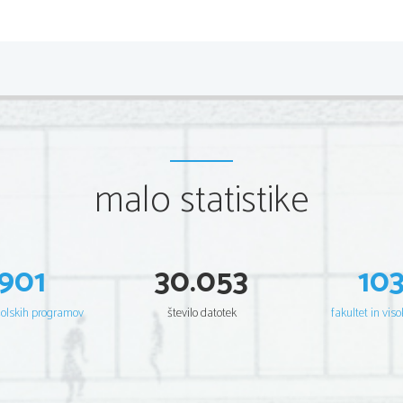
povrnemo samo funkcionalnost določenega izdelka oz
Najbolj razširjeni materiali oz. snovi za reciklažo so n
    * papir
    * steklo
    * les
    * kovine
    * plastika
    * gume
    * asfalt
    * beton 
malo statistike
Količinsko manj pomembni :
    * izrabljeni tonerji za laserske tiskalnike ter fotokop
    * kartuše za inkjet tiskalnike
    * trakovi za matrične tiskalnike in fakse 
901
30.053
10
Papir
Recikliranje papirja zmanjšuje sečnjo gozdov ter prep
šolskih programov
število datotek
fakultet in viso
plinov ob sežiganju papirja. V kolikor je papir ustrezn
izdelati papir enake kvalitete, drugače pa manj kakovo
Viri papirja za reciklažo:
    * časopisni papir, knjige, karton, pisarniški papir 