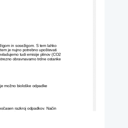
žigom in sosežigom. S tem lahko 
 tem je nujno potrebno upoštevati 
vladujemo tudi emisije plinov (CO2
 ustrezno obravnavamo trdne ostanke
je je možno biološke odpadke 
počasen razkroj odpadkov. Način 
sti odpadkov:
dki, monodeponije