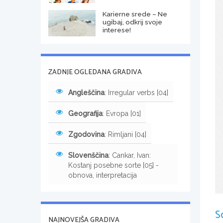
Karierne srede – Ne
ugibaj, odkrij svoje
interese!
ZADNJE OGLEDANA GRADIVA
Angleščina
: Irregular verbs [04]
Geografija
: Evropa [01]
Zgodovina
: Rimljani [04]
Slovenščina
: Cankar, Ivan:
Kostanj posebne sorte [05] -
obnova, interpretacija
S
NAJNOVEJŠA GRADIVA