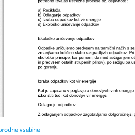
potrebno izvajati ustrezne procese oz. dejavnost :
a) Reciklaža
b) Odlaganje odpadkov
c) Izraba odpadkov kot vir energije
d) Ekološko uničevanje odpadkov
Ekološko uničevanje odpadkov
Odpadke uničujemo predvsem na termični način s se
zmanjšamo količino slabo razgradljivih odpadkov. Pri
ekološke principe, kar pomeni, da med sežiganjem ob
in predvsem ostalih strupenih plinov), po sežigu pa
po gorenju.
Izraba odpadkov kot vir energije
Kot je zapisano v poglavju o obnovljivih virih energi
izkoristiti tudi kot obnovljiv vir energije.
Odlaganje odpadkov
Z odlaganjem odpadkov zagotavljamo dolgoročnejši 
deponiranja je predvsem odvisen od narave in lastno
orodne vsebine
    * deponiranje – komunalni odpadki, posebni odpa
    * kompostiranje – biorazgradljivih odpadkov