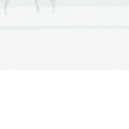
te itd.
kot proizvodnja novega stekla in 
trezno sortiran, je po reciklaži 
imeru je steklo po reciklaži 
, namesto zelenih ali prozornih. 
 (pesek, zemlja, kemikalije, kovine 
eč uporabno za določene namene, 
 stekla, kar vpliva na kvaliteto 