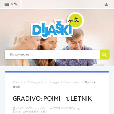
MENI
Domov
Zbirka gradiv
Biologija
Snov, zapiski
Pojmi - 1.
letnik
GRADIVO:
POJMI - 1. LETNIK
NA VOLJO OD:
21.12.2018
ŠTEVILO OGLEDOV: 1431
ŠTEVILO PRENOSOV: 3281