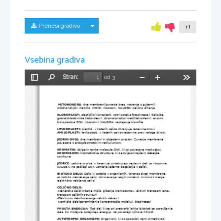
Skrij/prikaži meni
Prenesi gradivo
+1
Vsebina gradiva
Stran:
od 3
Preklopi
Najdi
Pomanjšaj
Povečaj
Orodja
stransko
vrstico
 MITOHONDRIJ
: dve membrani(zunanja brez, notranja z gubami), 
mitohondrijski matriks, mDNK, ribosomi. NALOGA: celično dihanje
KLOROPLAST:
 plastidi(s kloroplasti, notri poteka fotosinteza), tlakoide, 
grana(skladovnice tlakoideov), stroma(prostor med tlakoidami), encimi, 
kloroplastna DNK, ribosomi). NALOGA: nastajanje klorofila
LEVKOPLASTI:
 plastidi, v katerih celica shranjuje rezervne snovi. 
AMILOPLASTI:
 levkoplasti, v katerih se kot rezervna snov nalaga škrob.
JEDRNI OVOJ:
 dve membrani in objederni prostor. Zunanja membrane 
povezana z endoplazmatskim retikulumom. 
KROMATIN:
 dolge in tanke molecule DNK, ki so povezane med seboj.
KROMOSOMI:
 kromatinske strukture, ki se zvijejo krajše in debeljše 
strukture.
JEDRCE:
 celična tvorba, v kateri se sintetizirajo sestavni deli za ribosome. 
NALOGA: na podlagi DNK usmerja jederno dogajanje v celici.
BIOTSKO DELO:
 Delo, ki poteka v organizmih. (prenos skozi membrane, 
osmotsko nabrekanje celic, združevanje večjih molekul, mišično krčenje, 
električno nabijanje celic)
CELIČNO DELO: 
-Mehansko delo(krčenje mišic, gibanje kromosomov, aktivni transport ionov, 
transport celičnih struktur)
-Električno delo(ločevanje nabitih delcev)
-Kemijsko delo(spreminjanje koncentracije molekul, biosinteza)
PROSTA ENERGIJA:
 Tisti del, ki se pri pretvorbi lahko izkoristi za opravljanje
dela. Ko molejule sprejmejo energijo, se povečajo njihova hitrost.
AVTOTROFNI ORGANIZMI:
 Organizmi, ki so sposobni sami sintetizirati 