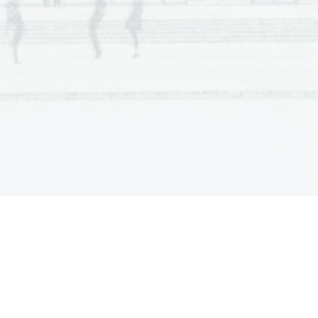
št.
v
epruvete
epruvetah
je zrak
1A
200
2A
500
3A
800
4A
1100
5A
2100
6A
7A
8A
9A
akterij                        
rast hitrejša. Pri epruvetah
lo ustavi, pri epruvetah z 
tro, da jih sploh ni bilo več