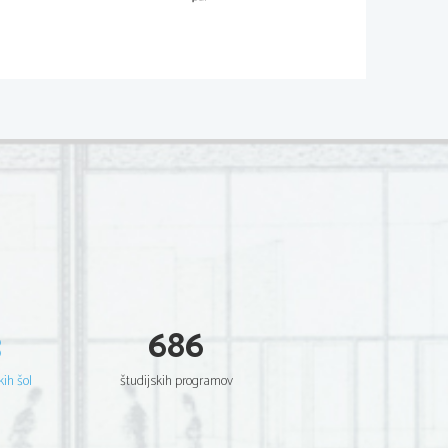
 ŠTEVILO 
)
3
686
0
4
5
kih šol
študijskih programov