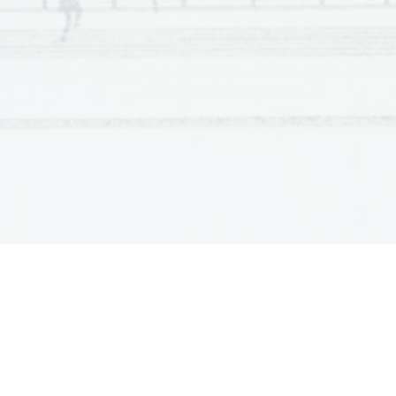
k o nc e n t r ac i j a
g l u k o ze   ( m g /
)
1 0 0   m l   v o de
št.
epruvete,
epruvete
kjer ni
zraka
18
1A
50
36
2A
90
54
3A
170
72
4A
220
162
5A
450
288
6A
650
360
7A
675
432
8A
675
540
9A
670
Tabela: Vpliv koncentracije glukoze na rast b
Jasno se vidi, da je v epruvetah z zrakom 
brez zraka se  rast bakterij proti koncu ce
zrakom pa so se  bakterije množile tako hi