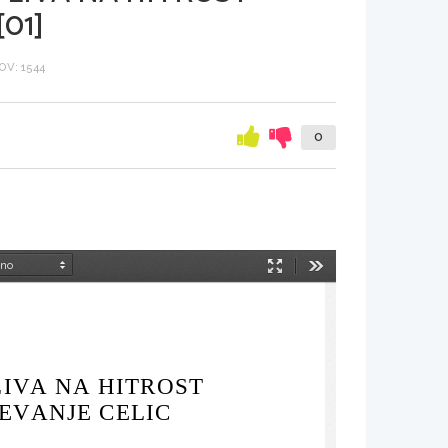
01]
V: 1544
0
Način
Orodja
predstavitve
LIVA NA HITROST
EVANJE CELIC