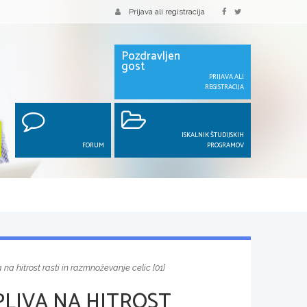
Prijava ali registracija
Pozdravljen
gost
PRIJAVA ALI
REGISTRACIJA
ISKALNIK ŠTUDIJSKIH
FORUM
PROGRAMOV
a na hitrost rasti in razmnoževanje celic [01]
VPLIVA NA HITROST