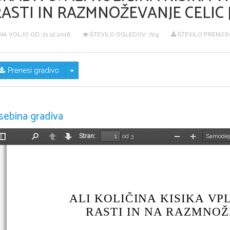
ASTI IN RAZMNOŽEVANJE CELIC [
NA VOLJO OD:
21.12.2018
ŠTEVILO OGLEDOV: 729
ŠTEVILO PRENOSO
Skrij/prikaži meni
Prenesi gradivo
sebina gradiva
Stran:
od 3
Preklopi
Najdi
Nazaj
Naprej
Pomanjšaj
Povečaj
stransko
vrstico
ALI KOLIČINA KISIKA VP
RASTI IN NA RAZMNOŽ