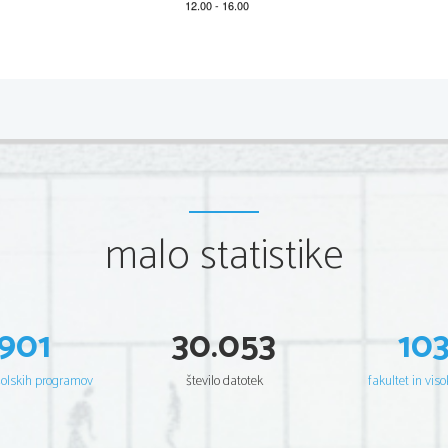
KONCENTRACIJA GLUKOZE V ODNOSU NA
BAKTERIJ (RAST BREZ ZRAKA
700
R
E
T
600
I
L
I
L
500
I
M
malo statistike
A
400
N
C
I
300
L
E
C
200
I
N
O
J
100
I
L
I
901
30.053
10
M
0
8
4
2
0
1
5
6
6
1
3
šolskih programov
število datotek
fakultet in viso
GLUKOZA (MG/100ML VODE)