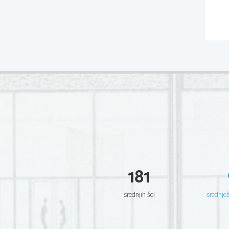
181
srednjih šol
srednje