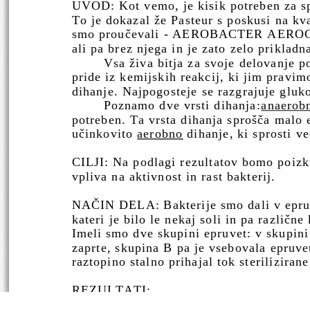
UVOD: Kot vemo, je kisik potreben za spr
To je dokazal že Pasteur s poskusi na kv
smo proučevali - AEROBACTER AEROGEN
ali pa brez njega in je zato zelo priklad
Vsa živa bitja za svoje delovanje p
pride iz kemijskih reakcij, ki jim pravimo
dihanje. Najpogosteje se  razgrajuje gluk
Poznamo dve vrsti dihanja:
anaerob
potreben. Ta vrsta dihanja sprošča  malo e
učinkovito 
aerobno
 dihanje, ki sprosti ve
CILJI: Na podlagi rezultatov bomo poizku
vpliva na aktivnost in rast bakterij.
NAČIN DELA: Bakterije smo dali v epruve
kateri je bilo le nekaj soli in pa različne
Imeli smo dve skupini epruvet: v skupini 
zaprte, skupina B pa je vsebovala epruvete
raztopino stalno prihajal tok steriliziran
REZULTATI: