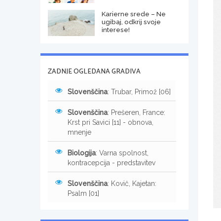
Karierne srede – Ne
ugibaj, odkrij svoje
interese!
ZADNJE OGLEDANA GRADIVA
Slovenščina
: Trubar, Primož [06]
Slovenščina
: Prešeren, France:
Krst pri Savici [11] - obnova,
mnenje
Biologija
: Varna spolnost,
kontracepcija - predstavitev
Slovenščina
: Kovič, Kajetan:
Psalm [01]