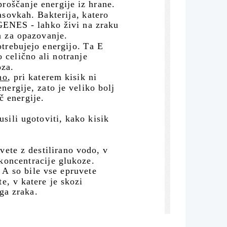
oščanje energije iz hrane. 
asovkah. Bakterija, katero 
ES - lahko živi na zraku
na za opazovanje.
otrebujejo energijo. Ta E 
 celično ali notranje 
oza.
no
, pri katerem kisik ni 
nergije, zato je veliko bolj 
č energije.
sili ugotoviti, kako kisik 
te z destilirano vodo, v 
 koncentracije glukoze.  
A so bile vse epruvete 
,  v katere je skozi 
ega zraka.