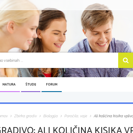
MATURA
ŠTUDIJ
FORUM
omov
Zbirka gradiv
Biologija
Poročila, vaje
Ali količina kisika vpliv
GRADIVO:
ALI KOLIČINA KISIKA 