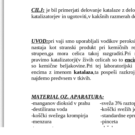
CILJ:
 je bil primerjati delovanje katalaze z de
katalizatorjev in ugotoviti,v kakšnih razmerah d
UVOD:
pri vaji smo uporabljali vodikov peroks
nastaja   kot   stranski   produkt   pri   kemičnih   r
strupen,ga   mora   celica   takoj   razgraditi.Pri   
pravimo katalizatorji(v živih celicah so to 
enci
so   kemične   beljakovine.Pri   tej   laboratorijski 
encima z imenom  
katalaza
,ta pospeši razkro
najdemo predvsem v tkivih. 
MATERIAL OZ. APARATURA:
-manganov dioksid v prahu       -sveža 3% razt
-destilirana voda                        -koščki svežih j
-koščki svežega krompirja
-standardne epr
-menzura
-pinceta
-termometer
-držalo za epru
-kopel z vrelo vodo
-ledena kopel