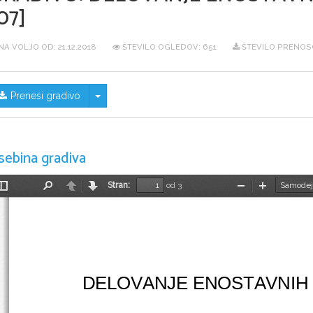
07]
NA VOLJO OD:
21.12.2018
ŠTEVILO OGLEDOV: 651
ŠTEVILO PRENOSO
Skrij/prikaži meni
Prenesi gradivo
sebina gradiva
Stran:
od 3
Preklopi
Najdi
Nazaj
Naprej
Pomanjšaj
Povečaj
stransko
vrstico
DELOVANJE ENOSTAVNIH