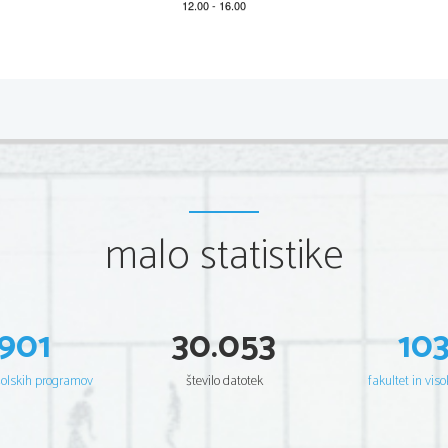
dali en košček. V prvo epruveto smo dodali 
še 1 ml svežega vodikovega peroksida. Z
zapisali hitrost reakcije.
4.
Vpliv velikosti delčkov:
Nekaj majhnih koščko
v drugo pa približno enako količino kromp
malo peska in to zmes zmečkali. Dodali sm
Primerjali smo to reakcijo z reakcijo, ki 
malo statistike
jeter in krompirja in seveda zopet ocenili rea
5.
Vpliv temperature:
V epruveto smo dali zmeč
minut v vrelo vodo. Tako kuhanim jetrom
Potem smo zopet ocenili hitrost reakcije.
901
30.053
10
    Vzeli smo dve epruveti in jim dodali 1 ml v
    smo postavili v kopel s toplo vodo, drugo pa
    petih minutah smo epruveti vzeli iz kopeli in
šolskih programov
število datotek
fakultet in viso
    jeter. Zopet smo ocenili reakcijo.
6. 
Vpliv pH:
Vzeli smo tri epruvete in jim dodali
    in to zmes zmečkali. V prvo epruveto smo dod