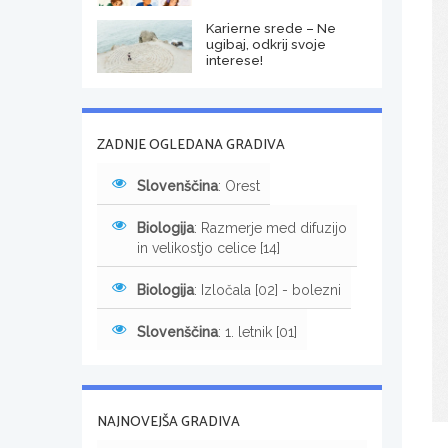
Karierne srede – Ne
ugibaj, odkrij svoje
interese!
ZADNJE OGLEDANA GRADIVA
Slovenščina
: Orest
Biologija
: Razmerje med difuzijo
in velikostjo celice [14]
Biologija
: Izločala [02] - bolezni
Slovenščina
: 1. letnik [01]
NAJNOVEJŠA GRADIVA