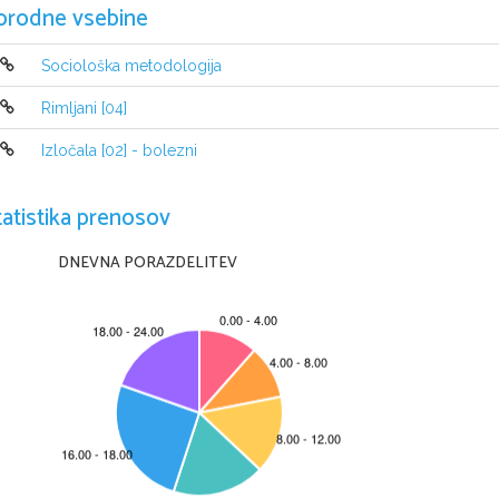
orodne vsebine
-kopel sobne temperature
-steklena palčk
-droben pesek
-univerzalni ind
-skalpel
-raztopina natr
Sociološka metodologija
-raztopina klorovodikove kisline (0,1M)
Rimljani [04]
Izločala [02] - bolezni
METODA DELA:
Imeli smo več podvaj:
1.
Učinek katalizatorja:
V dve epruveti smo nal
tatistika prenosov
dali mali peska, v drugo pa enako količino
smo opazovali reakcijo in zapisali njeno hitro
DNEVNA PORAZDELITEV
2.
Učinek encima:
V dve čisti epruveti smo nal
prvo  smo   dodali  košček   jeter,  v   drugo  p
Koščka držimo v epruveti dokler reakcija 
zopet ocenili hitrost reakcije.
3.
Ponovna uporaba encima:
  Tekočino iz pre
čisti epruveti. Tudi jetra smo razdelili na