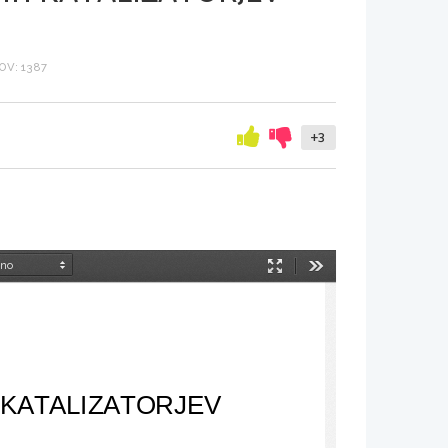
V: 1387
+3
Način
Orodja
predstavitve
 KATALIZATORJEV