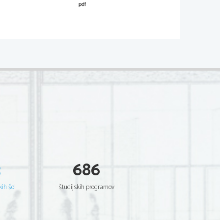
še svež košček jeter, v drugo pa
opet smo opazovali reakcijo in
v jeter smo dali v eno epruveto,
irja. V obe epruveti smo vsuli
o še 2 ml vodikovega peroksida.
je vsebovala ne zmečkane koščke
kcijo.
kana jetra in jo postavili za 5
 smo dodali vodikov peroksid.
3
686
odikovega peroksida. Prvo
 v kopel s ledeno vodo. Po
 jima dodali enako količino
kih šol
študijskih programov
 košček jeter z malo peska   
ali 2 ml destilirane vode, 