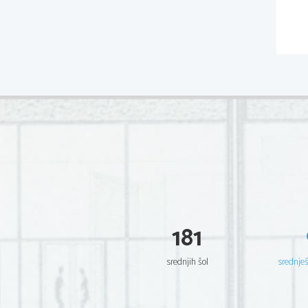
181
srednjih šol
srednje