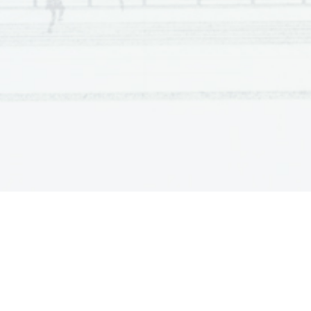
    v drugo 2 ml natrijevega oksida, v tretjo pa 2 
    Zapisali smo si pH vsake epruvete, potem pa 
    vodikovega peroksida. Zopet smo opazovali in si
    reakcije.
REZULTATI:
SNOVI
HITRO
REAK
E
H
O
 + pesek
 0
2
2
H
O
 + MnO
 4
2
2 
2
H
O
+ cel košček jeter
 4
2
2    
H
O
 + cel košček krompirja
 2
2
2 
tekočina iz prejšnje podvaje + svež košček jeter
 0
tekočina iz prejšnje vaje +1 ml svežega H
O
 4
2
2
zmeškana jetra s peskom  +  2 ml H
O
 4
2
2
zmečkan krompir s peskom + 2 ml H
O
 4
2
2
jetra v 100°C vroči kopeli + H
O
0
2
2
H
O
 v 37°C topli kopeli + jetra
 4
2
2
H
O
 v  2°C mrzli kopeli + jetra
4
2
2
jetra s peskom + destilirana voda
 pH 5
jetra s peskom + dest. voda + H
O
4
2
2
jetra s peskom + NaOH
pH 11