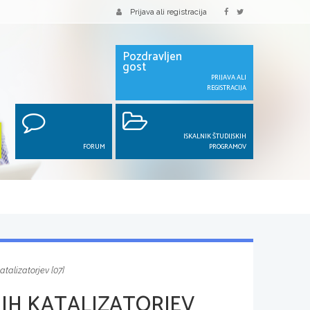
Prijava ali registracija
Pozdravljen
gost
PRIJAVA ALI
REGISTRACIJA
ISKALNIK ŠTUDIJSKIH
FORUM
PROGRAMOV
talizatorjev [07]
IH KATALIZATORJEV