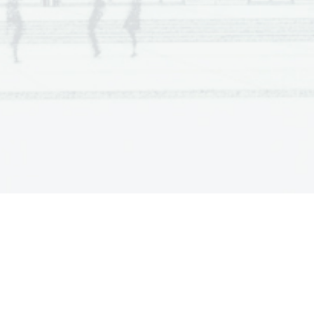
ml klorovodikove kisline.         
smo dodali še 2 ml  
 zapisali hitrost          
ST 
CIJ