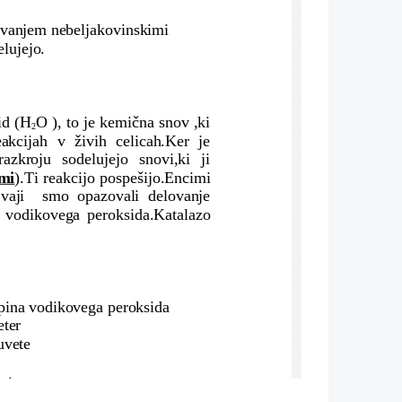
lovanjem nebeljakovinskimi 
elujejo.
id (H
O ), to je kemična snov ,ki
2
eakcijah   v   živih   celicah.Ker   je
razkroju   sodelujejo   snovi,ki   ji
mi
).Ti reakcijo pospešijo.Encimi
  vaji     smo   opazovali   delovanje
j vodikovega peroksida.Katalazo
opina vodikovega peroksida 
eter
uvete
vete