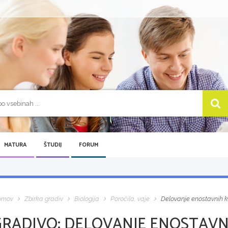
MATURA
ŠTUDIJ
FORUM
omov
Zbirka gradiv
Biologija
Poročila, vaje
Delovanje enostavnih ka
GRADIVO:
DELOVANJE ENOSTAVN