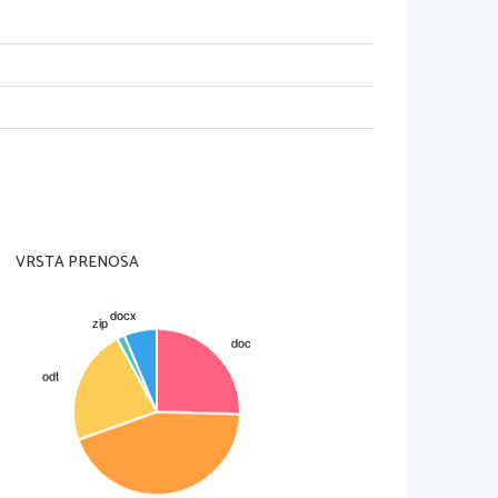
a
ikatorski papir
ijevega hidroksida (0,1M)
ili vodikov peroksid. V prvo smo
 manganovega dioksida. Potem pa
st.
VRSTA PRENOSA
ili 2 ml vodikovega peroksida. V
a   enak  velik  košček   krompirja.
ne poteče do konca.Potem pa smo
jšnje naloge smo razdelili v dve
 dva dela in v vsako epruveto smo