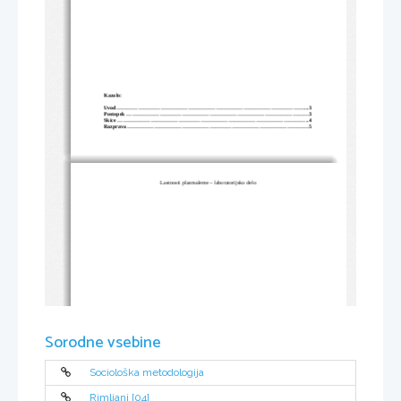
Kazalo:
Uvod.........................................................................................................3
Postopek ...................................................................................................3
Skice ........................................................................................................4
Razprava...................................................................................................5
Lastnosti plazmaleme – laboratorijsko delo
Sorodne vsebine
Sociološka metodologija
Rimljani [04]