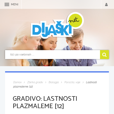
MENI
Domov
Zbirka gradiv
Biologija
Poročila, vaje
Lastnosti
plazmaleme [12]
GRADIVO:
LASTNOSTI
PLAZMALEME [12]