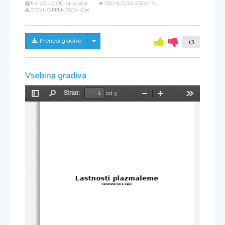
NA VOLJO OD:
21.12.2018
ŠTEVILO OGLEDOV: 711
ŠTEVILO PRENOSOV: 1750
Skrij/prikaži meni
Prenesi gradivo
+3
Vsebina gradiva
Stran:
od 5
Preklopi
Najdi
Pomanjšaj
Povečaj
Orodja
stransko
vrstico
Lastnosti plazmaleme
(laboratorijsko delo)