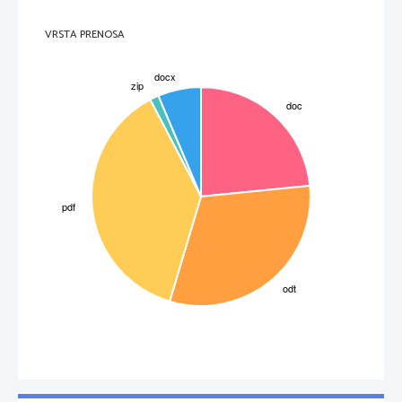
VRSTA PRENOSA
Skica celic v vodi:
3