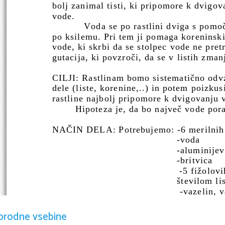
bolj zanimal tisti, ki pripomore k dvigo
vode.
   Voda se po rastlini dviga s pomoč
po ksilemu. Pri tem ji pomaga koreninsk
vode, ki skrbi da se stolpec vode ne pretr
gutacija, ki povzroči, da se v listih zma
CILJI: Rastlinam bomo sistematično odvz
dele (liste, korenine,..) in potem poizkusi
rastline najbolj pripomore k dvigovanju v
Hipoteza je, da bo največ vode pora
NAČIN DELA: Potrebujemo: -6 merilnih 
           -voda
           -aluminije
           -britvica
    -5 fižolov
                                                             številom l
            -vazelin,
                                            po steklu
orodne vsebine