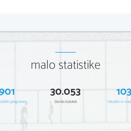
malo statistike
Tako pripravljenim merilnim valjem smo 
in jih pokrili s folijo. Tako smo prepreči
zato lahko rečemo, da kolikor vode se je p
901
30.053
10
rastlino.
REZULTATI: Po nekaj dnevih smo odčitali
šolskih programov
število datotek
fakultet in viso
naslednje rezultate: 1.valj - ............15
     2.valj -.............13,3 cm vode
     3.valj - ............14,7 cm vode
     4.valj - ............13,2 cm vode
     5.valj - ............14,6 cm vode