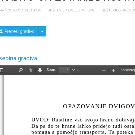
NA VOLJO OD:
21.12.2018
ŠTEVILO OGLEDOV: 1079
ŠTEVILO PRENOS
Skrij/prikaži meni
Prenesi gradivo
sebina gradiva
Stran:
od 2
Preklopi
Najdi
Nazaj
Naprej
Pomanjšaj
Povečaj
stransko
vrstico
OPAZOVANJE DVIGOV
UVOD: Rastline vso svojo hrano dobivajo
Da pa do te hrane lahko pridejo tudi ostali
pomaga s pomočjo transporta. Ta poteka 