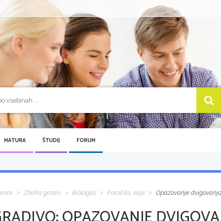
MATURA
ŠTUDIJ
FORUM
omov
Zbirka gradiv
Biologija
Poročila, vaje
Opazovanje dvigovanj
GRADIVO:
OPAZOVANJE DVIGOVA