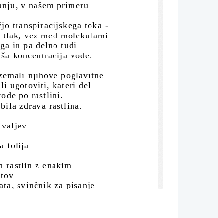
vanju, v našem primeru 
jo transpiracijskega toka - 
i tlak, vez med molekulami 
ga in pa delno tudi 
njša koncentracija vode.
emali njihove poglavitne 
li ugotoviti, kateri del 
ode po rastlini.
bila zdrava rastlina.
valjev
va folija
ih rastlin z enakim
istov
 vata, svinčnik za pisanje      