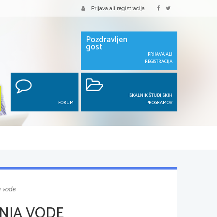
Prijava ali registracija
Pozdravljen
gost
PRIJAVA ALI
REGISTRACIJA
ISKALNIK ŠTUDIJSKIH
FORUM
PROGRAMOV
a vode
NJA VODE