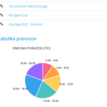
Vse valje smo napolnilis 15,5 mcm visok
Sociološka metodologija
dali fižolove rastline.
1.valj - prazen(kontrola)
Rimljani [04]
2.valj - rastlina brez korenin
3.valj - rastlina brez korenin in bre
Izločala [02] - bolezni
4.valj - cela rastlina
5.valj - rastlina brez listov
tatistika prenosov
6.valj - rastlina brez korenin, listi
vazelinom
DNEVNA PORAZDELITEV
1