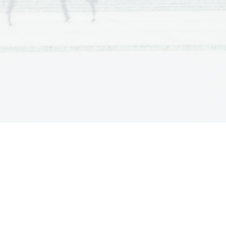
jbolj zdrava rastlina, 
ndar pa rezultati za 
oraj enaka porabi zdrave 
o prišlo do napake. Morda je
e ali pa je že na začetku 
 rastlini 3 in 5 se premalo 
pomembnejšo vlogo pri 
 hranilne snovi v liste, zato
 rastlina porabi največ vode 
alo vode, smo pridobili, 
te vajo označil kot 
at ponoviti.