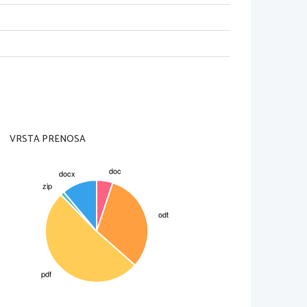
im stolpcem vode in vanje 
z listov
 so z obeh strani namazani z 
VRSTA PRENOSA