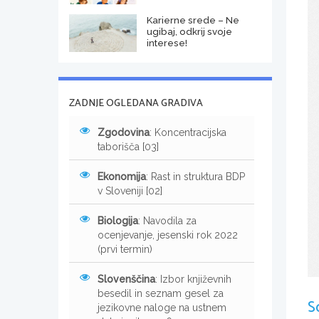
Karierne srede – Ne
ugibaj, odkrij svoje
interese!
ZADNJE OGLEDANA GRADIVA
Zgodovina
: Koncentracijska
taborišča [03]
Ekonomija
: Rast in struktura BDP
v Sloveniji [02]
Biologija
: Navodila za
ocenjevanje, jesenski rok 2022
(prvi termin)
 
Slovenščina
: Izbor književnih
besedil in seznam gesel za
S
jezikovne naloge na ustnem