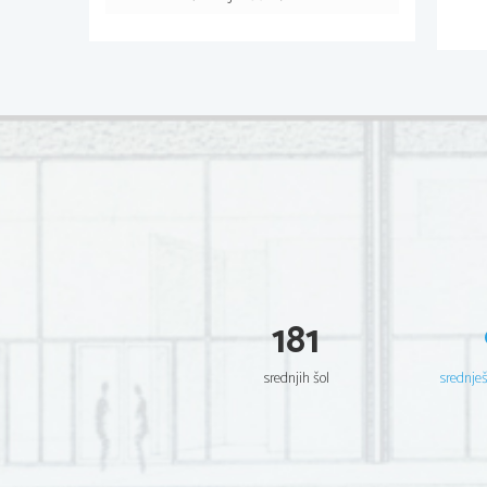
181
srednjih šol
srednje