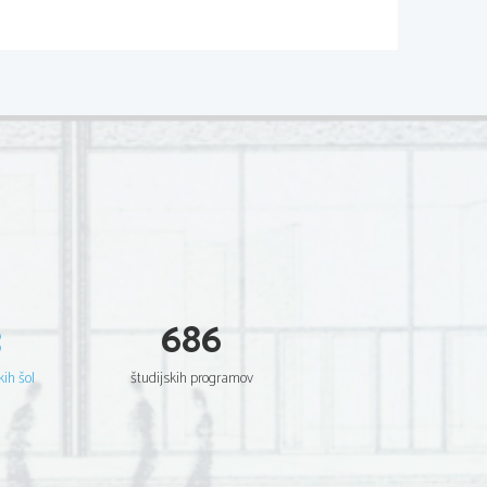
na vrhu dodali kapljico olja
li izhlapevanje vode v zrak, 
orabilo, je je šlo skozi 
3
686
 višino vode in dobili 
kih šol
študijskih programov
,4 cm vode