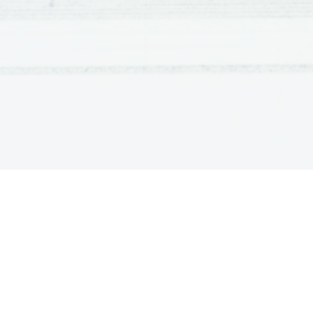
     6.valj - ............13,5 cm vode
Vidimo, da je največ vode res porabila na
najmanj pa rastlina, ki je imela le steblo.
DISKUSIJA: Naša hipoteza je vzdržala, ve
rastlino 2 in 6 niso v redu. Poraba je sk
rastline, zato menim ,da je tu prav gotov
bila napačno zmerjena količina ostale vod
poskusa bila dolita neprava količina. Tudi
razlikujeta v porabi vode.
ZAKLJUČEK: Ugotovili smo, da ima naj
dvigovanju transpiracijski tok, ki prenaša
so ti zelo pomembni pri porabi vode
     Dejstvo, da najbolj zdrava
in da rastlina brez korenin porabi zelo m
vendar bi glede na ostale netočne rezulta
neuspešno in bi jo zato bilo treba še enkr