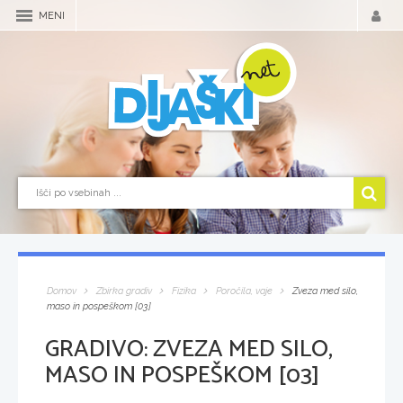
MENI
Domov
Zbirka gradiv
Fizika
Poročila, vaje
Zveza med silo,
maso in pospeškom [03]
GRADIVO:
ZVEZA MED SILO,
MASO IN POSPEŠKOM [03]