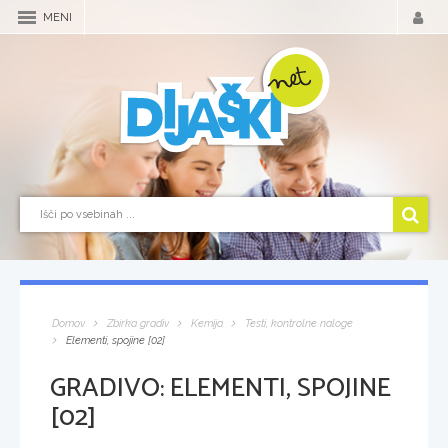
MENI
Domov
Zbirka gradiv
Kemija
Testi, kontrolne naloge
Elementi, spojine [02]
GRADIVO:
ELEMENTI, SPOJINE
[02]