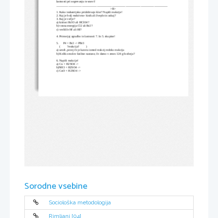
lastnosti pri segrevanju te snovi!
__________________________________________________________________________
>B>
1. Kako industrijsko pridobivajo klor? Napiši reakcije!
2. Kaj je bolj reaktivno- kisik ali žveplo in zakaj?
3. Kaj je večje?
a) kislost HclO ali HClO4?
b) vezna energija Cl2 ali Br2?
c) vrelišče Hf ali HI?
4. Primerjaj zgradbo in lastnosti 7. In 5. skupine!
5.      P4 + Br2 -> PBr3
    (         ?reakcija?         )
a) uredi ,povej če je katera izmed reakcij redoks reakcija
b) Koliko molov kisline nastane, če damo v zmes 124 g fosforja?
6. Napiši reakcije!
a) Cu + H2SO4 ->
b)NH3 + H2SO4 ->
c) CuO + H2SO4 ->
Sorodne vsebine
Sociološka metodologija
Rimljani [04]