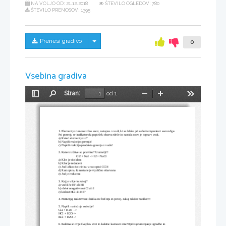
NA VOLJO OD:
21.12.2018
ŠTEVILO OGLEDOV: 780
ŠTEVILO PRENOSOV: 1395
Skrij/prikaži meni
Prenesi gradivo
0
Vsebina gradiva
Stran:
od 1
Preklopi
Najdi
Pomanjšaj
Povečaj
Orodja
stransko
vrstico
1. Element je rumena trdna snov, netopna v vodi, ki se lahko pri sobni temperaturi samovžge. 
Pri gorenju se indikatorski papirček obarva rdeče in nastala snov je topna v vodi.
a) Kateri element je to?
b) Napiši reakcijo gorenja!
c) Napiši reakcijo produkta gorenja z vodo!
2. Katere trditve so pravilne? Utemelji!!
                       Cl2 + NaI  -> I2 + NaCl
a) Klor je oksidant
b) Klor je reducent
c) Jod lahko ekstrahira v raztopini CCl4
d) Raztopina, ki nastane je vijolično obarvana
e) Jod je reducent
3. Kaj je višje in zakaj?
a) vrelišče HF ali HI
b) elektronegativnost Cl ali I
c) kislost HCl ali HF?
4. Primerjaj reaktivnost dušika in fosforja in povej, zakaj takšne razlike!!!
5. Napiši naslednje reakcije!
Cl2 + H2O  ->
HCl + H2O ->
KCl + H2O ->
6. Kakšna snov je žveplov cvet in kakšne lastnosti ima?Opiši spreminjanje zgradbe in 