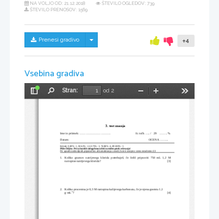
NA VOLJO OD:
21.12.2018
ŠTEVILO OGLEDOV: 739
ŠTEVILO PRENOSOV: 1569
Skrij/prikaži meni
Prenesi gradivo
+4
Vsebina gradiva
Stran:
od 2
Preklopi
Najdi
Pomanjšaj
Povečaj
Orodja
stransko
vrstico
3. test znanja
Ime in priimek: ...............................                                 št. točk ..... /   29    ........ %
Datum:                                                                                                         OCENA ......... 
Kriterij: 0-49% - 1, 50-62% - 2, 63-75% - 3, 76-88% - 4, 89-100% - 5
Pišite čitljivo. Pri računskih nalogah mora biti razviden potek reševanja!
Pri  uporabi nedovoljenih pripomočkov ali kontaktiranju s sosedi, bo test ocenjen z oceno nezadostno (1)!
1.
Koliko   gramov   natrijevega   klorida   potrebuješ,   če   želiš   pripraviti   750   mL   1,2   M
raztopine natrijevega klorida?
[3]
2.
Koliko procentna je 0,3 M raztopina kalijevega karbonata, če je njena gostota 1,1 
-1
g·mL
?
[4]