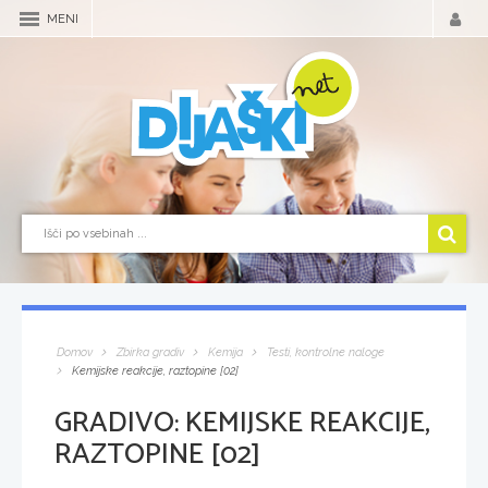
MENI
Domov
Zbirka gradiv
Kemija
Testi, kontrolne naloge
Kemijske reakcije, raztopine [02]
GRADIVO:
KEMIJSKE REAKCIJE,
RAZTOPINE [02]