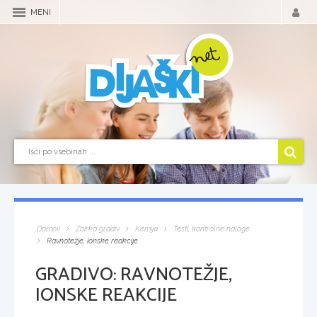
MENI
Domov
Zbirka gradiv
Kemija
Testi, kontrolne naloge
Ravnotežje, ionske reakcije
GRADIVO:
RAVNOTEŽJE,
IONSKE REAKCIJE