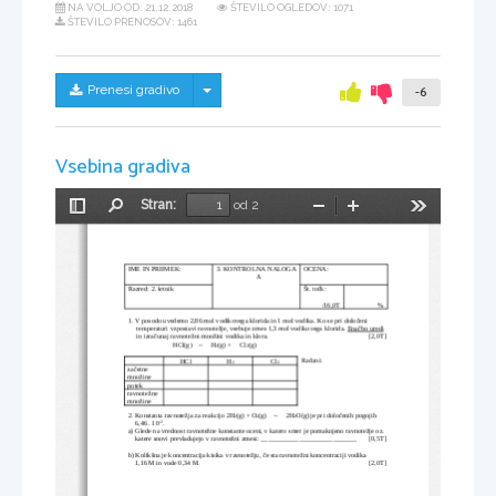
NA VOLJO OD:
21.12.2018
ŠTEVILO OGLEDOV: 1071
ŠTEVILO PRENOSOV: 1461
Skrij/prikaži meni
Prenesi gradivo
-6
Vsebina gradiva
Stran:
od 2
Preklopi
Najdi
Pomanjšaj
Povečaj
Orodja
stransko
vrstico
IME IN PRIIMEK:
3. KONTROLNA NALOGA
OCENA:
   A
Razred: 2. letnik
Št. točk:
           /16,0T
                  %
1. V posodo uvedemo 2,86 mol vodikovega klorida in 1 mol vodika. Ko se pri določeni 
     temperaturi vzpostavi ravnotežje, vsebuje zmes 1,3 mol vodikovega klorida. 
Enačbo uredi
     in izračunaj ravnotežni množini vodika in klora.   
           [2,0T]
                          HCl(g) 
 H
(g) +     Cl
(g) 
↔
2
2
Računi:
HCl
H
Cl
2
2
začetne
množine
potek
ravnotežne
množine
2. Konstanta ravnotežja za reakcijo 2H
(g) + O
(g) 
 2H
O(g) je pri določenih pogojih 
↔
2
2
2
-2
    6,46 . 10
.
a) Glede na vrednost ravnotežne konstante oceni, v katero smer je pomaknjeno ravnotežje oz. 
    katere snovi prevladujejo v ravnotežni zmesi: ____________________________       [0,5T]
b) Kolikšna je koncentracija kisika v ravnotežju, če sta ravnotežni koncentraciji vodika 
    1,16 M in vode 0,34 M.
           [2,0T]