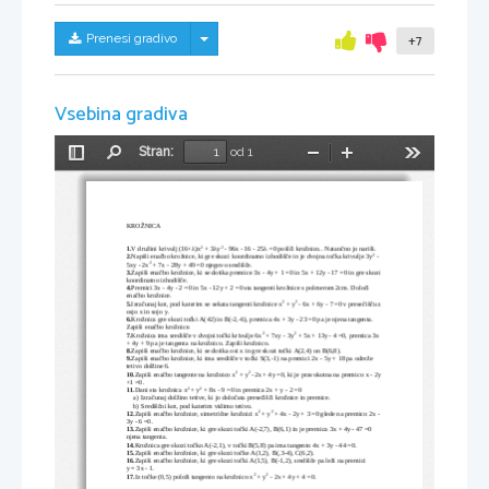
Skrij/prikaži meni
Prenesi gradivo
+7
Vsebina gradiva
Stran:
od 1
Preklopi
Najdi
Pomanjšaj
Povečaj
Orodja
stransko
vrstico
KROŽNICA
2
2
1.
V družini krivulj (16+
)x
 + 3
y
 - 96x - 16 - 25
 =0 poišči krožnico.. Natančno jo nariši.



2
2.
Napiši enačbo krožnice, ki gre skozi koordinatno izhodišče in je dvojna točka krivulje 3y
 - 
2
5xy - 2x
 + 7x - 28y + 49 =0 njegovo središče.
3.
Zapiši enačbo krožnice, ki se dotika premice 3x - 4y + 1 =0 in 5x + 12y - 17 =0 in gre skozi
koordinatno izhodišče.
4.
Premici 3x - 4y - 2 =0 in 5x - 12y + 2 =0 sta tangenti krožnice s polmerom 2cm. Določi 
enačbo krožnice.
2
2
5.
Izračunaj kot, pod katerim se sekata tangenti krožnice x
 + y
 - 6x + 6y - 7 =0 v presečišču z
osjo x in sojo y.
6.
Krožnica gre skozi točki A(42) in B(-2,-6), premica 4x + 3y - 23 =0 pa je njena tangenta. 
Zapiši enačbo krožnice.
2
2
7.
Krožnica ima središče v dvojni točki krivulje 6x
 + 7xy - 3y
 + 5x + 13y - 4 =0, premica 3x 
+ 4y + 9 pa je tangenta na krožnico. Zapiši krožnico.
8.
Zapiši enačbo krožnice, ki se dotika osi x in gre skozi točki A(2,4) on B(6,8).
9.
Zapiši enačbo krožnice, ki ima središče v točki S(3,-1) na premici 2x - 5y + 18 pa odreže 
tetivo dolžine 6.
2
2
10.
Zapiši enačbo tangente na krožnico x
 + y
 -2x + 4y =0, ki je pravokotna na premico x - 2y
+1 =0.
2
2
11.
Dani sta krožnica x
 + y
 + 8x - 9 =0 in premica 2x + y - 2 =0
a) 
Izračunaj dolžino tetive, ki jo določata presečišči krožnice in premice.
b) 
Središčni kot, pod katerim vidimo tetivo.
2
2
12.
Zapiši enačbo krožnice, simetrične krožnici x
 + y
 + 4x - 2y + 3 =0 glede na premico 2x -
3y - 6 =0.
13.
Zapiši enačbo krožnice, ki gre skozi točki A(-2,7), B(6,1) in je premica 3x + 4y - 47 =0 
njena tangenta.
14.
Krožnica gre skozi točko A(-2,1), v točki B(5,8) pa ima tangento 4x + 3y - 44 =0.
15.
Zapiši enačbo krožnice, ki gre skozi točke A(1,2), B(,3-4), C(6,2).
16.
Zapiši enačbo krožnice, ki gre skozi točki A(1,5), B(-1,2), središče pa leži na premici 
y = 3x - 1.
2
2
17.
Iz točke (0,5) položi tangento na krožnico x
 + y
 - 2x + 4y + 4 =0.