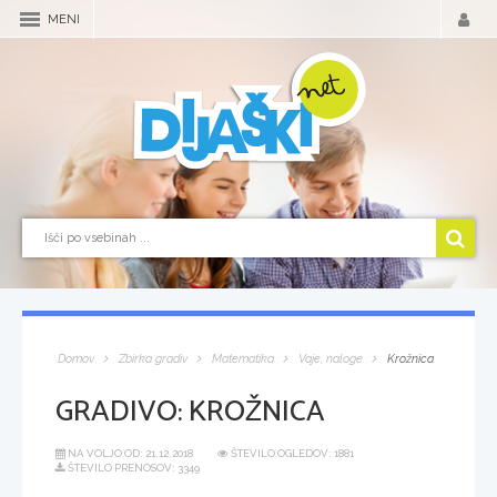
MENI
Domov
Zbirka gradiv
Matematika
Vaje, naloge
Krožnica
GRADIVO:
KROŽNICA
NA VOLJO OD:
21.12.2018
ŠTEVILO OGLEDOV: 1881
ŠTEVILO PRENOSOV: 3349