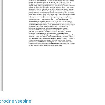
na izražanje čustev (prirojene fiziološke spremembe pri čustvovanju;nekdaj 
koristne kretnje v situacijah,ki so pomembne za posameznika;socialno 
učenje(pravila izražanja čustev);socialne posledice izražanja čustev). 
Prepoznavanje je zelo zapleten proces,ki je rezultat učenja.Vključuje znanje o
pomenu:razl.situacij; gibov;lastnih izrazov,ki si ga pridobimo z vsakdanjimi 
izkušnjami.Vključuje tudi zahtevnejše oblike mišljenja:ustvarjanje hipotez; 
primerjave;sklepanje. Dejavniki,ki vplivajo na prepoznavanje,so:kontekst; 
kulturno določena pravila izražanja;časovni potek;neskladje med različnimi 
kanali izražanja čustev. Neverbalno čustveno sporazumevanje zajema:proces 
prepoznavanja in izražanja čustev;kontekst;prikrivanje in ponarejanje 
čustvenih izrazov. Motivi za prikrivanje:kulturna pravila;osebni razlogi; 
namerno goljufanje. Čustveno pronicanje.
3.Čustveno doživljanje
: 
1.Sestavljenost
:enostavna(prvotna, nesestavljena,pojavljajo se kmalu po 
rojstvu,v vseh kulturah,izražamo predvsem z obrazom,opaznejše fiziološke 
spremembe
strah,jeza,veselje, žalost,ljubezen;sestavljena(veliko,sestavljena

iz enostavnih,pojavijo se kasneje,procesi učenja
ljubezen,zavist, 

ljubosumje.
2.Jakost
:močna in šibka. 
3.Trajanje
:dolgotrajna in 
kratkotrajna.4.Jakost in trajanje: razpoloženje (šibka in dolgotrajna-
>otožnost),afekt(močna in kratkotrajan->bes). Komponente čustvenega 
doživljanaj:
1.Vrednostna
 (ugodna-neugodna);
2.Jakostna
 (šibka-
močna);
3.Aktivnostna
(vzburjajoča-pomirjajoča).
Čustveni razvoj
: (ugodje, 
neugodje-2,3;jeza,gnus-4;strah-7;ljubezen-14;veselost,ljubosumje-15;radost-
20).
Čustvena zrelost
:
1.Ustreznost čustvenih izzivov
(situacija);
2.Razvitost
in primerna kontrola čustvenih izrazov (nezmožnost čustvene kontrole, 
pretirana kontrola);
3.Pestrost in kompleksnost čustev
.
Skrivanje čustev
(čustvo doživljamo,a ga ne pokažemo)
Maskiranje
 čustev(čustvo doživljamo,
nočemo ga izraziti,druge želimo prepričati v nasprotno).
orodne vsebine