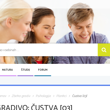
MATURA
ŠTUDIJ
FORUM
omov
Zbirka gradiv
Psihologija
Plonkci
Čustva [03]
GRADIVO:
ČUSTVA [03]