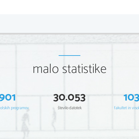
malo statistike
901
30.053
10
šolskih programov
število datotek
fakultet in viso