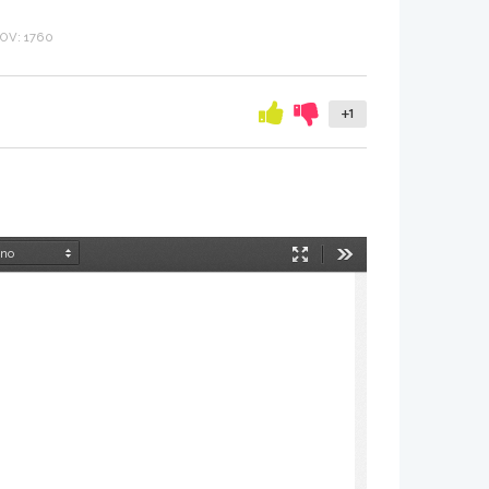
OV: 1760
+1
Način
Orodja
predstavitve