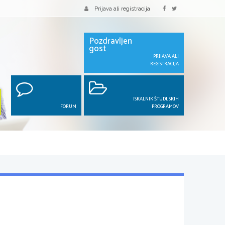
Prijava ali registracija
Pozdravljen
gost
PRIJAVA ALI
REGISTRACIJA
ISKALNIK ŠTUDIJSKIH
FORUM
PROGRAMOV