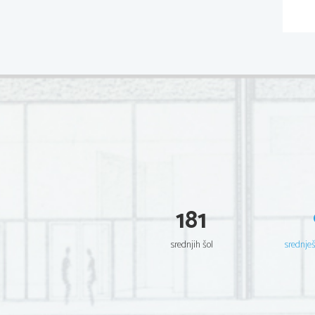
181
srednjih šol
srednje