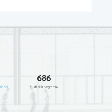
3
686
kih šol
študijskih programov