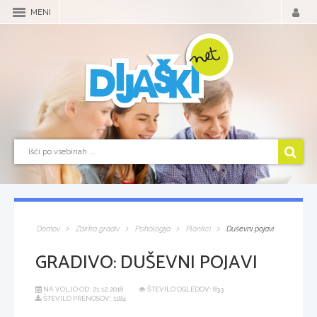
MENI
Domov
Zbirka gradiv
Psihologija
Plonkci
Duševni pojavi
GRADIVO:
DUŠEVNI POJAVI
NA VOLJO OD:
21.12.2018
ŠTEVILO OGLEDOV: 833
ŠTEVILO PRENOSOV: 1184