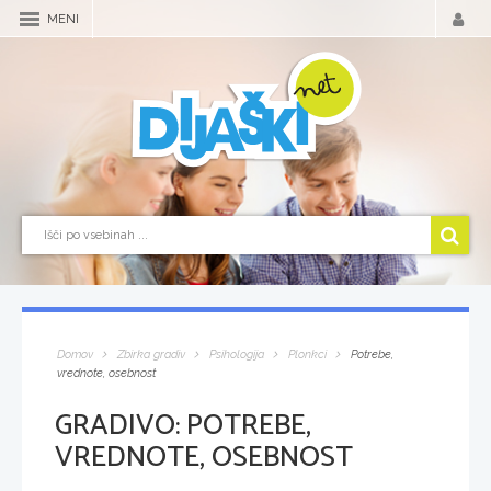
MENI
Domov
Zbirka gradiv
Psihologija
Plonkci
Potrebe,
vrednote, osebnost
GRADIVO:
POTREBE,
VREDNOTE, OSEBNOST