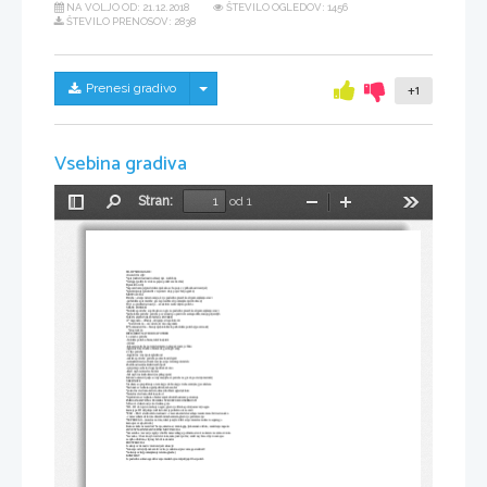
NA VOLJO OD:
21.12.2018
ŠTEVILO OGLEDOV: 1456
ŠTEVILO PRENOSOV: 2838
Skrij/prikaži meni
Prenesi gradivo
+1
Vsebina gradiva
Stran:
od 1
Preklopi
Najdi
Pomanjšaj
Povečaj
Orodja
stransko
vrstico
CILJI PSIHOLOGIJE:
A teoretični cilji:
*opis (našteti lastnosti nečesa) npr. zoofobija
*razlaga (poiščeš vzrok za pojav-potlačene travme)
B praktični cilji
*napovedovanje (predvidevanje kako se bo pojav v prihodnosti razvijal)
*spreminjanje (preurediš v tej smeri da je pojav bolj ugoden)
MOTIVACIJA
Potreba: -stanje neravnovesja, ki je posledica presežka ali pomanjkanja snovi
-psihološke spremembe: gre za presežke ali pomanjkanje informacij
Cilji: so predmeti,situacije...s katerimi zadovoljimo potrebe
VRSTE POTREB
*biološke potrebe: so prirojene on gre za posledice presežka ali pomanjkanje snovi
*psihološke potrebe: potrebe po varnosti,po pozitivni samopodobi,znanju,prijateljih
NAČIN ZADOVOLJEVANJA POTREB
A *nagonsko – dihanje, utripanje s trepalnicami
   *socializirano – vse ostale, ki niso nagonske
B *homeostatično – hranjenje,biološke in psihološke potrebe(po varnosti)
   *progresivno
HIERARHIČNA TEORIJA POTREB
1. osnovne potrebe
-biološke potrebe-hrana,tekočina,kisik
-varnost
-ljubezen-potreba po tem da imamo nekoga ki nam je blizu
-ugled-da ima človek občutek da ga drugi cenijo
2. višje potrebe
-kognitivne: znanje-razgledanost
-estetske potrebe: potreba po umetnosti,lepoti
-samoaktalizacija-človek razvija svoje talente,potenciale
Značilnosti samoaktaliziranih ljudi:
-sprejemajo sebe in druge ljudi take kot so
-imeli naj bi smisel za humor
-bili naj bi nekonformisti (neprilagojeni)
Kritika: nekateri ljudje so izjeme,njihove potrebe ne gredo po vrsti(umetniki)
VREDNOTE
Vrednote so prepričanja o tem kaj je dobro kaj je treba ceniti,kaj je zaželeno
*hedonske vrednote-ugodje,užitek,zabava,žur
*potenčne vrednote-kariera,denar,družbeni ugled,delnice
*moralne vrednote-družina,otroci
*izpolnitvene vrednote-obiskovanje kulturnih ustanov,potovanja
PSIHOANALITIČNA TEORIJA STRUKTURE OSEBNOSTI
S.Freud – duševnost je kot ledena gora
*ID – ID ob rojstvu vsebuje nagon, glavni je libido-spolni(osnovni) nagon
kasneje pa ID vključuje tudi tisto kar je potlačeno iz zavesti
*EGO – EGO sledi načelu realnosti: -v zavestnem delu vsebuje razum mora biti racionalen
-v nezavednem delu ima obrambni mehanizem-glavni je potlačevanje
*SUPEREGO – moralne norme, ideal jaza (če kršiš svoje moralne norme te superego
kaznuje z vestjo,krivdo)
Kako se kaže nezavedno? Sanje, umetnost, mitologija, ljubezenske izbire, vsakdanje napake
ZAVESTNA IN NEZAVEDNA MOTIVACIJA
*nezavedna : zavest je zgolj v družbi nezavednega; počnemo stvari za katere ne vemo vzroka
*zavestna : človek naj bi vedel vzroke,zakaj neki počne; vedel naj bi za cilje in zakaj se 
za njih odločimo, cilji naj bi bili racionalni
FRUSTRACIJA
Je stanje oviranosti v motivacijski situaciji
*zunanje ovire(cilj-nekam iti: ovira je odsotnost prevoznega sredstva9
*notranje ovire(pomanjkanje talenta-glasba)
KONFLIKT
Je posledica sočasnega delovanja medsebojno izkjučijajočih si potreb