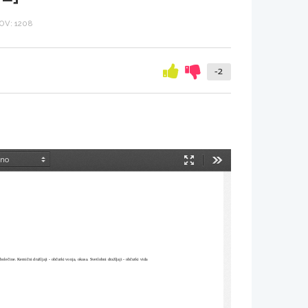
V: 1208
-2
Način
Orodja
predstavitve
, bolečine. Kemični dražljaji - občutki vonja, okusa. Svetlobni dražljaji - občutki vida