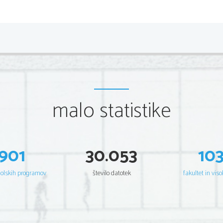
malo statistike
901
30.053
10
šolskih programov
število datotek
fakultet in viso