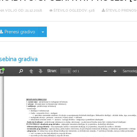
NA VOLJO OD:
21.12.2018
ŠTEVILO OGLEDOV: 518
ŠTEVILO PRENOSO
Skrij/prikaži meni
Prenesi gradivo
sebina gradiva
Stran:
od 1
Preklopi
Najdi
Nazaj
Naprej
Pomanjšaj
Povečaj
stransko
vrstico
SPOZNAVNI PROCESI
1. 
zaznavanje
 - sprejemanje in razlaganje informacij
2. 
učenje
 - shranjevanje in ohranjevanje informacij
3. 
mišljenje
 - predelovanje informacij
- zaznavanje 
     -> dražljaji (=informacije)
     -> čutila - senzorični živci - možgani
             -> specialne anatomske strukture, ki sluzijo za sprejemanje določenih dražljajev. Mehanični dražljaji - občutki sluha, tipa, ravnotežja
     -> možganska skorja - primarni - senzorni (=čutni) centri =>občutek
     -> sekundarni senzorni centri => zaznava - razlaga občutka - integracija s preteklimi izkušnjami
- 
funkcije dražljajev
 - pridobivanje informacij iz okolja; aktiviranje - za aktivnost človeka mora biti v okolju čimveč dražljajev
ČUTNI PRAGI-
absolutni prag občutka
 - najmanjša intenziteta dražljaja, ki je potrebna, da dražljaj občutimo
- 
diferencialni prag občutka
 - tista najmanjša razlika v intenziteti dražljaja, ki je potrebna, da pride do razlike v občutku
- 
terminalni prag občutka
 - zgornja meja, preko katere, klub temu, da povečujemo intenziteto dražljaja, ne občutimo spremembe v občutju
- 
adaptacija
 - če nekaj časa na nas deluje dražljaj iste intenzitete, se občutljivost zmanjka. V začetku je hitrejša, nato pa vedno počasnejša
     -> vid - na temo je oko bolj občutljivo, traja do 60 min
     -> na svetlo je oko manj občutljivo, traja do 20 min