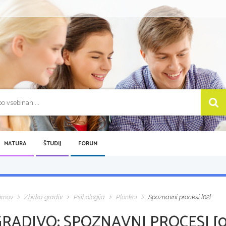
MATURA
ŠTUDIJ
FORUM
omov
Zbirka gradiv
Psihologija
Plonkci
Spoznavni procesi [02]
GRADIVO:
SPOZNAVNI PROCESI [0