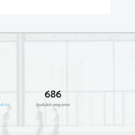
3
686
kih šol
študijskih programov