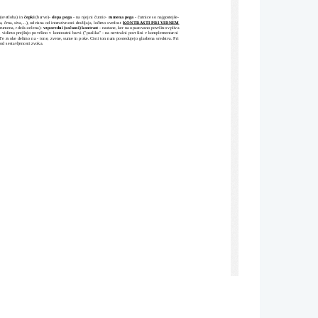
 (svetloba) in 
čepki
 (barve)- 
slepa pega
 - na njej ni čutnic- 
rumena pega
 - čutnice so najgostejše-
la, črna, siva,...), odvisna od intenzivnosti dražljaja, ločimo svetlost 
KONTRASTI PRI VIDNEM
-rumena, rdeča-zelena)- 
vzporedni (sočasni) kontrast
 - nastane, ker na opazovano površino vpliva
vidimo prejšnjo površino v kontrastni barvi ("paslika" - na nevtralni površini v komplementarni
Te zvoke delimo na - tone, zvene, sume in poke. Cisti ton nam posredujejo glasbena sredstva. Pri
od sestavljenosti zvoka. 