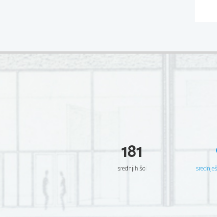
181
srednjih šol
srednje