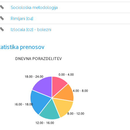
Sociološka metodologija
Rimljani [04]
Izločala [02] - bolezni
tatistika prenosov
DNEVNA PORAZDELITEV