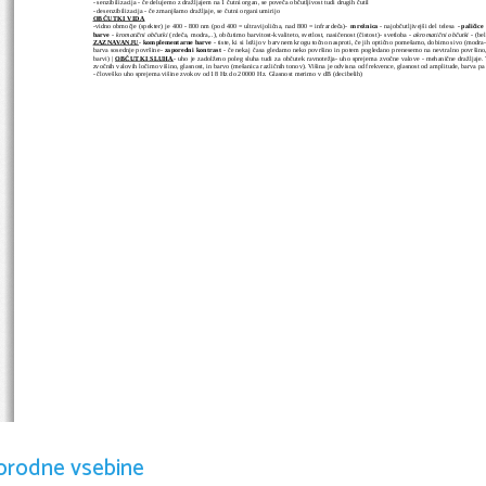
- senzibilizacija - če delujemo z dražljajem na 1 čutni organ, se poveča občutljivost tudi drugih čutil
- desenzibilizacija - če zmanjšamo dražljaje, se čutni organi umirijo
OBČUTKI VIDA
-vidno območje (spekter) je 400 - 800 nm (pod 400 = ultravijolična, nad 800 = infrardeča)- 
mrežnica
 - najobčutljivejši del telesa 
- paličice
barve
- kromatični občutki
 (rdeča, modra,..), občutimo barvitost-kvaliteto, svetlost, nasičenost (čistost)
- svetloba - 
akromatični občutki
 - (be
ZAZNAVANJU
- 
komplementarne barve
 - tiste, ki si ležijo v barvnem krogu točno nasproti, če jih optično pomešamo, dobimo sivo (modra
barva sosednje površine
- 
zaporedni kontrast
 - če nekaj časa gledamo neko površino in potem pogledano prenesemo na nevtralno površino, 
barvi) | 
OBČUTKI SLUHA
- uho je zadolženo poleg sluha tudi za občutek ravnotežja- uho sprejema zvočne valove - mehanične dražljaje. 
zvočnih valovih ločimo višino, glasnost, in barvo (mešanica različnih tonov). Višina je odvisna od frekvence, glasnost od amplitude, barva pa 
- človeško uho sprejema višine zvokov od 18 Hz do 20000 Hz. Glasnost merimo v dB (decibelih)
orodne vsebine