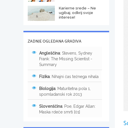
Karierne srede – Ne
ugibaj, odkrij svoje
interese!
ZADNJE OGLEDANA GRADIVA
Angleščina
: Stevens, Sydney
Frank: The Missing Scientist -
Summary
Fizika
: Nihajni čas težnega nihala
Biologija
: Maturitetna pola 1,
spomladanski rok 2013
Slovenščina
: Poe, Edgar Allan:
Maska rdeče smrti [01]
S