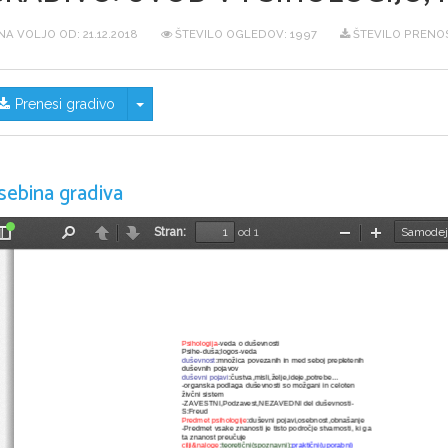
NA VOLJO OD:
21.12.2018
ŠTEVILO OGLEDOV: 1997
ŠTEVILO PRENOS
Skrij/prikaži meni
Prenesi gradivo
sebina gradiva
Stran:
od 1
Preklopi
Najdi
Nazaj
Naprej
Pomanjšaj
Povečaj
stransko
vrstico
Psihologija
-veda o duševnosti
Psihe-duša;logos-veda
duševnost
:množica povezanih in med seboj prepletenih 
duševnih pojavov
duševni pojavi
:čustva,misli,želje,ideje,potrebe...
-organska podlaga duševnosti so možgani in celoten 
živčni sistem
-ZAVESTNI,Podzavest,NEZAVEDNI del duševnosti-
S:Freud
Predmet psihologije
:duševni pojavi,osebnost,obnašanje
-Predmet vsake znanosti je tisto področje stvarnosti, ki ga
ta znanost preučuje
cilji&naloge
:
teoretični(spoznavni);
praktični(uporabni)