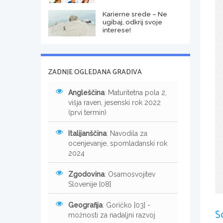
Karierne srede – Ne
ugibaj, odkrij svoje
interese!
ZADNJE OGLEDANA GRADIVA
Angleščina
: Maturitetna pola 2,
višja raven, jesenski rok 2022
(prvi termin)
Italijanščina
: Navodila za
ocenjevanje, spomladanski rok
2024
Zgodovina
: Osamosvojitev
Slovenije [08]
Geografija
: Goričko [03] -
S
možnosti za nadaljni razvoj