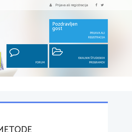
Prijava ali registracija
Pozdravljen
gost
PRIJAVA ALI
REGISTRACIJA
ISKALNIK ŠTUDIJSKIH
FORUM
PROGRAMOV
 METODE