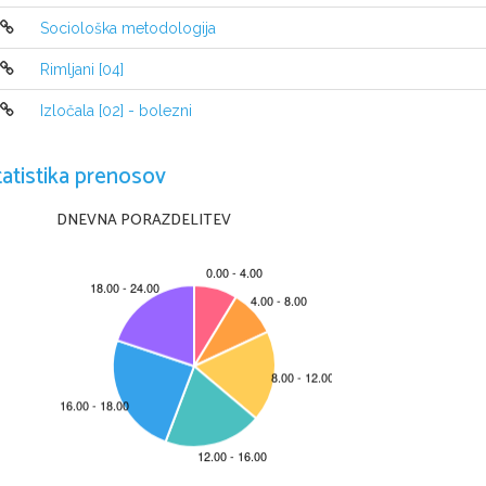
izkušnje zapisujejo vanj duševne vsebine
Wilhelm Wundt
:v nem. Ustanovil prvi znanstveni 
psihološki lab.psihologija se loči od filozofije. Uporabljal je
Sociološka metodologija
metodo opazovanja,imenovano 
INTROSPEKCIJA
(zrenje 
vase,samoopazovanje,opazovanje notranjosti)-
subjektivna
Psihologija se je razvijala v več smeri.Wundtova se je 
Rimljani [04]
imenovala Elementarizem oz. Strukturalizem, ker je 
smatral da bodo z eksperimenti odkrili najmanjše delce 
duševnosti.Smatral je, da se ti elementi po zakonih 
asociiranja povezujejo v širše structure->Strukturalizem.
(nemčija)
Izločala [02] - bolezni
V Ameriki
 je skupina nastopila proti introspekciji, češ da 
je preveč subjektivna.zagovarjali so 
EKSTROSPEKCIJO(objektivna)
-opazovanje zunanje 
reakcije-zrenje navzven.
Behaviorizem(vedenjska psihologija):preučevanje 
obnašanja.Zagovarjajo dražljaj->reakcija shemo-ne 
tatistika prenosov
zanima jih kaj je med njima(black box)
Psihoanaliza
(1 izmed najpomembnejših smeri)-
Freud,poudarjala je pomen nagonov in podzavesti.
Refleksologija(smer)-J.Pavlov,poudarjala je 
preučevanježivčnih sistemov in refleksov.Poskus s psom-
DNEVNA PORAZDELITEV
slinjenje na zvonenje zvončka-pogojni refleks.
Metode v psihologiji
.(načini in postopki proučevanja,s 
katerim pridobivamo veljavne informacije o predmetu,ki 
nas zanima)