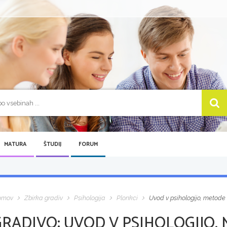
MATURA
ŠTUDIJ
FORUM
omov
Zbirka gradiv
Psihologija
Plonkci
Uvod v psihologijo, metode
GRADIVO:
UVOD V PSIHOLOGIJO,