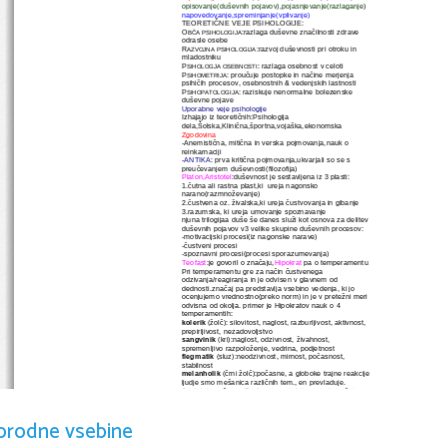
opisovanje(duševnih pojavov),pojasnjevanje(razlaganje
)
napovedovanje,spreminjanje(vplivanje)
TEORETIČNE VEJE PSIHOLOGIJE:
O
:razlaga duševne značilnosti zdrave 
BČA
PSIHOLOGIJA
odrasle osebe
R
:razvoj duševnosti pri otroku in 
AZVOJNA
PSIHOLOGIJA
mladostniku
P
:
 razlaga osebnost v celoti
SIHOLOGJA
OSEBNOSTI
P
:
 proučuje postopke in načine merjenja 
SIHOMETRIJA
psihičih procesov, osebnostnih & vedenjskih lastnosti
P
: raziskuje nenormalne bolezenske 
SIHOPATOLOGIJA
duševne pojave
Uporabne veje psihologije
Izhajajo iz teoretičnih:Psihologija 
dela,Šolska,Klinična,športna,vojaška,ekonomska
Zgodovina
-
Anemistična, mitična in verska pojmovanja,nauk o 
reinkarnaciji
-
ANTIKA
: prva kritična pojmovanja,ukvarjali so se s 
preučevanjem duševnosti(filozofija)
Platon,Aristotel
:duševnost je sestavljena iz 3 plasti:
1.čutna ali rastna plast,ki  ureja nagonsko 
narano(razmnoževanje)
2.čustvena oz. živalska,ki ureja čustvovanja in gibanje
3.razumska, ki ureja umovanje spoznavanje
njuna trilogijaa duše še danes služi kot osnova za delitev 
duševnih pojavov v3 velike skupine duševnih procesov:
-motivacijski procesi(iz nagonske narave)
-čustveni procesi
-spoznavni procesi(procesi sporazumevanja)
Teofast
:je govoril o značaju,
Hipokrat
 pa o temperamentu
Pri temperamentu gre za način čustvenega 
odzivanja/reagiranja in je odvisen v glavnem od 
dednosti.značaj pa predstavlja vsebino vedenja, ki jo 
ocenjujemo vrednostno(preko norm) in je v pretežni meri 
odvisna od okolja.
 primer je Hipokratov nauk o 4 
temperamentih:
kolerik
 (žolč): silovitost, naglost, razburljivost, aktivnost, 
prepirljivost, nezadovoljstvo
sangvinik
 (kri):naglost, odzivnost, živahnost, 
spremenljivo razpoloženje, vedrina, podjetnost
flegmatik
 (sluz):neodzivnost, mirnost, počasnost, 
stabilnost
melanholik
 (črni žolč):počasne, a globoke trajne reakcije
ljudje smo mešanica različnih tem., en prevladuje.
Aristotelov učenec Teofras je prvi, ki je opisal značaj 
važiča, nesramneža, skopuha, strahopetca. Bil je 
začetnik 
karakterogije
.
Renesansa:
orodne vsebine
Rene Descartes
:človek se že rodi z idejami(o 
bogu);nasprotoval Lockeju
John Locke
:človek se rodi prazen=>TABULA RASA,šele 