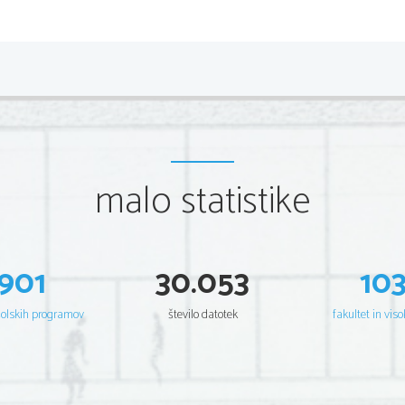
malo statistike
901
30.053
10
šolskih programov
število datotek
fakultet in viso