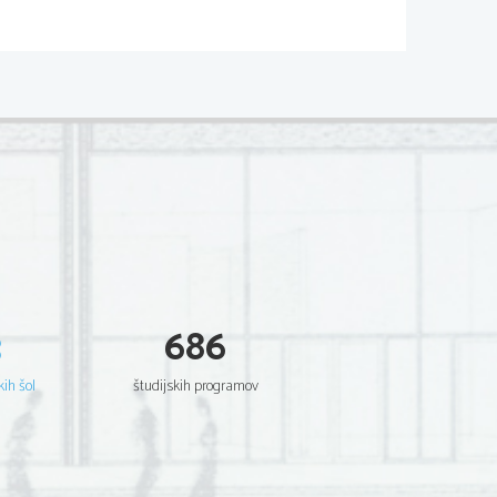
3
686
kih šol
študijskih programov