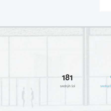
181
srednjih šol
srednje