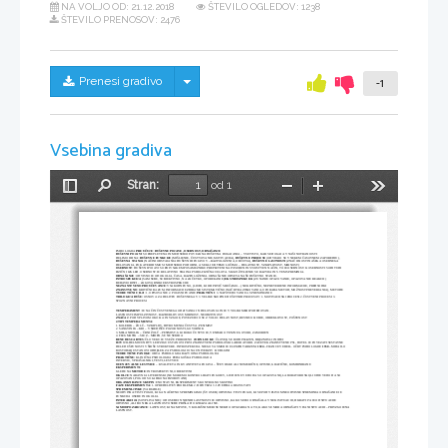
NA VOLJO OD:
21.12.2018
ŠTEVILO OGLEDOV: 1238
ŠTEVILO PRENOSOV: 2476
Skrij/prikaži meni
Prenesi gradivo
-1
Vsebina gradiva
Stran:
od 1
Preklopi
Najdi
Pomanjšaj
Povečaj
Orodja
stransko
vrstico
PSIHOLOGIJA 
PREUČUJE
: 
DUŠEVNE POJAVE, OSEBNOST, OBNAŠANJE
DUŠEVNI POJAVI
 SO PREPLETENA IN MED SEBOJ POVEZANA DUŠEVNA DOGAJANJA – VSE TISTO, KAR SE DOGAJA V NAŠI NOTRANJOSTI
DELIMO JIH NA: 
DUŠEVNE FUNKCIJE
 (MIŠLJENJE, ČUSTVOVANJE, MOTIVACIJA), 
DUŠEVNE PROCESE
 (ODVIJAJO SE V NEKEM ČASOVNEM ZAPOREDJU), 
DUŠEVNA STANJA
 (NAČINI OBSTAJANJA DUŠEVNIH POJAVOV – RAZPOLOŽENJA, OBČUTJA), 
DUŠEVNE LASTNOSTI
 (ZNAČILNOSTI NAŠEGA OSEBNEGA  
DELOVANJA, PO KATERIH SMO SI MED SEBOJ PODOBNI, A SE KLJUB TEMU LOČIMO – DELAVNOST, VZKIPLJIVOST, MIRNOST)
OSEBNOST
: DUŠEVNI POJAVI SO PRI VSAKEM POSAMEZNIKU PREPLETENI NA POSEBEN IN SVOJSTVEN NAČIN, TO JE OSEBNOST. K OSEBNOSTI SODI TUDI 
FIZIČNI IZGLED. OSEBNOST JE RELATIVNO TRAJNA PSIHO-FIZIČNA CELOTA. SKOZI ŽIVLJENJE SE RAZVIJA IN S TEM SPREMINJA.
OBNAŠANJE
: ODVISNO JE OD OKOLJA, ČASA, RAZPOLOŽENJA. OBNAŠANJE ODSEVA NAŠE DUŠEVNO STANJE.
INTROSPEKCIJA
 (SAM SEBE, SUBJEKTIVNO, NA ZAČETKU, OPOREKANJE) 
EKSTROSPEKCIJA
 (ZUNANJE OPAZOVANJE, OPAZOVANJE REAKCIJ)
BEHAVIORISTI – ZAGOVORNIKI EKSTROSPEKCIJE
NEZNANSTVENO PROUČEVANJE
: VSAKODNEVNO, (LJUDI, KI JIH PRVIČ SREČAMO...) NEKRITIČNO, NEPREVERJENE INFORMACIJE, PREDSODKI  
ZNANSTVENO
: KRITIČNI RAZUM, INFORMACIJE ZBIRAMO SISTEMATIČNO (NAČRT RAZISKOVANJA, UPORABA METOD, MOŽNOST PREVERJANJA), METODE
TEORETIČNI CILJI
: 1. OPISOVANJE 2. POJASNJEVANJE 
PRAKTIČNI
: 3. NAPOVEDOVANJE 4. SPREMINJANJE 
TRILOGIJA DUŠE:
 OSNOVA ZA DELITEV DUŠEVNEGA V 3 VELIKE SKUPINE DUŠEVNIH PROCESOV: 1. MOTIVACIJSKI PROCESI 2. ČUSTVENI PROCESI 3. 
SPOZNAVNI PROCESI
TEMPERAMENT
: JE NAČIN ČUSTVENEGA ODZIVANJA IN DELOVANJA IN JE V VELIKI MERI PODEDOVAN.
LASTNOSTI: IMPULZIVNOST, RAZBURLJIVOST, MIRNOST, NEODZIVNOST
ZNAČAJ
: POD VPLIVOM OKOLJA IN VZGOJE, POVEZUJEJO SE Z VOLJO: DELAVNOST, RESNICOLJUBJE, OBREKLJIVOST, POŠTENOST
4 TIPI TEMPERAMENTA:
1. KOLERIK – ŽOLČ – VZKIPLJIV, HITRO MENJA ČUSTVA, PESIMIST
2. SANGVINIK – KRI – V SREDIŠČU POZORNOSTI, GOVORNIK
3. MELANHOLIK – ČRNI ŽOLČ – PESIMIST, GLOBOKO ČUSTVUJE, VENDAR O TEM NE GOVORI, ZAMORJEN
4. FLEGMATIK – SLUZ – MIREN, SE NE SEKIRA
RENE DESCARTES
: ČLOVEKU JE VSE ŽE PRIROJENO 
JOHN LOCKE
: ČLOVEK SE RODI PRAZEN, BREZ MISLI IN IDEJ
1879
 WILHELM WUNDT V LEIPZIGU USTANOVI PRVI ZNANSTVENI PSIHOLOŠKI LABORATORIJ. ZAČETEK ZNANSTVENE PSI., HOTEL JE POVEZATI SESTAVNE 
DELE DUŠEVNOSTI V ŠIRŠE STRUKTURE. INTROSPEKCIJA. NJEGOVA SMER JE ELEMENTARIZEM. 
1924
 – FRANCE VEBER – OČRT PSIHOLOGIJE 
1950
 – MIHAJLO 
ROSTOHAR USTANOVI ODDELEK ZA PSIHOLOGIJO NA UNIVERZI V LJUBLJANI
TEORETIČNE PANOGE
: OBČA PSIHOLOGIJA RAZVOJNA PSIHOLOGIJA
PRAKTIČNE: 
KLINIČNA PSIHOLOGIJA PEDAGOŠKA PSIHOLOGIJA
INTERVJU, VPRAŠALNIKI, TESTI, LESTVICE
OCENJEVALNE LESTVICE
 – KVALITETA IN KVANTITETA POJAVA – ŠTEVILSKE ALI NUMERIČNE, OPISNE, GRAFIČNE, KOMBINIRANE
EKSPERIMENTI:
GLEDE NA 
METODE
: INTROSPEKTIVNI, OBJEKTIVNI
OKOLJE
: NARAVNI ALI TERENSKI (NE MOREMO KONTROLIRATI POGOJEV, LJUDJE NE VEDO DA SO OPAZOVANI), LABORATORIJSKI (LJUDJE VEDO DA SO 
OPAZOVANI, POGOJI SO LAHKO NADZOROVANI)
ORGANIZIRANJE SKUPIN
: ENOSTAVNI, EKSPERIMENT S KONTROLNO SKUPINO
FAZE EKSPERIMENTA: 
1. OPREDELITEV PROBLEMA 2. HIPOTEZA 3. IZVEDBA 4. REZULTATI
SPREMENLJIVKE
 (VARIABLE)
NEODVISNA: TISTI POGOJ, KI GA NAČRTNO SPREMINJAMO (ŠT. OSEB) ODVISNA: TISTI POGOJ, KI SE POD VPLIVOM NEODVISNE SPREMINJA OBNAŠANJE JE 
FUNKCIJA OSEBE IN OKOLJA.
INTERAKCIJA
 (SOVPLIVANJE): OD OSEBE IN NJENIH LASTNOSTI JE ODVISNO, KAKO SE BO OBNAŠALA V NEKI SITUACIJI, HKRATI PA JE OD SITUACIJE 
ODVISNO, ALI BO NEKA LASTNOST OSEBE PRIŠLA DO IZRAZA ALI NE.
SAMOOPOZARJANJE
: LASTNOST, KI NAM POVE, V KOLIKŠNI MERI SE NEKDO OPOZARJA NA TO, KAKO SE MORA OBNAŠATI V DANI SITUACIJI – PRIVZGOJENA
LASTNOST.