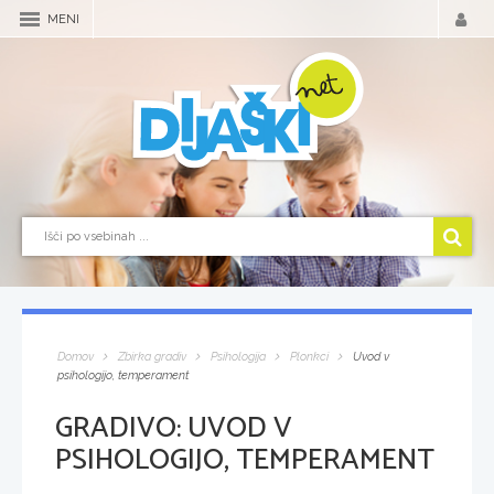
MENI
Domov
Zbirka gradiv
Psihologija
Plonkci
Uvod v
psihologijo, temperament
GRADIVO:
UVOD V
PSIHOLOGIJO, TEMPERAMENT