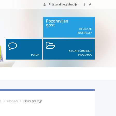
Prijava ali registracija
Pozdravljen
gost
PRIJAVA ALI
REGISTRACIJA
ISKALNIK ŠTUDIJSKIH
FORUM
PROGRAMOV
a
Plonkci
Omrežja [03]