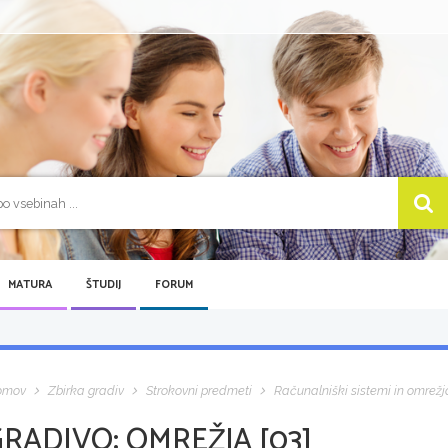
MATURA
ŠTUDIJ
FORUM
omov
Zbirka gradiv
Strokovni predmeti
Računalniški sistemi in omrežj
GRADIVO:
OMREŽJA [03]