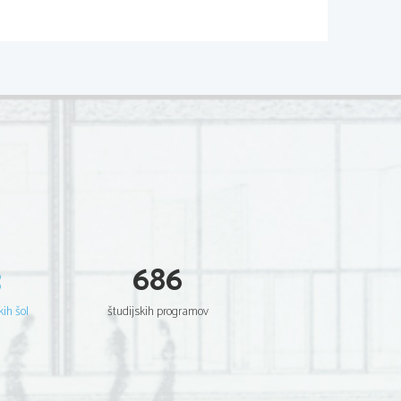
3
686
kih šol
študijskih programov