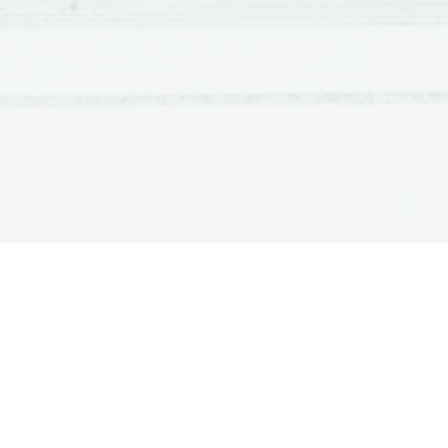
algoritme. Ti algoritmi izbirajo najboljšo pot na osnovi parametrov, ki jih določi upravljalec omrežja
. Pri
določanju   poti   je   pomembno
:   zanesljivost   povezave,   prepustnost,   zasedenost,   zakasnitve,   strošek,
maximalna velikost paketa. 
Algoritmi so lahko: 
-algoritem najkrajše poti- STATIČEN (so neprilagodljivi,
so za manjša omrežja),  -algoritem optimalnega pretoka podatkov-DINAMIČEN (se prilagajajo razmeram
v omrežju).. 