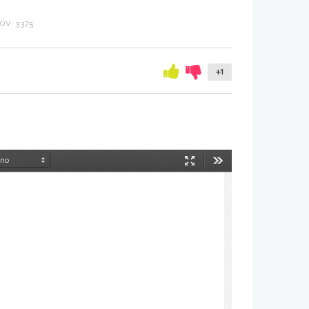
OV: 3375
+1
Način
Orodja
predstavitve