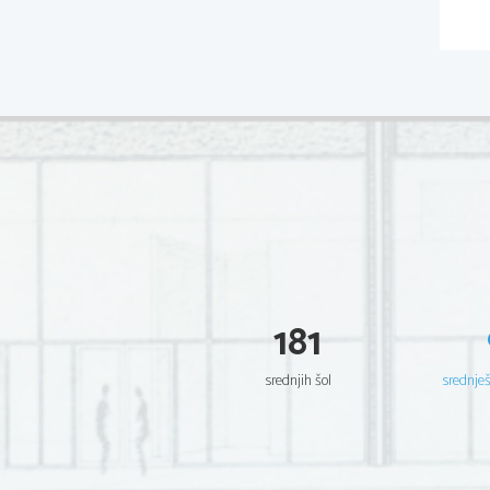
181
srednjih šol
srednje