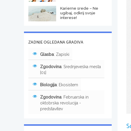
Karierne srede – Ne
ugibaj, odkrij svoje
interese!
ZADNJE OGLEDANA GRADIVA
Glasba
: Zapiski
Zgodovina
: Srednjeveška mesta
[01]
Biologija
: Ekosistem
Zgodovina
: Februarska in
oktobrska revolucija -
predstavitev
S