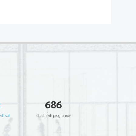
3
686
kih šol
študijskih programov