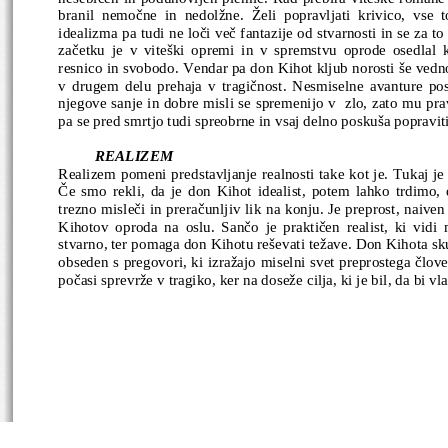
branil nemočne in nedolžne. Želi popravljati krivico, vse t
idealizma pa tudi ne loči več fantazije od stvarnosti in se za 
začetku je v viteški opremi in v spremstvu oprode osedlal 
resnico in svobodo. Vendar pa don Kihot kljub norosti še ved
v drugem delu prehaja v tragičnost. Nesmiselne avanture pos
njegove sanje in dobre misli se spremenijo v  zlo, zato mu pr
pa se pred smrtjo tudi spreobrne in vsaj delno poskuša popraviti š
REALIZEM
Realizem pomeni predstavljanje realnosti take kot je. Tukaj je
Če smo rekli, da je don Kihot idealist, potem lahko trdimo, 
trezno misleči in preračunljiv lik na konju. Je preprost, naive
Kihotov oproda na oslu. Sančo je praktičen realist, ki vidi
stvarno, ter pomaga don Kihotu reševati težave. Don Kihota skuš
obseden s pregovori, ki izražajo miselni svet preprostega člov
počasi sprevrže v tragiko, ker na doseže cilja, ki je bil, da bi 