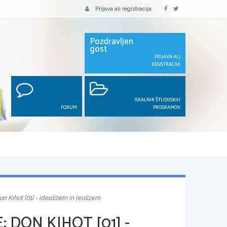
Prijava ali registracija
Pozdravljen
gost
PRIJAVA ALI
REGISTRACIJA
ISKALNIK ŠTUDIJSKIH
FORUM
PROGRAMOV
n Kihot [01] - idealizem in realizem
 DON KIHOT [01] -