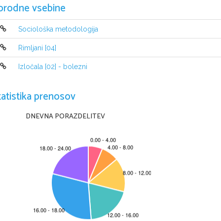
orodne vsebine
Sociološka metodologija
Rimljani [04]
Izločala [02] - bolezni
tatistika prenosov
DNEVNA PORAZDELITEV