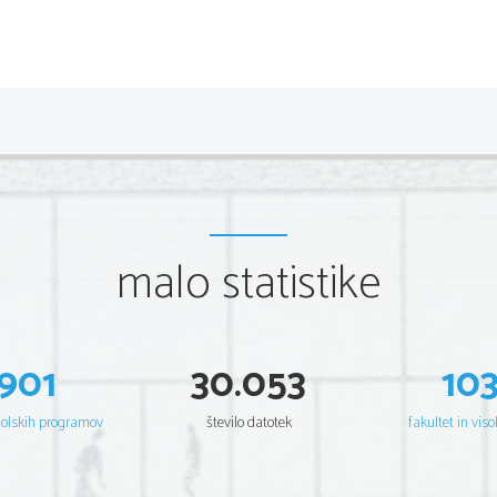
malo statistike
901
30.053
10
šolskih programov
število datotek
fakultet in viso