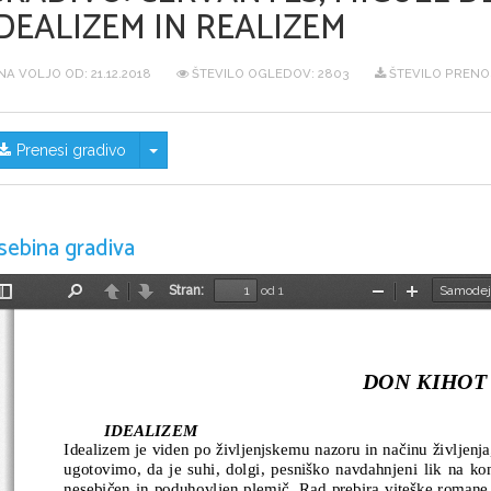
DEALIZEM IN REALIZEM
NA VOLJO OD:
21.12.2018
ŠTEVILO OGLEDOV: 2803
ŠTEVILO PRENOS
Skrij/prikaži meni
Prenesi gradivo
sebina gradiva
Stran:
od 1
Preklopi
Najdi
Nazaj
Naprej
Pomanjšaj
Povečaj
stransko
vrstico
DON KIHOT
IDEALIZEM
Idealizem je viden po življenjskemu nazoru in načinu življenja
ugotovimo, da je suhi, dolgi, pesniško navdahnjeni lik na ko
nesebičen in poduhovljen plemič. Rad prebira viteške romane in