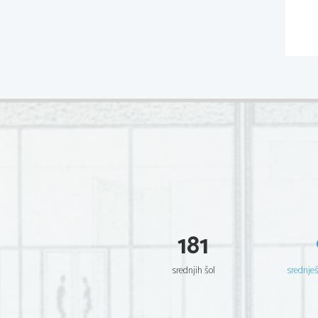
181
srednjih šol
srednje