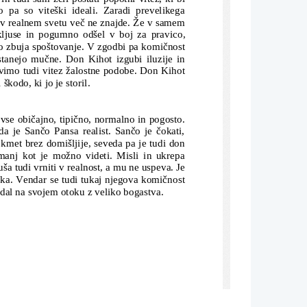
o pa so viteški ideali. Zaradi prevelikega
to v realnem svetu več ne znajde. Že v samem
kljuse in pogumno odšel v boj za pravico,
no zbuja spoštovanje. V zgodbi pa komičnost
tanejo mučne. Don Kihot izgubi iluzije in
avimo tudi vitez žalostne podobe. Don Kihot
kodo, ki jo je storil. 
 vse običajno, tipično, normalno in pogosto.
da je Sančo Pansa realist. Sančo je čokati,
n kmet brez domišljije, seveda pa je tudi don
 manj kot je možno videti. Misli in ukrepa
a tudi vrniti v realnost, a mu ne uspeva. Je
eka. Vendar se tudi tukaj njegova komičnost
vladal na svojem otoku z veliko bogastva. 