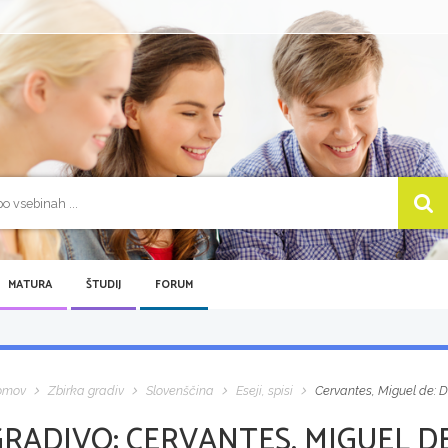
MATURA
ŠTUDIJ
FORUM
omov
Zbirka gradiv
Slovenščina
Eseji, spisi
Cervantes, Miguel de: Do
GRADIVO:
CERVANTES, MIGUEL DE: