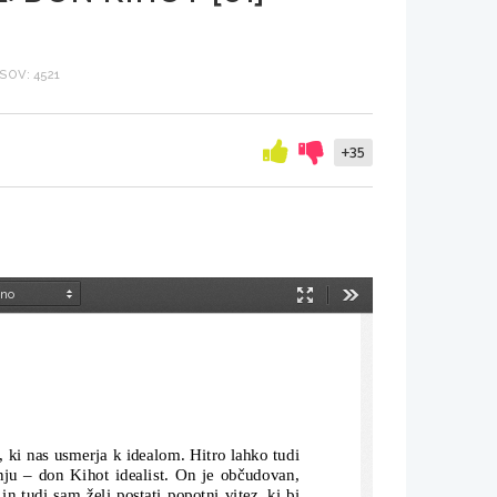
OV: 4521
+35
Način
Orodja
predstavitve
, ki nas usmerja k idealom. Hitro lahko tudi
nju – don Kihot idealist. On je občudovan,
 tudi sam želi postati popotni vitez, ki bi