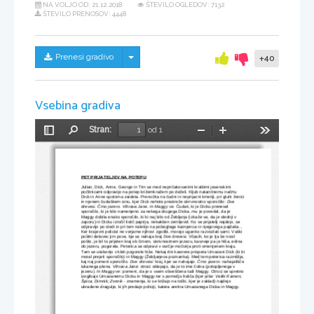
NA VOLJO OD:
21.12.2018
ŠTEVILO OGLEDOV: 7132
ŠTEVILO PRENOSOV: 4448
Skrij/prikaži meni
Prenesi gradivo
+40
Vsebina gradiva
Stran:
od 1
Preklopi
Najdi
Pomanjšaj
Povečaj
Orodja
stransko
vrstico
PET PRIJATELJEV NA POTEPU
Julian, Dick, Anne, George in Tim se med nepričakovanimi kratkimi jesenskimi 
počitnicami odpravijo na potep križemkražem po deželi. Kljub natančnemu načrtu 
Dick in Anne spotoma zaideta. Prenočita na čudni in neprijazni kmetiji, pri gluhi ženici
in njenem čudaškem sinu, kjer Dick nehote prestreže skrivnostno sporočilo: 
Dve 
drevesi. Črno jezero. Vihrava Jane. In Maggy ve.
 Čudak, ki je Dicku prenesel 
sporočilo, ki je bilo namenjeno za nekega drugega Dicka, mu je povedal, da je 
Maggy dobila enako sporočilo, ki bi naj bilo od Žebljarja (izkaže se, da je slednji v 
zaporu) in Dicku izročil listič papirja, nekakšen zemljevid. Ko se prijatelji najdejo, se 
odpravijo po sledi in pri tem naletijo na pobeglega kaznjenca in njegovega pajdaša... 
Ker krajevni policist ne verjame njihovi zgodbi, morajo uganko razvozlati sami. Vaški 
poštni delavec jim pove, kje se nahaja kraj Dve drevesi. Včasih, ko je tja še nosil 
pošto, je bil to prijeten kraj ob črnem, skrivnostnem jezezu, kasneje pa je hiša, edina 
ob jezeru, pogorela. Peterica se odpravi v osrčje močvirja proti omenjenem kraju. 
Tam se utaborijo v kleti pogorele hiše. Nekaj dni kasnere prispeta Umazani Dick (ki bi
moral prejeti sporočilo) in Maggy (Žebljarjeva poznanka). Med tem peterica razmišlja,
kaj naj pomeni sporočilo. 
Dve drevesi
: kraj, kjer se nahajajo. 
Črno jezero
: nahajališče
iskanega plena. 
Vihrava Jane
: otroci sklepajo, da je to ime čolna (potopljenega v 
jezeru). 
In Maggy ve
: pomeni, da je o vsem obveščena tudi Maggy. Otroci se spretno
izogibajo Umazanemu Dicku in Maggy ter s pomočjo lističa (kjer piše: 
Veliki Kamen; 
Špica; Dimnik; Zvonik
 - znamenja, ki se križajo na točki, kjer je zaklad) najdejo 
ukradene dragulje, ki jih predajo policiji, katera aretira Umazanega Dicka in Maggy.