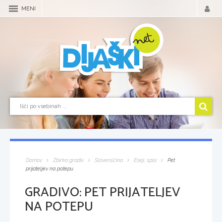
MENI
Domov
Zbirka gradiv
Slovenščina
Eseji, spisi
Pet
prijateljev na potepu
GRADIVO:
PET PRIJATELJEV
NA POTEPU