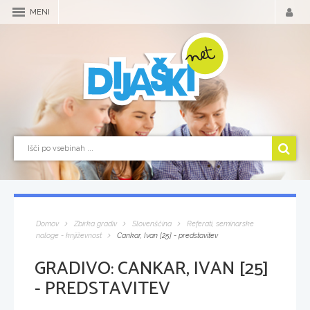
MENI
Domov
Zbirka gradiv
Slovenščina
Referati, seminarske
naloge - književnost
Cankar, Ivan [25] - predstavitev
GRADIVO:
CANKAR, IVAN [25]
- PREDSTAVITEV