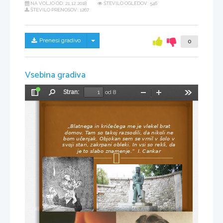
NA VOLJO OD:
21.12.2018
ŠTEVILO OGLEDOV: 546
ŠTEVILO PRENOSOV: 1267
Skrij/prikaži meni
Prenesi gradivo
0
Vsebina gradiva
Stran:
od 8
Preklopi
Najdi
Pomanjšaj
Povečaj
Orodja
stransko
vrstico
„
Blatnega in kričečega me je vlekel brat 
domov. Tam so takoj razsodili, da nikoli ne 
bom učenjak. Objokan sem se vrnil v šolo v 
svoji stari, zakrpani obleki. In vsi so rekli, da 
je to slabo znamenje.“  I. Cankar
