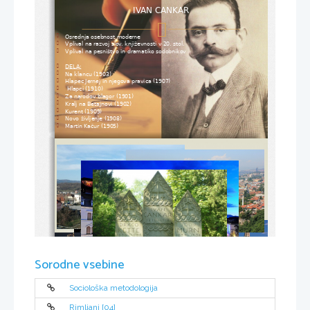
IVAN CANKAR

Osrednja osebnost moderne 

Vplival na razvoj slov. književnosti v 20. stol.

Vplival na pesništvo in dramatiko sodobnikov

DELA:

Na klancu (1903)

Hlapec Jernej in njegova pravica (1907)

Hlapci (1910)

Za narodov blagor (1901)

Kralj na Betajnovi (1902)

Kurent (1909)

Novo življenje (1908)

Martin Kačur (1905)


Sorodne vsebine
Sociološka metodologija
Rimljani [04]