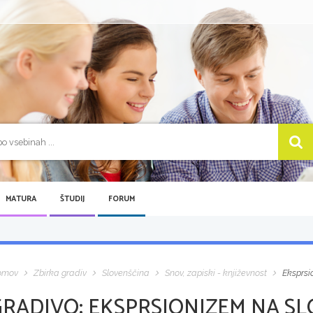
MATURA
ŠTUDIJ
FORUM
omov
Zbirka gradiv
Slovenščina
Snov, zapiski - književnost
Eksprsi
GRADIVO:
EKSPRSIONIZEM NA SL