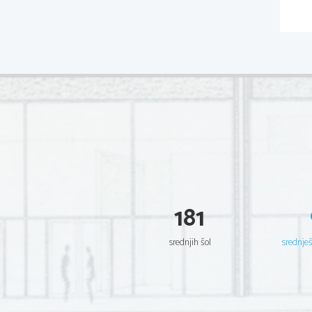
181
srednjih šol
srednje