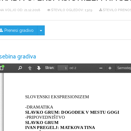
NA VOLJO OD:
21.12.2018
ŠTEVILO OGLEDOV: 1329
ŠTEVILO PRENOS
Skrij/prikaži meni
Prenesi gradivo
sebina gradiva
Stran:
od 2
Preklopi
Najdi
Nazaj
Naprej
Pomanjšaj
Povečaj
stransko
vrstico
SLOVENSKI EKSPRESIONIZEM
-DRAMATIKA
SLAVKO GRUM: DOGODEK V MESTU GOGI
-PRIPOVEDNIŠTVO
SLAVKO GRUM
IVAN PREGELJ: MATKOVA TINA