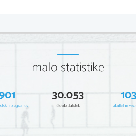
drama 
BERAČI
Ivan Pregelj: Matkova Tina
SLAVKO GRUM
1901 (Zagorje pri Savi) – 1949
malo statistike
vpliv Freudove Psihoanalize
DELA (pisal predvsem dramska dela):
TRUDNI ZASTORI
901
30.053
10
PIERROT IN PIERRET
DOGODEK V MESTU GOGI, 1929
šolskih programov
število datotek
fakultet in viso