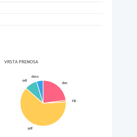
 način. V likovni umetnosti se to kaže z 
pe), v besedni umetnosti pa z vdiranjem 
čne formule, naslovi časopisnih člankov, 
blika, s katero želijo umetniki opozoriti 
VRSTA PRENOSA
21