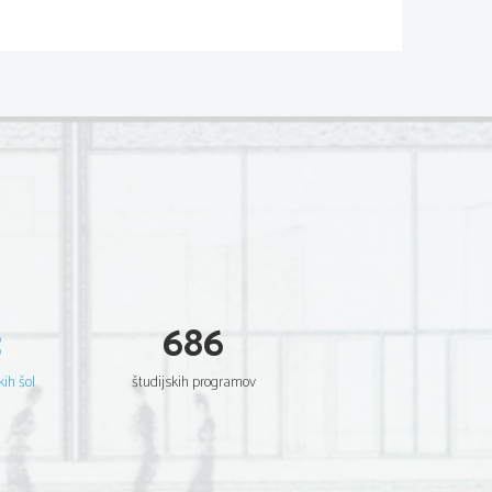
3
686
kih šol
študijskih programov