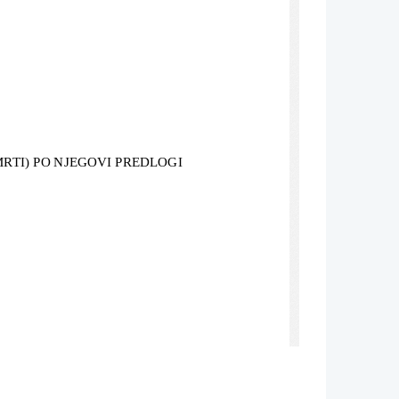
SMRTI) PO NJEGOVI PREDLOGI
imir Tatlin. Razvije se v likovni in 
tivnosti svet razbijejo na dele in ga 