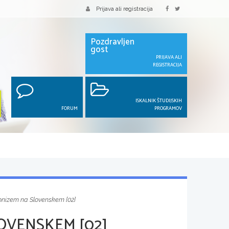
Prijava ali registracija
Pozdravljen
gost
PRIJAVA ALI
REGISTRACIJA
ISKALNIK ŠTUDIJSKIH
FORUM
PROGRAMOV
onizem na Slovenskem [02]
OVENSKEM [02]