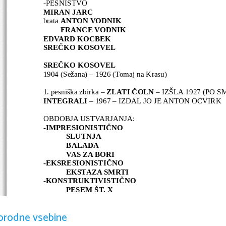
-PESNIŠTVO
MIRAN JARC
brata 
ANTON VODNIK
         FRANCE VODNIK
EDVARD KOCBEK
SREČKO KOSOVEL
SREČKO KOSOVEL
1904 (Sežana) – 1926 (Tomaj na Krasu)
1. pesniška zbirka – 
ZLATI ČOLN
 – IZŠLA 1927 (PO 
INTEGRALI 
– 1967 – IZDAL JO JE ANTON OCVIRK 
OBDOBJA USTVARJANJA:
-IMPRESIONISTIČNO
SLUTNJA
BALADA
VAS ZA BORI
-EKSRESIONISTIČNO
EKSTAZA SMRTI
-KONSTRUKTIVISTIČNO
PESEM ŠT. X
KONS. 5
orodne vsebine
Konstruktivizem je umetnostna smer, ki jo je začel Rus Vlad
besedni umetnosti. Zaradi nasprotovanja stvarnosti, konstruk