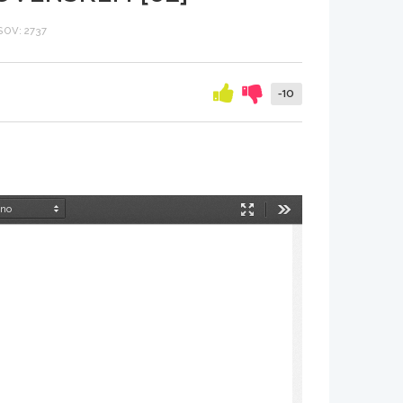
OV: 2737
-10
Način
Orodja
predstavitve