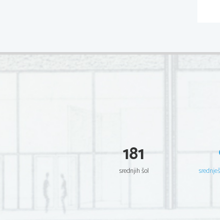
181
srednjih šol
srednje