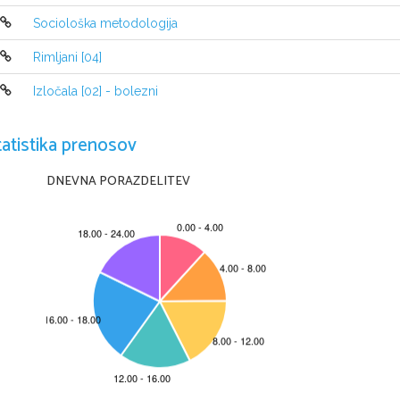
o
Detektivski roman->razrešitev uganke
Sociološka metodologija
o
Kriminalni roman->povzročitelj
Rimljani [04]
Izločala [02] - bolezni
tatistika prenosov
DNEVNA PORAZDELITEV