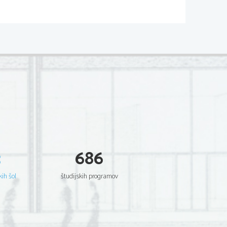
3
686
kih šol
študijskih programov