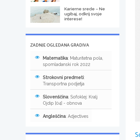
Karierne srede – Ne
ugibaj, odkrij svoje
interese!
ZADNJE OGLEDANA GRADIVA
Matematika
: Maturitetna pola,
spomladanski rok 2022
Strokovni predmeti
:
Transportna podjetja
Slovenščina
: Sofoklej: Kralj
Ojdip [04] - obnova
Angleščina
: Adjectives
S