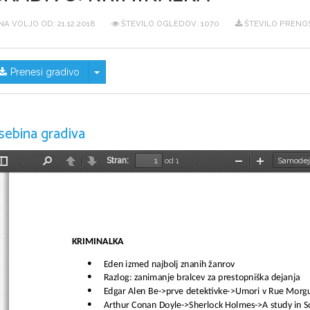
NA VOLJO OD:
21.12.2018
ŠTEVILO OGLEDOV: 1070
ŠTEVILO PRENOS
Skrij/prikaži meni
Prenesi gradivo
sebina gradiva
Stran:
od 1
Preklopi
Najdi
Nazaj
Naprej
Pomanjšaj
Povečaj
stransko
vrstico
KRIMINALKA
Eden izmed najbolj znanih žanrov

Razlog: zanimanje bralcev za prestopniška dejanja

Edgar Alen Be->prve detektivke->Umori v Rue Morg

Arthur Conan Doyle->Sherlock Holmes->A study in Sc
