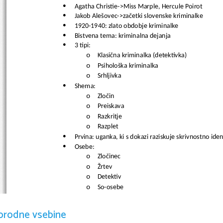
Agatha Christie->Miss Marple, Hercule Poirot

Jakob Alešovec->začetki slovenske kriminalke

1920-1940: zlato obdobje kriminalke 

Bistvena tema: kriminalna dejanja

3 tipi:

o
Klasična kriminalka (detektivka)
o
Psihološka kriminalka
o
Srhljivka
Shema: 

o
Zločin
o
Preiskava
o
Razkritje
o
Razplet
Prvina: uganka, ki s dokazi raziskuje skrivnostno iden

Osebe: 

o
Zločinec
o
Žrtev
o
Detektiv
o
So-osebe
Sodobna kriminalka pogosto družbenokritična

Obstaja tudi ljubezenska kriminalka

orodne vsebine
Vrste:
