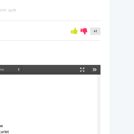
OV: 1578
+1
Način
Orodja
predstavitve
ue
arlet