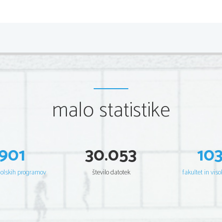
malo statistike
901
30.053
10
šolskih programov
število datotek
fakultet in viso