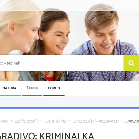
MATURA
ŠTUDIJ
FORUM
omov
Zbirka gradiv
Slovenščina
Snov, zapiski - književnost
Krimina
GRADIVO:
KRIMINALKA