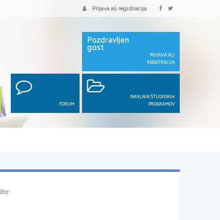
Prijava ali registracija
Pozdravljen
gost
PRIJAVA ALI
REGISTRACIJA
ISKALNIK ŠTUDIJSKIH
FORUM
PROGRAMOV
lka