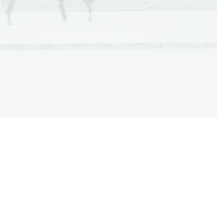
eau, D`Alembert; urednik
ga znanja
ko je bogata; 
sinekdoha
 je 
anosti človeka, sreča ti je 
uk; pove, da se ne sme 
ta 3-stopična amfibraha –
rzi pa imajo tridobni 
A. T. Linhart)