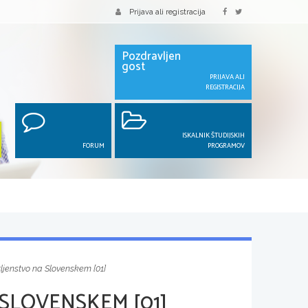
Prijava ali registracija
Pozdravljen
gost
PRIJAVA ALI
REGISTRACIJA
ISKALNIK ŠTUDIJSKIH
FORUM
PROGRAMOV
ljenstvo na Slovenskem [01]
SLOVENSKEM [01]