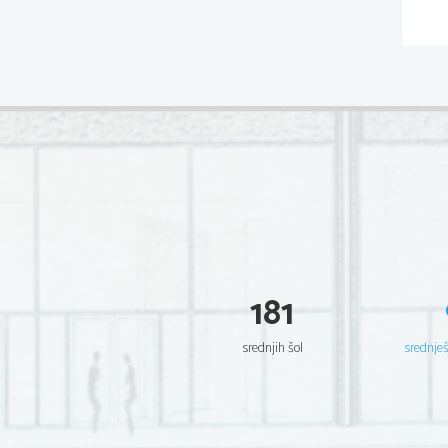
181
srednjih šol
srednje