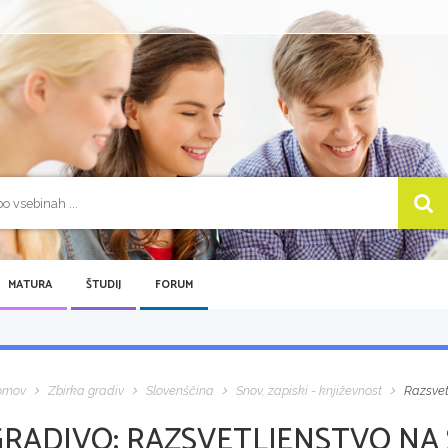
MATURA
ŠTUDIJ
FORUM
omov
Zbirka gradiv
Slovenščina
Snov, zapiski - književnost
Razsvet
GRADIVO:
RAZSVETLJENSTVO NA 