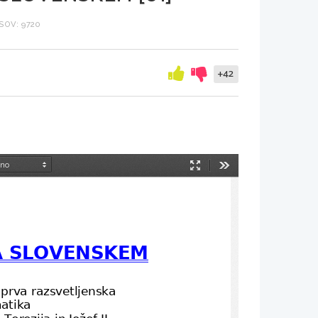
SOV: 9720
+42
Način
Orodja
predstavitve
A SLOVENSKEM
 prva razsvetljenska 
matika
Terezija in Jožef II.