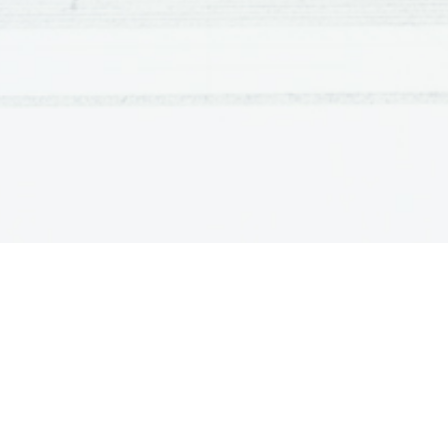
Enciklopedija 
- skupinsko delo: Montesquieu, Rouss
je Diderot
- prva metodična razvrstitev človeške
- izhajala je skoraj 30 let
- razdeljena na 28 zvezkov
Dramilo (Valentin Vodnik)
- budnica rojakov, nagovor k delu
- začne z nagovorom
- 3 kitice:
                * 1. kitica: hvali deželo, ka
zamenjava dela s celoto;
                * 2. kitica: v ospredju so d
dana
                * 3. kitica: neke vrste na
lenariti;
- metrična struktura: prva dva verza s
amfibraška enajsterca, zadnji štirje ve
ritem;
Ta veseli dan ali Matiček se ženi (
- uradni jezik je nemščina (1784)