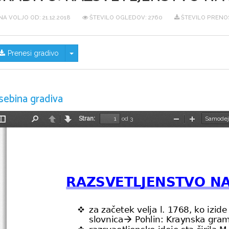
NA VOLJO OD:
21.12.2018
ŠTEVILO OGLEDOV: 2760
ŠTEVILO PRENO
Skrij/prikaži meni
Prenesi gradivo
sebina gradiva
Stran:
od 3
Preklopi
Najdi
Nazaj
Naprej
Pomanjšaj
Povečaj
stransko
vrstico
RAZSVETLJENSTVO N
za začetek velja l. 1768, ko izide

slovnica
 Pohlin: Kraynska gra

razsvaetljenske ideje sta širila M. 