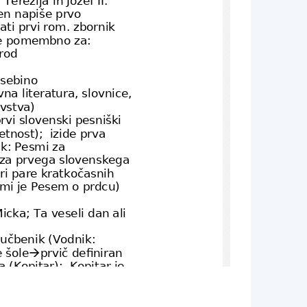
en napiše prvo 
ti prvi rom. zbornik
je pomembno za:
rod
vsebino
na literatura, slovnice, 
ovstva)
rvi slovenski pesniški 
tnost);  izide prva 
k: Pesmi za 
a za prvega slovenskega 
iri pare kratkočasnih 
smi je Pesem o prdcu)
cka; Ta veseli dan ali 
i učbenik (Vodnik: 
 šole
prvič definiran 

(Kopitar);  Kopitar je 