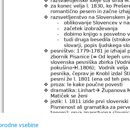

za konec velja l. 1830, ko Prešer

romantično pesem in začne izhaja
razsvetljenstvo na Slovenskem 

oblikovanje Slovencev v na
-
začetek izobraževanja
-
dobimo knjigo s posvetno 
-
tudi druga besedila (strokov
-
slovarji, popis ljudskega sl
pesništvo: 1779-1781 je izhajal p

zbornik Pisanice (= Od lepeh ume
slovenska pesniška zbirka (Vodni
pokušino
l.1806);  Vodnik velj

pesnika, čeprav je Knobl izdal Št
pesmi že l. 1801 (ena od teh pe
proza: le kake poučne povesti

dramatika: Linhart
 Županova Mi


Matiček se ženi
jezik: l. 1811 izide prvi slovensk

Pismenost ali gramatika za perve
tonem); prva znanstvena slovnica 
komentiral Brižinske spomenike;
orodne vsebine
VALENTIN VODNIK 