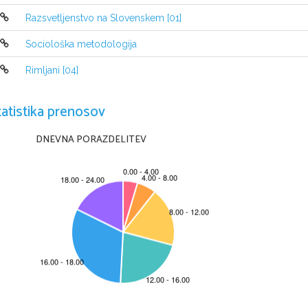
rodil se je l. 1758 v Šiški
-
Razsvetljenstvo na Slovenskem [01]
sodeloval v Pisanicah
-
študiral teologijo in postal duhov
-
Sociološka metodologija
opustil duhovništvo in postal ka
-
spoznal Zoisa, ki ga je nagovori
-
Rimljani [04]
in postal njegov mentor ter mec
bil profesor v lj. gim.
-
l. 1795 je začel s časnikarstvom
-
tatistika prenosov
97
 Lublanske novice)

l. 1806 izide prva slovenska pesn
-
DNEVNA PORAZDELITEV
pokušino
l. 1811 izide učbenik
 Pismenos
-

šole 
pisal razsvetljenske pesmi (npr. Il
-
Napoleona)
basni (npr. Nemški inu krajnski k
-