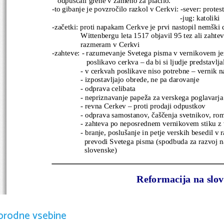
-to gibanje je povzročilo razkol v Cerkvi: -sever: protest
                                                                   -jug: katoliki
-začetki: proti napakam Cerkve je prvi nastopil nemški 
Wittenbergu leta 1517 objavil 95 tez ali zahtev 
razmeram v Cerkvi
-zahteve: - razumevanje Svetega pisma v vernikovem jezi
                  poslikavo cerkva – da bi si ljudje predstavlja
               - v cerkvah poslikave niso potrebne – vernik 
               - izpostavljajo obrede, ne pa darovanje
               - odprava celibata
               - nepriznavanje papeža za verskega poglavarja
               - revna Cerkev – proti prodaji odpustkov
               - odprava samostanov, čaščenja svetnikov, ro
               - zahteva po neposrednem vernikovem stiku 
               - branje, poslušanje in petje verskih besedi
                 prevodi Svetega pisma (spodbuda za razvoj 
                 slovenske)
Reformacija na slo
Razmere: -slab družbeni, politični in kulturni položaj 
odirata ga plemstvo in Cerkev, nasprotuje 
orodne vsebine
                -razkosanost na posamezne pokrajine – Koro
zavest