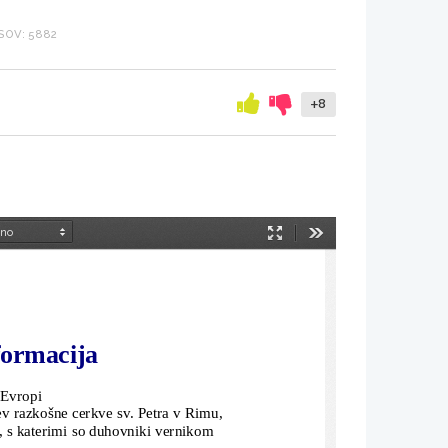
SOV: 5882
+8
Način
Orodja
predstavitve
formacija
 Evropi
ev razkošne cerkve sv. Petra v Rimu, 
v, s katerimi so duhovniki vernikom 