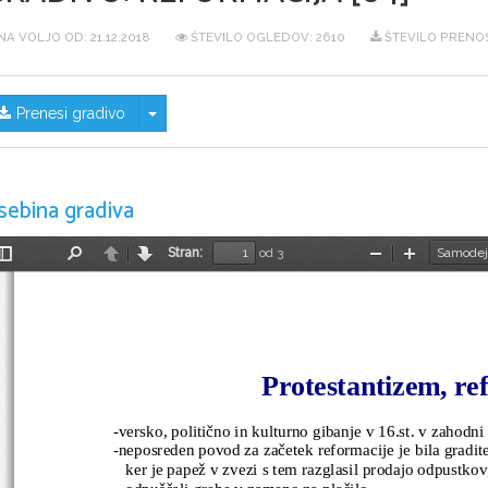
NA VOLJO OD:
21.12.2018
ŠTEVILO OGLEDOV: 2610
ŠTEVILO PRENO
Skrij/prikaži meni
Prenesi gradivo
sebina gradiva
Stran:
od 3
Preklopi
Najdi
Nazaj
Naprej
Pomanjšaj
Povečaj
stransko
vrstico
Protestantizem, re
-versko, politično in kulturno gibanje v 16.st. v zahodni
-neposreden povod za začetek reformacije je bila gradit
ker je papež v zvezi s tem razglasil prodajo odpustko
odpuščali grehe v zameno za plačilo.