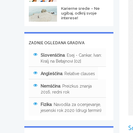
Karierne srede – Ne
ugibaj, odkrij svoje
interese!
ZADNJE OGLEDANA GRADIVA
Slovenščina
: Esej - Cankar, Ivan:
Kralj na Betajnovi [02]
Angleščina
: Relative clauses
Nemščina
: Preizkus znanja
2016, redni rok
Fizika
: Navodila za ocenjevanje,
jesenski rok 2020 (drugi termin)
S