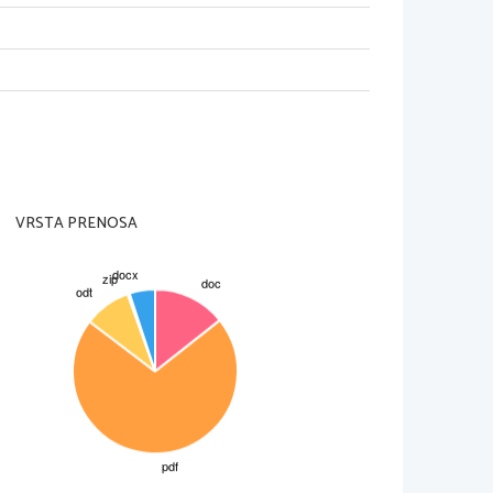
pnosti se ni mogla razviti
 – različna pričakovanja):
ih posesti 
odvisnosti
kih uporih in opora zoper turško nevarnost 
o bivali na tujem – tržaški škof Bonomo 
VRSTA PRENOSA
eformacija
žni jezik, knjižna tradicija
rkvenem obredju
lca v Ljubljani