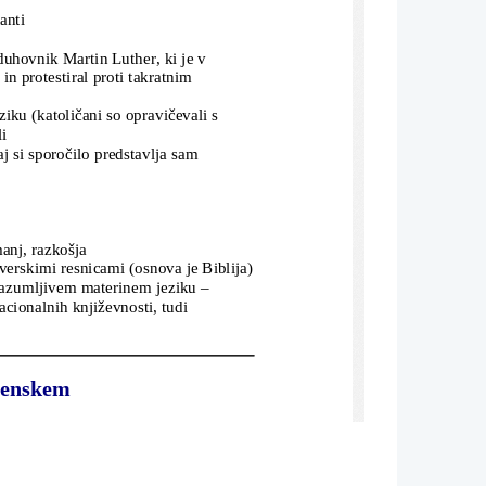
anti
duhovnik Martin Luther, ki je v 
in protestiral proti takratnim 
ku (katoličani so opravičevali s 
li
naj si sporočilo predstavlja sam
manj, razkošja
z verskimi resnicami (osnova je Biblija)
l v razumljivem materinem jeziku – 
nacionalnih književnosti, tudi 
venskem
(popolnoma brezpraven kmečki sloj – 
mu meščanstvo
ška, Štajerska, Kranjska – pokrajinska 