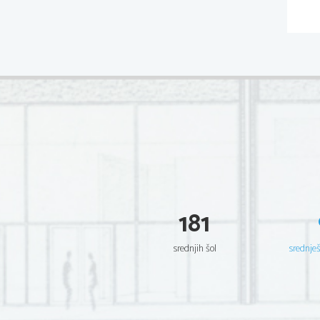
181
srednjih šol
srednje