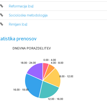
                -podrejenost tujcem – zavest o slovenski sku
Reformacija [04]
                -uradni jezik je nemščina
                -slabe letine, kuga, lakota, turški vpadi
Sociološka metodologija
                -kmečki upori (1515, 1572/73)
ugodne razmere za protestantske ideje (vsi sloji

Rimljani [04]
                                         -fevdalci: razdelitev cerkven
                                         -meščani: potrditev svoje ne
                                         -kmetje: podpora v kmeč
tatistika prenosov
-ideje so prinesli redki študentje, trgovci, rudarji, ki s
 seznami z njimi Trubarja  
DNEVNA PORAZDELITEV
-začetki reformacije 1520, vrh 1570, 1600 upad – protir
-kulturni pomen: -izid prvih dveh slovenskih knjig – knji
                            -uporaba slovenskega jezika pri ce
                            -ustanovljena prva tiskarna J. Mande
                            -prevod Biblije