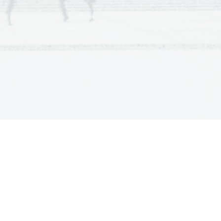
dosledno razlikoval šumnike in sičnike
lasova u in v
eval mehka nj, lj
  -se izogibal narečnim izrazom in germanizmov
či predlog od prvotne besede
 Dalmatina in Bohoriča
va slovenska slovnica zimske urice 
ae horulae). Posneta je bila po latinski 
i Melanehtona – prvi znanstveni 
slovenskega jezika v knjigi, čeprav ne 
 zakonitosti slovenskega jezika
ski predgovor z domoljubno mislijo – 
tev Trubarjevega črkopisa s 
imi popravki (v romantiki dobi ime 
ica)
   -slovar – prvič sistemsko zbran slovenski 
 zaklad – H. Megiser (štirijezični 
 Biblije (1584, Wittenberg – 1500 
e verskih resnic v razumljivem jeziku; 
čini
   -dokaz, da je slovenski jezik izrazno prav tako 