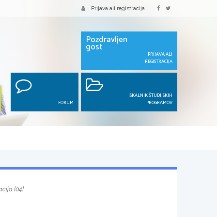
Prijava ali registracija
Pozdravljen
gost
PRIJAVA ALI
REGISTRACIJA
ISKALNIK ŠTUDIJSKIH
FORUM
PROGRAMOV
cija [04]