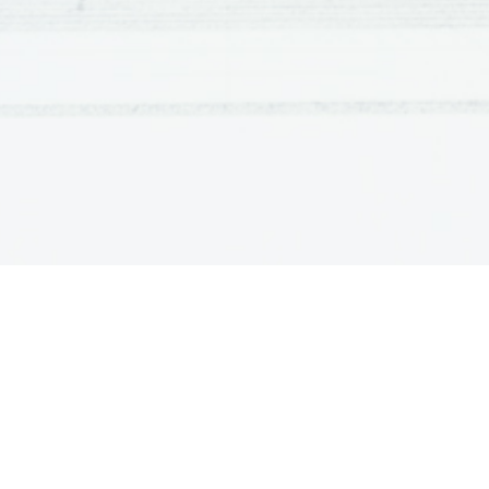
                                                                        -
                                                                        -ločil g
                                                                        -označ
                                                                      
                                                                        -lo
vplival na

                              -Adam Bohorič (Brestanica): -pr
(aretic
slovnic
obstoj 
odkriva
latin

uzakoni
Kreljev
Bohorč
                                                                          
besedni
slovar)
                              -Jurij Dalmatin (Krško): -prevod
izvodov)
velik kulturni pomen: -širjenj

slovenš
                                                                         