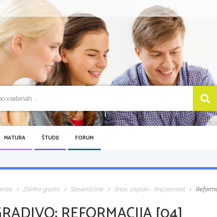
MATURA
ŠTUDIJ
FORUM
omov
Zbirka gradiv
Slovenščina
Snov, zapiski - književnost
Reforma
GRADIVO:
REFORMACIJA [04]