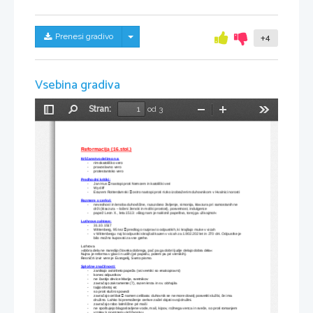
Skrij/prikaži meni
Prenesi gradivo
+4
Vsebina gradiva
Stran:
od 3
Preklopi
Najdi
Pomanjšaj
Povečaj
Orodja
stransko
vrstico
Reformacija (16.stol.)
Krščanstvo delimo na:
rimokatoliško vero
-
pravoslavno vero
-
protestantsko vero
-
Predhodni kritiki:

Jan Hus 
 nastopi proti Nemcem in katoliški veri
-
Wycliff
-

Erazem Rotterdamski 
 ostro nastopi proti nizko izobraženim duhovnikom v Hvalnici norosti
-
Razmere v cerkvi:
nevednost in lenoba duhovščine, razuzdano življenje, simonija, klavzura pri samostanih ne 
-
drži (klavzura – ločeni ženski in moški prostori), posvetnost, indulgence
papež Leon X., leta 1513: »Bog nam je naklonil papeštvo, torej ga uživajmo!«
-
Luthrove zahteve:
31.10.1517
-

Wittenberg, 95 tez 
 predlog o razpravi o odpustkih, ki krajšajo muke v vicah
-
v Wittenbergu naj bi odpustki skrajšali kazen v vicah za 1.902.202 let in 270 dni. Odpustke je 
-
bilo možno kupovati za vse grehe.
Luthrova 
»dobra dela ne naredijo človeka dobrega, pač pa ga dobri ljudje delajo dobra dela«
Nujna je reforma v glavi in udih (pri papežu, potem pa pri vernikih).
Resnični izvir vere je Evangelij, Sveto pismo.
Splošne značilnosti:
zanikajo avtoriteto papeža (vsi verniki so enakopravni)
-
konec odpustkov
-
ne častijo device Marije, svetnikov
-
zavračajo zakramente (7), razen krsta in sv. obhajila
-
tajijo obstoj vic
-
so proti slušni spovedi
-

zavračajo celibat 
 namen celibata: duhovnik se ne more dovolj posvetiti službi, če ima 
-
družino. Lahko bi premoženje cerkve začel dajati svoji družini.
zavračajo rabo latinščine pri maši
-
ne spoštujejo blagoslovljene vode, maš, kipov, rožnega venca in sveče, so proti romanjem
-
vrnitev k prvotnemu krščanstvu
-