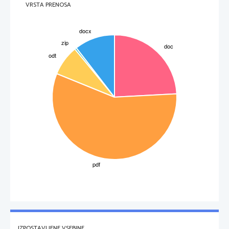
VRSTA PRENOSA
to tako, dokler leta 1555 sklenejo verski mir v Augsburgu. Ta verski mir pa določa: Čigar dežela, tega 
vera. To pomeni, če je knez protestant, so tudi podložniki protestanti. Podložniki ne smejo odločati. 
Zaradi tega se je Nemčija razdelila:

S 
 protestantizem
-

J 
 katoliška vera
-
   To je mirna situacija do leta 1618, ko pride do tridesetletne vojne v Nemčiji. Ta vojna ne prinese 
rezultata. Nemčija ostane še naprej versko razdeljena.
3
IZPOSTAVLJENE VSEBINE