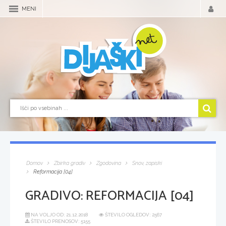
MENI
Domov
Zbirka gradiv
Zgodovina
Snov, zapiski
Reformacija [04]
GRADIVO:
REFORMACIJA [04]
NA VOLJO OD:
21.12.2018
ŠTEVILO OGLEDOV: 2567
ŠTEVILO PRENOSOV: 5155