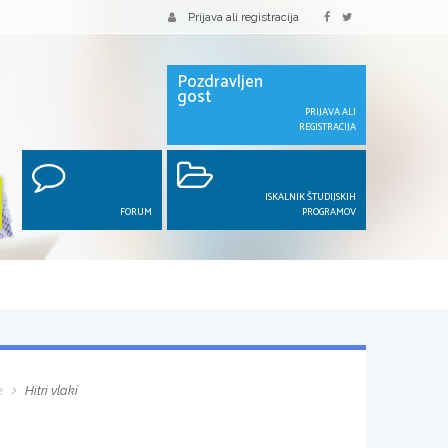
Prijava ali registracija
Pozdravljen
gost
PRIJAVA ALI
REGISTRACIJA
ISKALNIK ŠTUDIJSKIH
FORUM
PROGRAMOV
e
Hitri vlaki