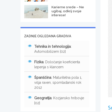
Karierne srede – Ne
ugibaj, odkrij svoje
interese!
ZADNJE OGLEDANA GRADIVA
Tehnika in tehnologija
:
Avtomobilizem [02]
Fizika
: Določanje koeficienta
lepenja s klancem
Španščina
: Maturitetna pola 1,
višja raven, spomladanski rok
2012
Geografija
: Kozjansko hribovje
[02]
S