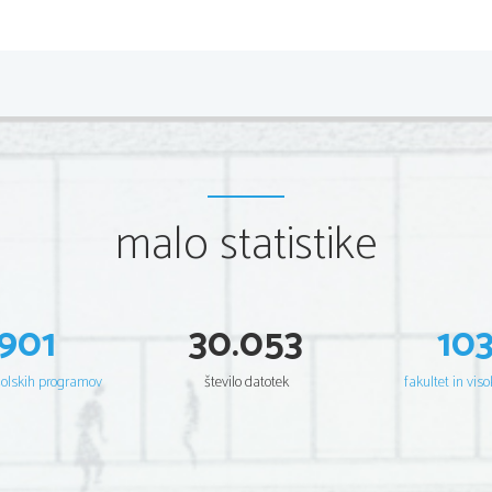
Kazalo vsebine
Vsebina
...............................................................
malo statistike
Zgodovina in razvoj hitrih vlakov
.........................
Uspeh hitrih vlakov
..............................................
Prednosti in slabosti hitrih vlakov
....................
901
30.053
10
Proge za hitre vlake
.........................................
Hitri vlaki v posameznih državah
.........................
šolskih programov
število datotek
fakultet in viso
Eurostar
...........................................................
TGV
..................................................................
TGV Turbo
...................................................