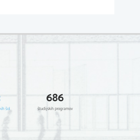
......................................................
1
......................................................
1
......................................................
1
......................................................
2
3
686
......................................................
3
.....................................................
5
kih šol
študijskih programov
......................................................
5
......................................................
6
......................................................
7