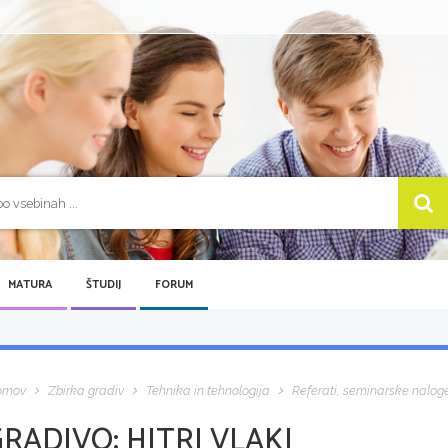
MATURA
ŠTUDIJ
FORUM
omov
Zbirka gradiv
Tehnika in tehnologija
Referati, seminarske nalog
GRADIVO:
HITRI VLAKI