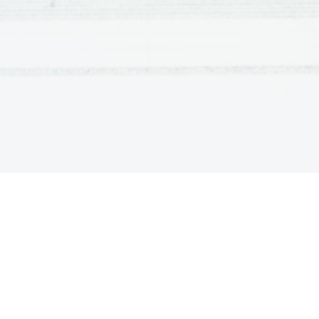
TGV Sud-Est
................................................
TGV Atlantique
.............................................
TGV Duplex
..................................................
Maglev
.............................................................
ICS
...................................................................
Zaključek
.............................................................
Viri in literatura
....................................................
Kazalo slik
Sl. 1: magnetni vlak Maglev
................................
Sl. 2: shema hitrih prog v Evropi
.........................
Sl. 3: vlak Eurostar
..............................................
Sl. 4: TGV 001
.....................................................
Sl. 5: TGV Sud-Est
..............................................
Sl. 6: TGV Atlantique
...........................................