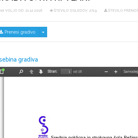
NA VOLJO OD:
21.12.2018
ŠTEVILO OGLEDOV: 2719
ŠTEVILO PRENOS
Skrij/prikaži meni
Prenesi gradivo
sebina gradiva
Stran:
od 18
Preklopi
Najdi
Nazaj
Naprej
Pomanjšaj
Povečaj
stransko
vrstico
 Srednja poklicna in strokovna šola Bežigr