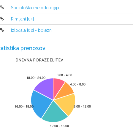
Sociološka metodologija
Rimljani [04]
Izločala [02] - bolezni
tatistika prenosov
DNEVNA PORAZDELITEV