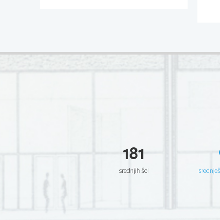
181
srednjih šol
srednje