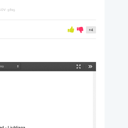
OV: 5615
+4
Način
Orodja
predstavitve
ad - Ljubljana