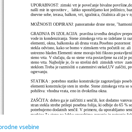
UPORABNOST: zimski vrt je povečanje bivalne površine,dod
našli mir in sprostitev ,   lahko uporabljamo kot jedilnico, baz
dnevne sobe, terasa, balkon, vrt, igralnica, čitalnica ali pa v
MOŽNOSTI ODPIRANJ: panoramske drsne stene, "harmonika" 
GRADNJA IN IZOLACIJA: pravilna izvedba detajlov prepreči 
vode in kondenziranja. Stene zimskega vrta so izdelane iz ra
elementi, okna, balkonska ali drsna vrata.Posebno pozornost p
stekla odvisno, kako se bomo v zimskem vrtu počutili oz. ali 
ustrezno hladen.Elementi stene morajo biti fiksno postavljeni
steno vrta. V slučaju, da so stene vrta postavljene na zid je po
steno vrta. Najboljše je, če so strešni deli  zimskih vrtov  za
steklom.Treba je razmisliti o zatemnitvi stekel,UV zaščiti, pr
ogrevanju.
STATIKA : potrebno statiko konstrukcije zagotavljajo posebni
elementi konstrukcije sten in strehe. Stene zimskega vrta so 
pohištva: vhodna vrata, eno in dvokrilna okna.
ZAŠČITA: dobro ga je zaščititi z senčili, kot dodatno varova
stran stekla strehe prilepi posebna folija, ki odbije do 65 % 
potrebujemo dodatnih senčil. V primeru, da uporabljamo senč
markize.Za stene pa lahko uporabimo zunanje in notranje žalu
KORIST: ščiti pred vremenskimi vplivi, kot so mraz, dež, vete
orodne vsebine
skozi vse leto, poleti mrzlo, pozimi toplo 