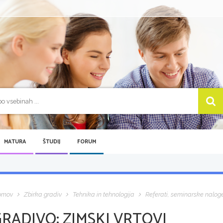
MATURA
ŠTUDIJ
FORUM
omov
Zbirka gradiv
Tehnika in tehnologija
Referati, seminarske nalog
GRADIVO:
ZIMSKI VRTOVI