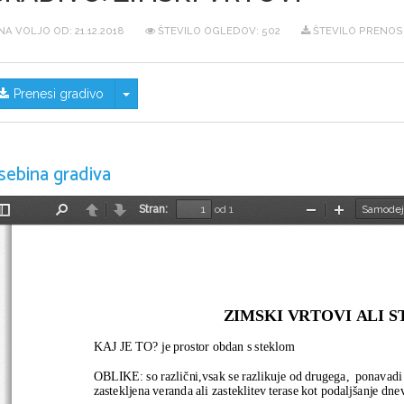
NA VOLJO OD:
21.12.2018
ŠTEVILO OGLEDOV: 502
ŠTEVILO PRENOSO
Skrij/prikaži meni
Prenesi gradivo
sebina gradiva
Stran:
od 1
Preklopi
Najdi
Nazaj
Naprej
Pomanjšaj
Povečaj
stransko
vrstico
ZIMSKI VRTOVI ALI 
KAJ JE TO? je prostor obdan s steklom
OBLIKE: so različni,vsak se razlikuje od drugega,  ponavadi so
zastekljena veranda ali zasteklitev terase kot podaljšanje dne