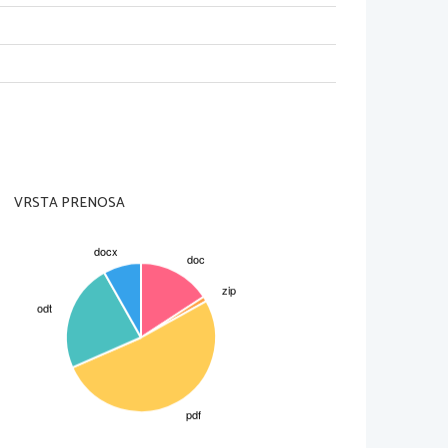
ahu.
ov, ni ga težko vzdrževati, zadostuje 
Predvideti moramo 
ZIMSKI VRT?
er je od tega odvisna oprema. Vedeti 
n zasteklitve, prezračevanja in 
VRSTA PRENOSA