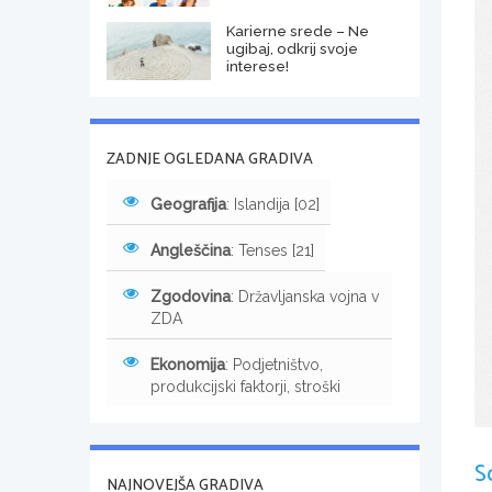
Karierne srede – Ne
ugibaj, odkrij svoje
interese!
ZADNJE OGLEDANA GRADIVA
Geografija
: Islandija [02]
Angleščina
: Tenses [21]
Zgodovina
: Državljanska vojna v
ZDA
Ekonomija
: Podjetništvo,
produkcijski faktorji, stroški
S
NAJNOVEJŠA GRADIVA