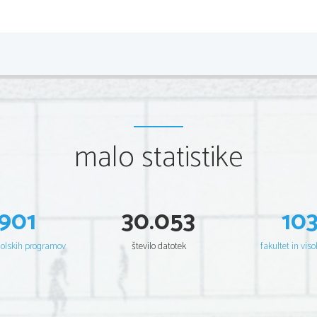
malo statistike
901
30.053
10
šolskih programov
število datotek
fakultet in viso