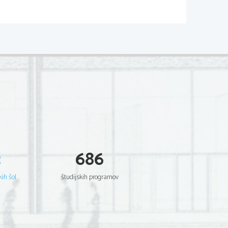
3
686
kih šol
študijskih programov