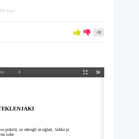
V: 1130
-12
Način
Orodja
predstavitve
STEKLENJAKI
 pokriti, so okrogli in oglati,  lahko je 
vne sobe 