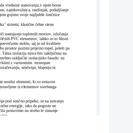
a vrednost stanovanju,v njem boste 
en, zajtrkovalnica, rastlinjak, podaljšanje
 njem gojimo svoje najljubše lončnice  
sistemi, klasične čelne stene 
nastajanje toplotnih mostov, izločanja 
zličnih PVC elementov; lahko so to fiksni 
osvečamo steklu, saj je od kvalitete 
bo prostor pozimi prijetno topel, poleti pa
. Talna izolacija mora biti zaključena na 
trebno zaključiti izolacijsko fasado  na 
stekleni z varnostnim  termopan 
ezračevanju, senčenju, hlajenju in 
 nosilni elementi, ki so sestavni 
sestavljene iz elementov stavbnega 
nje pod sončno pripeko, se na notranjo 
sončne energije, tako da pogosto ne 
ila postavimo na streho le zunanje 
zije. 
r in sneg, zato je njegovo koriščenje 