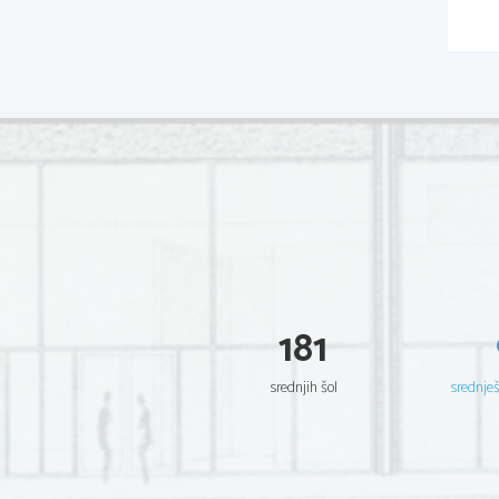
181
srednjih šol
srednje