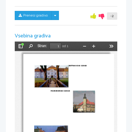
Skrij/prikaži meni
Prenesi gradivo
-2
Vsebina gradiva
Stran:
od 1
Preklopi
Najdi
Pomanjšaj
Povečaj
Orodja
stransko
vrstico
BETNAVSKI GRAD
                          MARIBORSKI GRAD