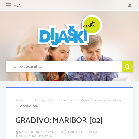
MENI
Domov
Zbirka gradiv
Umetnost
Referati, seminarske naloge
Maribor [02]
GRADIVO:
MARIBOR [02]
NA VOLJO OD:
21.12.2018
ŠTEVILO OGLEDOV: 646
ŠTEVILO PRENOSOV: 1414