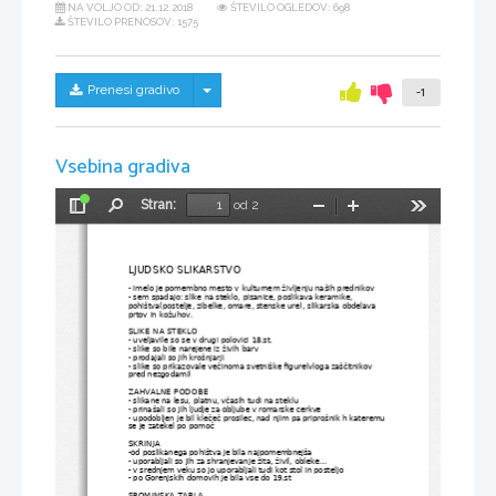
NA VOLJO OD:
21.12.2018
ŠTEVILO OGLEDOV: 698
ŠTEVILO PRENOSOV: 1575
Skrij/prikaži meni
Prenesi gradivo
-1
Vsebina gradiva
Stran:
od 2
Preklopi
Najdi
Pomanjšaj
Povečaj
Orodja
stransko
vrstico
LJUDSKO SLIKARSTVO
- imelo je pomembno mesto v kulturnem življenju naših prednikov
- sem spadajo: slike na steklo, pisanice, poslikava keramike, 
pohištva(postelje, zibelke, omare, stenske ure), slikarska obdelava 
prtov in kožuhov.
SLIKE NA STEKLO
- uveljavile so se v drugi polovici 18.st.
- slike so bile narejene iz živih barv
- prodajali so jih krošnjarji
- slike so prikazovale večinoma svetniške figure(vloga zaščitnikov 
pred nezgodami)
ZAHVALNE PODOBE
- slikane na lesu, platnu, včasih tudi na steklu
- prinašali so jih ljudje za obljube v romarske cerkve
- upodobljen je bil klečeč prosilec, nad njim pa priprošnik h kateremu
se je zatekel po pomoč 
SKRINJA
-od poslikanega pohištva je bila najpomembnejša
- uporabljali so jih za shranjevanje žita, živil, obleke...
- v srednjem veku so jo uporabljali tudi kot stol in posteljo
- po Gorenjskih domovih je bila vse do 19.st
SPOMINSKA TABLA