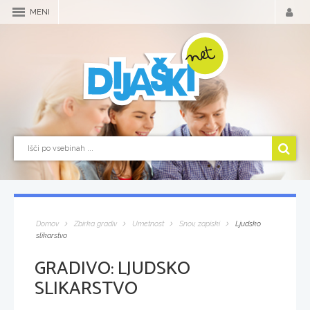
MENI
Domov
Zbirka gradiv
Umetnost
Snov, zapiski
Ljudsko
slikarstvo
GRADIVO:
LJUDSKO
SLIKARSTVO