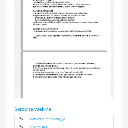
-postavljene so bile ob samotnih poteh
-preprosti slikarji so upodabljali nezgode in z okornimi napisi 
sporočali imena ponesrečencev, čas in vrsto nezgode
PANJSKE KONČNICE
-na panje je vplival splošni razvoj slovenskega slikarstva
-najpomembnejši  so motivi; našteli so jih več kot 700
 - polovica je verskih(svetopisemski prizori)
 - posvetni(poljska opravila, različni poklici)
-v dobi razcveta (1820-1880)  so bile razširjene po vsem slovenskem 
alpskem svetu
LJUDSKO STAVBARSTVO
- na slovenskem prostoru imamo šest tipičnih slovenskih hiš:
1. Alpska hiša: tloris je jasen in preprost, narejene so bile iz kamna in
lesa
2. Škofjeloška-cerkljanska hiša: talni načrt  je podoben alpskemu, 
pokrite pa so bile s slamo
3. Prekmurska-belokranjska hiša: tloris je velik, vendar je zelo ozka in
strogo strma
4. Osrednje slovenska hiša: združuje več hišnih oblik
5. Primorsko sredozemska hiša: je kamnita, značilen je kamin
6. Dinamična hiša: spada med najstarejše tipe hiš
Sorodne vsebine
Sociološka metodologija
Rimljani [04]