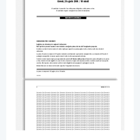
Giovedì, 28 agosto 2008 / 90 minuti
Al candidato è consentito l'uso della 
penna stilografica o della penna a sfera.
Al candidato vengono consegnate due schede di valutazione.
MATURITÀ GENERALE
INDICAZIONI PER I CANDIDATI
Leggete con attenzione le
 seguenti indicazioni.
Non aprite la prova d'esame e non iniziate a sv
olgerla prima del via de
ll'insegnante preposto.
Incollate o scrivete il vostro numero di codice negli spazi appo
siti su questa pagina in alto a destra e sulle due schede di
valutazione.
La prova d'esame si compone di 25 quesiti, risolvendo correttame
nte i quali potete conseguire fino a un massimo di 60 punti. Il
punteggio conseguibile in ciascun quesito vien
e di volta in volta es
pressamente indicato.
Scrivete le vostre ri
sposte negli spazi appositamente previsti 
all'interno della prova
 utilizzando la penna stilografica o la penna
a sfera. Scrivete in modo leggibile: in ca
so di errore, tracciate un segno sulla rispos
ta scorretta e scrivete accanto ad essa 
quella
corretta. Alle rispos
te e alle correzioni scritte in modo illeggib
ile verrà assegnato il p
unteggio di zero (0).
Abbiate fiducia in voi stessi e nelle vo
stre capacità. Vi auguriamo buon lavoro.
La prova si compone di 16 pagine, di cui 3 bianche.
© RIC 2008
2 
M082-511-1-1I 
Scientia Est Potentia Scientia Est Potentia Scientia Est Potentia Scientia Est Potentia Scientia Est Potentia
Scientia Est Potentia Scientia Est Potentia Scientia Est Potentia Scientia Est Potentia Scientia Est Potentia
Scientia Est Potentia Scientia Est Potentia Scientia Est Potentia Scientia Est Potentia Scientia Est Potentia
Scientia Est Potentia Scientia Est Potentia Scientia Est Potentia Scientia Est Potentia Scientia Est Potentia
Scientia Est Potentia Scientia Est Potentia Scientia Est Potentia Scientia Est Potentia Scientia Est Potentia
Scientia Est Potentia Scientia Est Potentia Scientia Est Potentia Scientia Est Potentia Scientia Est Potentia
Scientia Est Potentia Scientia Est Potentia Scientia Est Potentia Scientia Est Potentia Scientia Est Potentia
Scientia Est Potentia Scientia Est Potentia Scientia Est Potentia Scientia Est Potentia Scientia Est Potentia
Scientia Est Potentia Scientia Est Potentia Scientia Est Potentia Scientia Est Potentia Scientia Est Potentia
Scientia Est Potentia Scientia Est Potentia Scientia Est Potentia Scientia Est Potentia Scientia Est Potentia
Scientia Est Potentia Scientia Est Potentia Scientia Est Potentia Scientia Est Potentia Scientia Est Potentia
Scientia Est Potentia Scientia Est Potentia Scientia Est Potentia Scientia Est Potentia Scientia Est Potentia
Scientia Est Potentia Scientia Est Potentia Scientia Est Potentia Scientia Est Potentia Scientia Est Potentia
Scientia Est Potentia Scientia Est Potentia Scientia Est Potentia Scientia Est Potentia Scientia Est Potentia
Scientia Est Potentia Scientia Est Potentia Scientia Est Potentia Scientia Est Potentia Scientia Est Potentia
Scientia Est Potentia Scientia Est Potentia Scientia Est Potentia Scientia Est Potentia Scientia Est Potentia
Scientia Est Potentia Scientia Est Potentia Scientia Est Potentia Scientia Est Potentia Scientia Est Potentia
Scientia Est Potentia Scientia Est Potentia Scientia Est Potentia Scientia Est Potentia Scientia Est Potentia
Scientia Est Potentia Scientia Est Potentia Scientia Est Potentia Scientia Est Potentia Scientia Est Potentia
Scientia Est Potentia Scientia Est Potentia Scientia Est Potentia Scientia Est Potentia Scientia Est Potentia
Scientia Est Potentia Scientia Est Potentia Scientia Est Potentia Scientia Est Potentia Scientia Est Potentia
Scientia Est Potentia Scientia Est Potentia Scientia Est Potentia Scientia Est Potentia Scientia Est Potentia
Scientia Est Potentia Scientia Est Potentia Scientia Est Potentia Scientia Est Potentia Scientia Est Potentia
Scientia Est Potentia Scientia Est Potentia Scientia Est Potentia Scientia Est Potentia Scientia Est Potentia
Scientia Est Potentia Scientia Est Potentia Scientia Est Potentia Scientia Est Potentia Scientia Est Potentia
Scientia Est Potentia Scientia Est Potentia Scientia Est Potentia Scientia Est Potentia Scientia Est Potentia
Scientia Est Potentia Scientia Est Potentia Scientia Est Potentia Scientia Est Potentia Scientia Est Potentia
Scientia Est Potentia Scientia Est Potentia Scientia Est Potentia Scientia Est Potentia Scientia Est Potentia