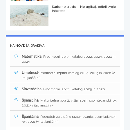
Karierne srede – Ne ugibaj, odkrij svoje
interese!
NAJNOVEJŠA GRADIVA
Matematika
: Predmetni izpitni katalog 2022, 2023, 2024 in
2025
Umetnost
: Predmetni izpitni katalog 2024, 2025 in 2026 (v
italijanščini)
Slovenščina
: Predmetni izpitni katalog 2025 in 2026
Španščina
: Maturitetna pola 2, višja raven, spomladanski rok
2021 (v italijanščini)
Španščina
: Posnetek za slušno razumevanje, spomladanski
rok 2021 (v italijanščini)