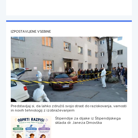
IZPOSTAVLJENE VSEBINE
Predstavljaj si, da lahko združiš svojo strast do raziskovanja, varnosti
in novih tehnologij z izobraževanjem
Štipendije za dijake iz Štipendijskega
sklada dr. Janeza Drnovška