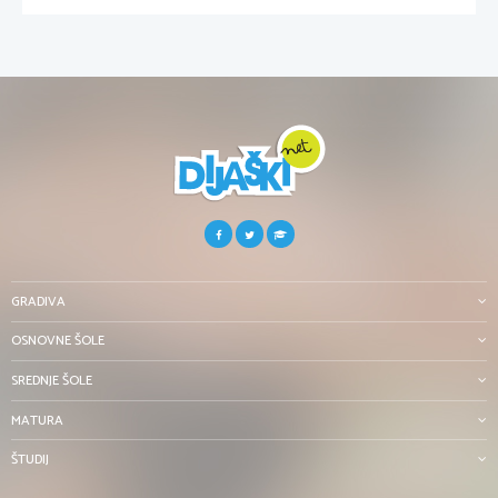
GRADIVA
OSNOVNE ŠOLE
SREDNJE ŠOLE
MATURA
ŠTUDIJ