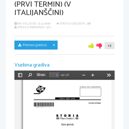
(PRVI TERMIN) (V
ITALIJANŠČINI)
NA VOLJO OD:
21.12.2018
ŠTEVILO OGLEDOV: 266
ŠTEVILO PRENOSOV: 272
Skrij/prikaži meni
Prenesi gradivo
+3
Vsebina gradiva
Stran:
od 16
Preklopi
Najdi
Pomanjšaj
Povečaj
Orodja
stransko
vrstico
Codice del candidato:
Državni  izpitni  center
*M08251111I*
SESSIONE AUTUNNALE
STORIA
Prova d'esame 1
Storia generale