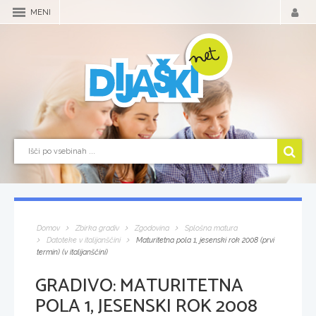
MENI
Domov
Zbirka gradiv
Zgodovina
Splošna matura
Datoteke v italijanščini
Maturitetna pola 1, jesenski rok 2008 (prvi
termin) (v italijanščini)
GRADIVO:
MATURITETNA
POLA 1, JESENSKI ROK 2008