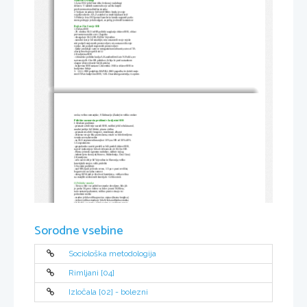
Nacizem v Nemčiji
1.Leta 1932 je bil brez dela že skoraj vsak drugi
delavec. V takšnih razmerah se je začela krepiti 
predvsem nacionalistična stranka
2.Vodja te stranke je bil Adolf Hitler. Imela je svoje
vojaške odrede –SA. Za simbol so imeli kljukasti križ
3.Hitler je leta 1933 postal kancler in kmalu razpustil parla-
ment, poslopje je dal zažgati, za požig je obtožil komuniste
Boji za Z in S meje SHS
1.Država SHS
-29. oktobra SLO in HR politiki razglasijo državo SHS, oblast
prevzame narodni svet v Zagrebu
-obsegala je SLO, HR, BiH in Vojvodino
-narodni svet je bil omahljiv, niso ustanovili svoje vojske
niti podprli mojstrovih prostovoljcev, niso ustanovili svoje
vojske, niti podprli majstrovih prostovoljcev
-ljudje poskušajo sami se neorganizirano ubranit, zato so ITA
skoraj brez bojev prišli do LJ
2.Kraljevina SHS
-s hinavsko politiko kralja A. Karađordževiča in N. Pašiča, ter
naivnostjo SLO in HR politikov, Srbija še pred nastankom 
skupne države doseže boljši položaj
-kraljevina SHS nastane 1.decembra 1918 iz države SHS in 
kraljevine Srbije
3.  12.11.1920 podpišejo RAPALLSKO pogodbo, ki določi mejo 
med ITA in kraljevino SHS, ¼ SLO narodnega ozemlja, vso prim-
orsko, večino notranjske, S Dalmacijo (Zadar) in veliko otokov
Politične razmere in problemi v kraljevini SHS
I.Nerešeni problemi:
-priznani so bili trije narodi SHS, vodilni je bil srbski narod, 
uradni jezik je bil Srbski, pisava cirilica
-priznani niso bili črnogorci, muslimani, albanci
-državna vera je bila pravoslavna, ostale so bile dovoljene,
vendar ne enakovredne
-na SLO nepismenih manj kot 10%, na HR od 30%-40%
1.Gospodarstvo:
-gospodarsko razviti predeli so bili predeli države SHS,
največ industrije je bilo ob železnicah ob SLO in HR
-Bosna je imela ogromno rudnikov, talilniv in žag
-industrije tu skoraj ni(Kosovo, Makedonija, Črna Gora)
2.Kmetijstvo:
-zelo razvit del je bil Vojvodina in Slavonija, veliko
kmetijskih strojev, velik pridelek
3.Socialni problemi:
-nad 90% ljudi je živelo revno, 1/3 pa v pravi revščini,
bogastvo in socialna varnost
-okrog 80% ljudi je živelo od kmetijstva, velika večina
na manjših nedonosnih kmetijah-> veliko otrok
II.Politične stranke:
-3 leta so bile vse politične stranke dovoljene, bilo jih 
je preko 50, prve volitve so bile v jeseni 1920 leta,
nato nastane parlament, volilno pravico imajo vsi
polnoletni moški
-uradno je bila volilna pravica »tajna«(lesena kroglica)
-vedno vodilna stranka je bila Srbska radikalna stranka
(N. Pašič), ta stranka je bila vedno na vodilnem mestu
1.Hrvaška kmečka stranka
 (dr. Stjepan Radič), druga po
št. glasov, zavzemali so se za kolturno avtonomijo HR.,
zavzemajo se za pravice revnih (kmetov, delavcev), 
ubijejo ga na seji skupščine poleti 1928
2.Slovenska Ljudska Stranka(SLS),
 vodil jo ej dr. Anton
Korošec, zavzemala se je za avtonomijo na narodnostnem
Sorodne vsebine
In gospodarskem področju, sodelovali so z radikali, 
Korošec je sklepal razne kompromise
3.Muslimanska Organizacija(MO),
 vodil jo je Mehmet 
Spaho, zavzemali so se za versko, kolturno avtonomijo
 In za pravice muslimanov, največ vpliva je imela v Bosni,
Samđaku in na Kosovem
III.Politične razmere do 1928
1.Vlade se pogosto menjujejo, na oblasti je vedno 
radikalna stranka
Sociološka metodologija
Vlade so poskrbele predvsem za svoje ministre, vojsko
Vidovdanska ustanova – 
januar 1921
 Sprejmejo parlament, kralju da prava oblastila
-kralj potrdi in razglasi nove zakone
-kralj potrdi in razglasi zakone
-kralj je vrhovni poveljnik vojske, lahko napove vojno
Rimljani [04]
in sklene mir
-kralj sklicuje narodno skupnost (parlament), je 
nedotakljiv, ima pravico razpustiti parlament, vlado...
6. januarska diktatura
 (od 6.jan. 1929 do oktobra 1934)
-vlade so se pogosto menjavale, politične razmere niso bile
Izločala [02] - bolezni
stabilne, zato je moč kralja še bolj naraščala
-poleti 1928 je član  radikalne stranke na seji parlamenta 
ubil 4 poslance in 1 ranil, po tem sledijo nemiri na HR.,
posebej po pogrebu Stjepana Radiča
-kralj izkoristi nemire in po izrednih razmerah razglasi
svojo osebno diktaturo(6. jan. 1929)