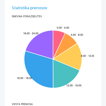
Ukrepi:
-sam ukinja ali določa zakone, razpusti parlament, vlado,
vse politične stranke in različne organizacije
-preimenuje državo v kraljevino Jugoslavijo (SLO, HR, Srbija)
-ukine vse deželne avtonomije in državo razdeli na 9 banovin
Statistika prenosov
in na posebno enoto BEOGRAD, zabriše narodne meje
-1931 je izdal vsiljeno (oktroirano ustavo), da bi zakril diktaturo, 
dovoli 1 stranko JNS, razpiše volitve in uvede demokracijo
-diktatura se konča z atentatom 1934 na kralja Aleksandra v
Marseju (ubili so ga ustaši in makedonci)
Kraljevo namestništvo 1934-1941:
-vlada knez Pavle, ki vlada v imenu mladoletnega kralja Petra II
-ukine diktatorske odločbe kralja Aleksandra, razen KPJ
-manjši pritiski na neSrbske narode
-knez Pavle, skrbi predvsem za svoje bogastvo, gospodarstvo se
DNEVNA PORAZDELITEV
povezuje z Nemčijo in Italijo, manj z Francijo in Anglijo
Fašizem v Italiji
1.Cilji fašizma:
-Italija v obsegu nekdanjega rimskega imperija, velik ITA narod
-uničiti komunizem, v ITA živijo le italijani
-ITA bo gospodarsko in vojaško najmočnejša država na svetu
-samooskrba z hrano in izdelki težke industrije
2.Ukrepi:
-velika javna dela v kmetijstvu
-da izsušiti vse močvirne predele, gradi tudi namakalne naprave
po 3 letih pridelajo dovolj hrane, gradi avtoceste (3-pasovnice),
letala(FIAT), posodabljajo pristanišča
-vzpodbudi industrijo, trgovine (nižji davki), tiska denar ni inflacije
-ukrepi za povečanje naroda ukine vse davke(v zvezi z otroci)
visoki otroški dodatki, zastonj stanovanja za družine(več kot 5 otrok)
-vsem organizira prosti čas
VRSTA PRENOSA