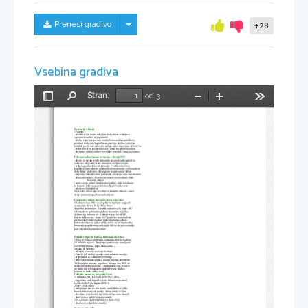
Skrij/prikaži meni
Prenesi gradivo
+28
Vsebina gradiva
Stran:
od 3
Preklopi
Najdi
Pomanjšaj
Povečaj
Orodja
stransko
vrstico
Revoluciji v Rusiji
1.Vzroki:
-posledice 1.sv vojne, nekajkrat dražja hrana in kurjava
ogromno invalidov in pogrešanih
-stroške vojne nosijo samo kmeti(obvezna oddaja pridelkov),
povišani davki, tudi kapitalistom povečajo davke ti pa hočejo 
obdržati profit, zato delavcem znižajo plače in povišajo delovni čas
-cerkev in car ne plačujeta davkov, imata vso politično oblast
-obsolutno večino so imeli le fevdalci in cerkev, ostali le za okras
Februarska buržoazna revolucija v Rusiji(1917)
-delavci in mestni reveži demonstrirajo pred carsko palačo in 
zahtevajo nižje cene hrane in kurjave, ter konec vojne
-kraljeva garda začne streljati nanje -> velikanske žrtve,
kapitalisti in menjševiki vpodbudijo demonstracije po Evropskem 
delu Rusije, predvsem v Petrogradu in prevzamejo oblast
-razpustijo dumo(fevdalni parlament), odstavijo carja in parlament
-oblast prevzame 
A. Kerenski 
in sestavi novo začasno vlado
Kerenski obljubi:
-konec vojne, pomoč invalidom in padlim, nižje cene hrane 
in kurjave, boljše pogoje dela in višje plače delavcem
-odstavitev fevdalnih sil
Neuresniči nič od tega le cerkev in fevdalce obdavči-> med
delavci in kmeti narašča nezadovoljstvo
Ustanovitev države slovencev, hrvatov in srbov
29.oktobra leta 1918 so v Zagrebu in Ljubljani razglasili
ustanovitev države SLO, HR in Srbov
Majniška deklaracija 
– Hrvaški poslanci so 30. maja 1917 
v Dunajskem parlamentu prebrali znamenito majniško 
deklaracijo, duhovni oče te deklaracije je bil KREK
Krfska deklaracija 
– Julija 1917 podpišejo na otoku Krfu
predstavniki srbske vlade in jugoslovanskega odbora 
Krfsko deklaracijo, njihova želja je bila, da se Hapsburška
harmonija popolnoma poruši, njeni Srbi in slo pa se združijo
pod vodstvom kraljevine srbije
Posledice vojne in Pariška mirovna konferenca
1.Prva sv. vojna je pomenila, velikansko morijo. Padlo je
20 000 000 vojakov. Tehnični napredek se je obrnil proti
človeštvu(strojnica, bojna letala, tanki...)
2.Kazni za Nemčijo:
-odstopiti je morala vse svoje kolonije
-Franciji in Poljski je morala vrniti nekatera ozemlja
-prepovedali so ji združitev z Avstrijo
-odreči se je morala pravici, splošne vojaške obveznosti
3.Ob podpisu mirovne pogodbe v Versaju, leta 1919, so
ustanovili društvo narodov – mednarodno org., ki naj bi
po mirni poti reševalaspore med državami, društvo 
narodov ni imelo veliko moči
Politične razmere v Sovjetski Zvezi
1. diktatura PROTLETARIATA (1917-1923)
-razglasitev vseh bogatih, lakota, državna vojna med
boljševiki(R.A.) in kapital.(BELI)
2.NEP (1923-1928)
-mali kmetje morajo dati davek v pridelkih, vse viške
hrane lahko pojejo ali prodajo, 
konec lakote v 1 letu
-dovoljena je mala obrt, kjer lahko delajo samo domači
-obračunava s političnimi nasprotniki
3.PLANSKO GOSPODARSKO (1928-1953)
-obračunava s kulaki in obrtniki