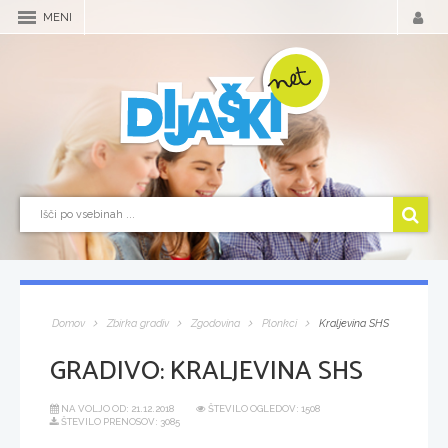
MENI
Domov
Zbirka gradiv
Zgodovina
Plonkci
Kraljevina SHS
GRADIVO:
KRALJEVINA SHS
NA VOLJO OD:
21.12.2018
ŠTEVILO OGLEDOV: 1508
ŠTEVILO PRENOSOV: 3085