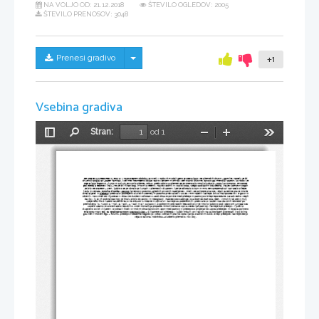
NA VOLJO OD:
21.12.2018
ŠTEVILO OGLEDOV: 2005
ŠTEVILO PRENOSOV: 3048
Skrij/prikaži meni
Prenesi gradivo
+1
Vsebina gradiva
Stran:
od 1
Preklopi
Najdi
Pomanjšaj
Povečaj
Orodja
stransko
vrstico
DRUŽBENA UREDITEV V RIMU
: v najstarejšem obdobju so živeli v rodovih. Rod ali gens je sestavljajo več plemiških družin – gamilie, na čelu je bil
družinski poglavar – pater familias, ki je imel neomejeno oblast nad življenjem in smrtjo vseh članov družine, zato so ga imenovali patron. 10 rodov je
sestavljajo bratstvo – kurijo in 10 kurij je tvorilo pleme – tribus, prebivalstvo 3 plemen se je imenovalo rimsko ljudstvo – populus romanus. 
Prvotna
politična ureditev
: kralj – rex je bil hkrati bog, vrhovni svečenik, najvišji sodnik in vojskovodja. Njegova oblast ni bila dedna. Kraljev pomožni organ
je bil svet starešin – senr, ljudstvo se je zbiralo po kurijah v plemenski skupščini, kjer je odločalo o vojni in miru ter sprejemalo ali zavračalo sklepe
kralja in senata. 
Rimska družba
: 
patriciji
 (premožni potomci uglednih prvotnih naseljencev, imeli vse politične pravice, veljali za edine prave rimske
državaljane) in 
plebejci
 (prebivalci podrejenih okoliških ozemelj in potomci prebivalce, ki so se v Rim naselili kasneje, bili so mali posestniki, trgovci in
obrtniki, niso smeli se vključevati v državne službe in odločati o usodi države, poroke med plebejci in patriciji so bile prepovedane, zaradi vedno večjih
davkov, ki so jih pobirali patriciji je kmalu prišlo do sporov in nesoglasij). 
PADEC MONARHIJE IN ARISTOKRATSKA REP. :
 rimski kralj Servij Tulij
vpelje reformo, s katero razdeli državo na tribuse (4 mestne in sprva 17, kasneje 31 podeželskih), prebivalstvo razdeli na 5 davčnih razredov po
premoženju (1. - 100k, 2. - 75k, 3. - 50k, 4. - 25k in 5. - 11k asov). S političnim prevratom leta 509 pr.Kr je rimsko ljudstvo pod vodstvom Junija Bruta
uspelo ustanoviti aristokratsko republiko, s tem monarhija propade. Rimski senat so sprva sestavljali patriciji, kasneje tudi plebejci, v ljudsko
skupščino so bili vključeni vsi odrasli moški z rimskim državljanstvom, spori med patriciji in plebejci so pripeljali do upora plebejcev in boja za politično
enakopravnost. 
Boj za enakopravnost:
stanovski boji
 – 2 (kasneje 10) plebejca v ljudski tribuni, prvi zakoni na 12 bronastih ploščicah, ki so bili na
glavnem rimskem trgu – forumu, plebejci si sčasoma zagotovijo vstop v senat in pravico opravljanja uradniških služb, sklepi plebejcev kasneje dobijo
veljavo zakona, nobiliteta – službeno plemstvo, nov sloj !