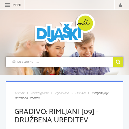
MENI
Domov
Zbirka gradiv
Zgodovina
Plonkci
Rimljani [09] -
družbena ureditev
GRADIVO:
RIMLJANI [09] -
DRUŽBENA UREDITEV