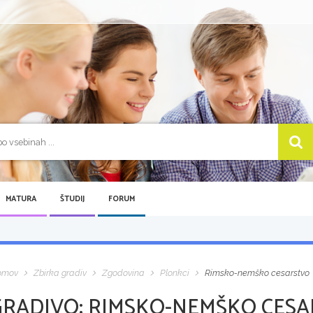
MATURA
ŠTUDIJ
FORUM
omov
Zbirka gradiv
Zgodovina
Plonkci
Rimsko-nemško cesarstvo
GRADIVO:
RIMSKO-NEMŠKO CES