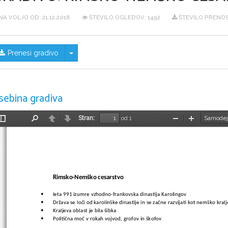
NA VOLJO OD:
21.12.2018
ŠTEVILO OGLEDOV: 1492
ŠTEVILO PRENOS
Skrij/prikaži meni
Prenesi gradivo
sebina gradiva
Stran:
od 1
Preklopi
Najdi
Nazaj
Naprej
Pomanjšaj
Povečaj
stransko
vrstico
Rimsko-Nemško cesarstvo
leta 991 izumre vzhodno-frankovska dinastija Karolingov

Država se loči od karolinške dinastije in se začne razvijati kot nemško kral

Kraljeva oblast je bila šibka

Politična moč v rokah vojvod, grofov in škofov
