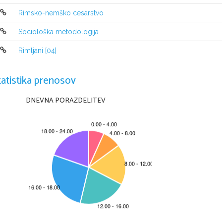
Friderik II. je bil naslednik

bil je zelo izobražen

Rimsko-nemško cesarstvo
Leta 1154 izumre štaufovska dinastija


Nastopi obdobje brez vladanja ali Interegnum
Sociološka metodologija
Rimljani [04]
tatistika prenosov
DNEVNA PORAZDELITEV