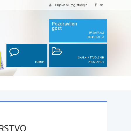
Prijava ali registracija
Pozdravljen
gost
PRIJAVA ALI
REGISTRACIJA
ISKALNIK ŠTUDIJSKIH
FORUM
PROGRAMOV
ARSTVO