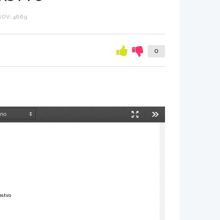
OV: 4669
0
Način
Orodja
predstavitve
jestvo