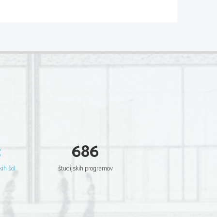
3
686
kih šol
študijskih programov