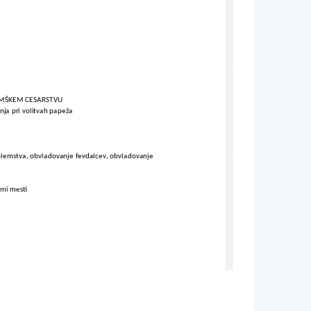
-NEMŠKEM CESARSTVU
anja pri volitvah papeža
a plemstva, obvladovanje fevdalcev, obvladovanje 
imi mesti