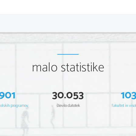
malo statistike
901
30.053
10
šolskih programov
število datotek
fakultet in viso