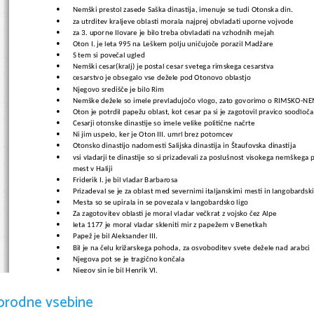
Nemški prestol zasede Saška dinastija, imenuje se tudi Otonska din.

za utrditev kraljeve oblasti morala najprej obvladati uporne vojvode

za 3. uporne Ilovare je bilo treba obvladati na vzhodnih mejah

Oton I. je leta 995 na Leškem polju uničujoče porazil Madžare

S tem si povečal ugled

Nemški cesar(kralj) je postal cesar svetega rimskega cesarstva

cesarstvo je obsegalo vse dežele pod Otonovo oblastjo

Njegovo središče je bilo Rim

Nemške dežele so imele prevladujočo vlogo, zato govorimo o RIMSKO

Oton je potrdil papežu oblast, kot cesar pa si je zagotovil pravico soodloč

Cesarji otonske dinastije so imele velike politične načrte

Ni jim uspelo, ker je Oton III. umrl brez potomcev

Otonsko dinastijo nadomesti Salijska dinastija in Štaufovska dinastija

vsi vladarji te dinastije so si prizadevali za poslušnost visokega nemškeg

mest v Haliji
Friderik I. je bil vladar Barbarosa

Prizadeval se je za oblast med severnimi italjanskimi mesti in langobardsk

Mesta so se upirala in se povezala v langobardsko ligo

Za zagotovitev oblasti je moral vladar večkrat z vojsko čez Alpe

leta 1177 je moral vladar skleniti mir z papežem v Benetkah

Papež je bil Aleksander III. 

Bil je na čelu križarskega pohoda, za osvoboditev svete dežele nad arabci

Njegova pot se je tragično končala

Njegov sin je bil Henrik VI. 

Poročil se je z normansko princeso, bila je dedinja Sicilije

Sicilija je bila takrat kulturno zelo raznolkia

orodne vsebine
Prepletale so se bizantinske, normanske in arabske kulture
