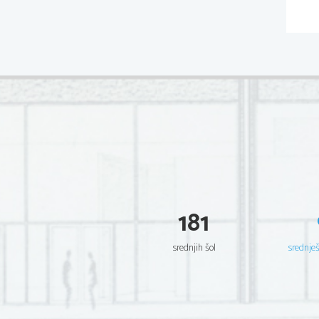
181
srednjih šol
srednje