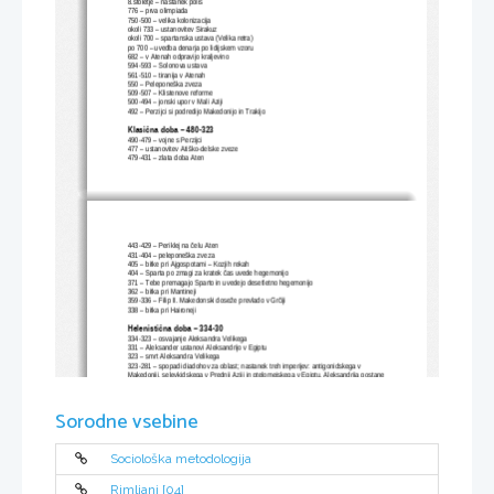
8.stoletje – nastanek polis
776 – prva olimpiada
750-500 – velika kolonizacija
okoli 733 – ustanovitev Sirakuz
okoli 700 – spartanska ustava (Velika retra)
po 700 – uvedba denarja po lidijskem vzoru
682 – v Atenah odpravijo kraljevino
594-593 – Solonova ustava
561-510 – tiranija v Atenah
550 – Peleponeška zveza
509-507 – Klistenove reforme
500-494 – jonski upor v Mali Aziji
492 – Perzijci si podredijo Makedonijo in Trakijo
Klasična doba – 480-323
490-479 – vojne s Perzijci
477 – ustanovitev Atiško-delske zveze
479-431 – zlata doba Aten
443-429 – Periklej na čelu Aten
431-404 – peleponeška zveza
405 – bitke pri Ajgospotami – Kozjih rekah
404 – Sparta po zmagi za kratek čas uvede hegemonijo
371 – Tebe premagajo Sparto in uvedejo desetletno hegemonijo
362 – bitka pri Mantineji
359-336 – Filip II. Makedonski doseže prevlado v Grčiji
338 – bitka pri Haironeji
Helenistična doba – 334-30
334-323 – osvajanje Aleksandra Velikega
331 – Aleksander ustanovi Aleksandrijo v Egiptu
323 – smrt Aleksandra Velikega
323-281 – spopadi diadohov za oblast; nastanek treh imperijev: antigonidskega v 
Makedoniji, selevkidskega v Prednji Aziji in ptelomejskega v Egiptu, Aleksandrija postane
središče helenističnega sveta
263-133 – kraljevstvo Pergamon
168 – bitka pri Pidni, Rimljani premagajo zadnjega makedonskega kralja
Sorodne vsebine
146 – Rimljani osvojijo Grčijo, ki postane rimska provinca
64 – Rimljani zavzamejo selevkidsko državo
30 – Rimljani zavzamejo Egipt
Sociološka metodologija
Rimljani [04]