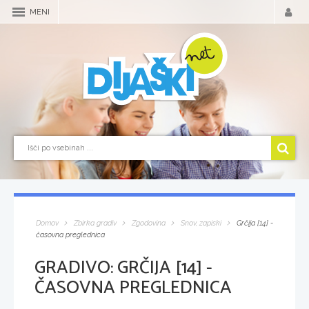
MENI
Domov
Zbirka gradiv
Zgodovina
Snov, zapiski
Grčija [14] -
časovna preglednica
GRADIVO:
GRČIJA [14] -
ČASOVNA PREGLEDNICA