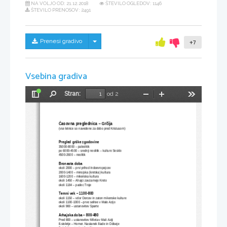
NA VOLJO OD:
21.12.2018
ŠTEVILO OGLEDOV: 1146
ŠTEVILO PRENOSOV: 2491
Skrij/prikaži meni
Prenesi gradivo
+7
Vsebina gradiva
Stran:
od 2
Preklopi
Najdi
Pomanjšaj
Povečaj
Orodja
stransko
vrstico
Časovna preglednica – Grčija
(vse letnice so navedene za dobo pred Kristusom)
Pregled grške zgodovine
35000-8000 – paleolitik
po 6000-4500 – srednji neolitik – kulture Sesklo
4500-2600 – neolitik
Bronasta doba
okoli 2000 – prvi prihod Indoevropejcev
2000-1400 – minojska (kretska) kultura
1600-1200 – mikenska kultura
okoli 1450 – Ahajci zavzamejo Kreto
okoli 1184 – padec Troje
Temni vek – 1100-800
okoli 1150 – vdor Dorcev in zaton mikenske kulture
okoli 1100-1000 – prve selitve v Malo Azijo
okoli 900 – ustanovitev Sparte
Arhajska doba – 800-480
Pred 800 – ustanovitev Mileta v Mali Aziji
8.stoletje – Homer. Nastanek Iliade in Odiseje